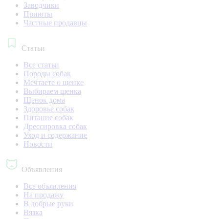
Заводчики
Приюты
Частные продавцы
Статьи
Все статьи
Породы собак
Мечтаете о щенке
Выбираем щенка
Щенок дома
Здоровье собак
Питание собак
Дрессировка собак
Уход и содержание
Новости
Объявления
Все объявления
На продажу
В добрые руки
Вязка