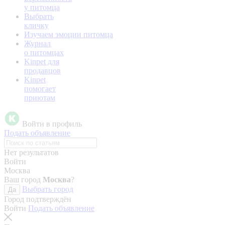
у питомца
Выбрать
кличку
Изучаем эмоции питомца
Журнал
о питомцах
Kinpet для
продавцов
Kinpet
помогает
приютам
Войти в профиль
Подать объявление
Нет результатов
Войти
Москва
Ваш город
Москва
?
Выбрать город
Да
Город подтверждён
Войти
Подать объявление