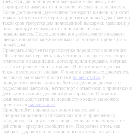
требуется для полноценной выкормки малышей: у них
формируется иммунитет и психологическая независимость.
После достижения двухмесячного возраста щенков или котят
можно отнимать от матери и привозить в новый дом.Именно
такой срок требуется для полноценной выкормки малышей: у
них формируется иммунитет и психологическая
независимость. После достижения двухмесячного возраста
щенков или котят можно отнимать от матери и привозить в
новый дом.
Проверьте документы при покупке породистого животного
Обязательный перечень документов для щенка: ветпаспорт с
отметками о вакцинации, договор купли-продажи, метрика,
акт вязки родителей и актировка. В питомниках щенкам
также проставляют клеймо. О полном комплекте документов
на собаку вы можете прочитать в
нашей статье
.
У
породистого котика должны быть следующие документы:
родословная (метрика), ветпаспорт с отметками о прививках и
дегельминтизации, договор купли-продажи. О полном
комплекте документов на породистую кошку вы можете
прочитать в
нашей статье
.
Приобретайте породистых животных только в
специализированных питомниках или у проверенных
заводчиков. Если у вас есть подозрения на мошеннические
действия – сразу же сообщите нам.
Подробнее о том, как
выбрать здорового и чистокровного питомца, читайте в