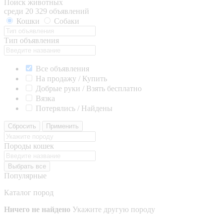
Поиск животных
среди 20 329 объявлений
Кошки
Собаки
Тип объявления
Все объявления
На продажу / Купить
Добрые руки / Взять бесплатно
Вязка
Потерялись / Найдены
Сбросить
Применить
Породы кошек
Выбрать все
Популярные
Каталог пород
Ничего не найдено
Укажите другую породу