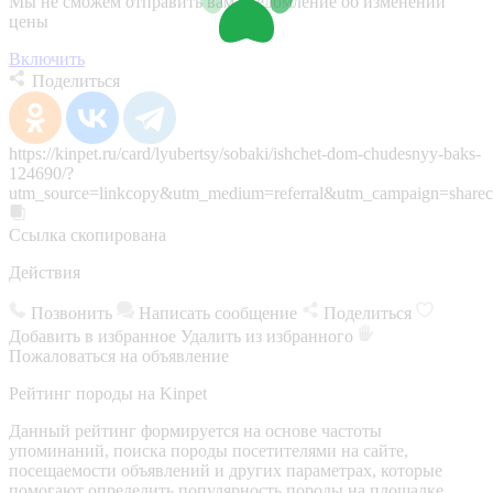
Мы не сможем отправить вам уведомление об изменении
цены
Включить
Поделиться
https://kinpet.ru/card/lyubertsy/sobaki/ishchet-dom-chudesnyy-baks-
124690/?
utm_source=linkcopy&utm_medium=referral&utm_campaign=sharec
Ссылка скопирована
Действия
Позвонить
Написать сообщение
Поделиться
Добавить в избранное
Удалить из избранного
Пожаловаться на объявление
Рейтинг породы на Kinpet
Данный рейтинг формируется на основе частоты
упоминаний, поиска породы посетителями на сайте,
посещаемости объявлений и других параметрах, которые
помогают определить популярность породы на площадке