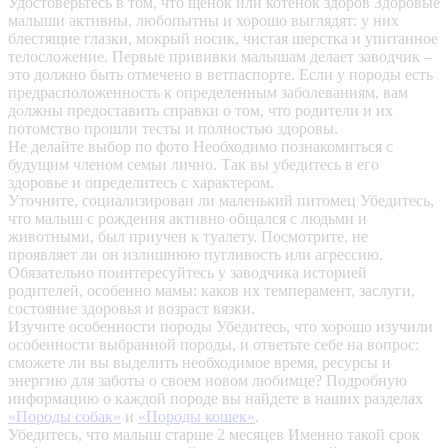
Удостоверьтесь в том, что щенок или котенок здоров
Здоровые
малыши активны, любопытны и хорошо выглядят: у них
блестящие глазки, мокрый носик, чистая шерстка и упитанное
телосложение. Первые прививки малышам делает заводчик –
это должно быть отмечено в ветпаспорте. Если у породы есть
предрасположенность к определенным заболеваниям, вам
должны предоставить справки о том, что родители и их
потомство прошли тесты и полностью здоровы.
Не делайте выбор по фото
Необходимо познакомиться с
будущим членом семьи лично. Так вы убедитесь в его
здоровье и определитесь с характером.
Уточните, социализирован ли маленький питомец
Убедитесь,
что малыш с рождения активно общался с людьми и
животными, был приучен к туалету. Посмотрите, не
проявляет ли он излишнюю пугливость или агрессию.
Обязательно поинтересуйтесь у заводчика историей
родителей, особенно мамы: каков их темперамент, заслуги,
состояние здоровья и возраст вязки.
Изучите особенности породы
Убедитесь, что хорошо изучили
особенности выбранной породы, и ответьте себе на вопрос:
сможете ли вы выделить необходимое время, ресурсы и
энергию для заботы о своем новом любимце? Подробную
информацию о каждой породе вы найдете в наших разделах
«Породы собак»
и
«Породы кошек»
.
Убедитесь, что малыш старше 2 месяцев
Именно такой срок