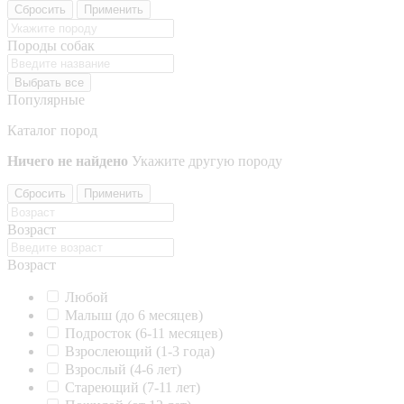
Сбросить
Применить
Породы собак
Выбрать все
Популярные
Каталог пород
Ничего не найдено
Укажите другую породу
Сбросить
Применить
Возраст
Возраст
Любой
Малыш (до 6 месяцев)
Подросток (6-11 месяцев)
Взрослеющий (1-3 года)
Взрослый (4-6 лет)
Стареющий (7-11 лет)