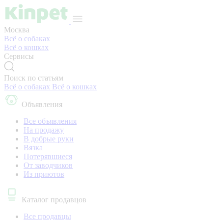
Москва
Всё о собаках
Всё о кошках
Сервисы
Поиск по статьям
Всё о собаках
Всё о кошках
Объявления
Все объявления
На продажу
В добрые руки
Вязка
Потерявшиеся
От заводчиков
Из приютов
Каталог продавцов
Все продавцы