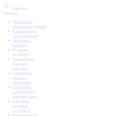
Сервисы
Сервисы
Установите
приложение Kinpet
Какая порода
подходит вам?
Подобрать
питомца
Подарки
от Kinpet
Как выбрать
и купить
питомца
Симулятор
жизни с
питомцем
Готовимся
к появлению
питомца дома
Как взять
питомца
из приюта
Беременность