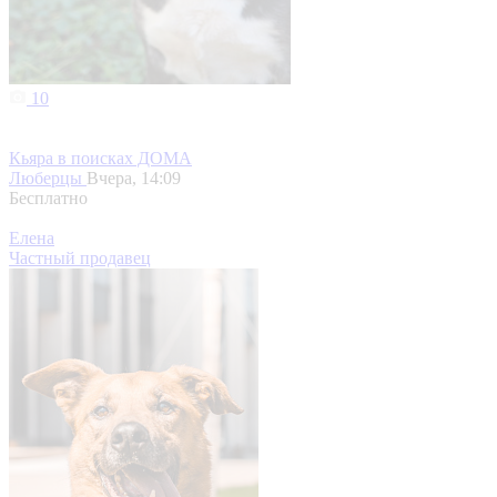
10
Кьяра в поисках ДОМА
Люберцы
Вчера, 14:09
Бесплатно
Елена
Частный продавец