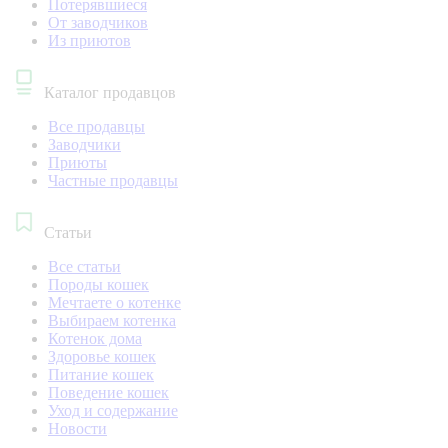
Потерявшиеся
От заводчиков
Из приютов
Каталог продавцов
Все продавцы
Заводчики
Приюты
Частные продавцы
Статьи
Все статьи
Породы кошек
Мечтаете о котенке
Выбираем котенка
Котенок дома
Здоровье кошек
Питание кошек
Поведение кошек
Уход и содержание
Новости