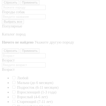
Сбросить
Применить
Породы собак
Выбрать все
Популярные
Каталог пород
Ничего не найдено
Укажите другую породу
Сбросить
Применить
Возраст
Возраст
Любой
Малыш (до 6 месяцев)
Подросток (6-11 месяцев)
Взрослеющий (1-3 года)
Взрослый (4-6 лет)
Стареющий (7-11 лет)