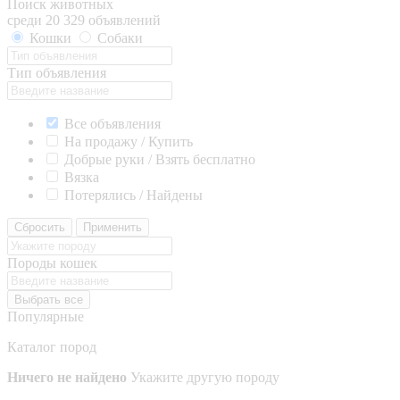
Поиск животных
среди 20 329 объявлений
Кошки
Собаки
Тип объявления
Все объявления
На продажу / Купить
Добрые руки / Взять бесплатно
Вязка
Потерялись / Найдены
Сбросить
Применить
Породы кошек
Выбрать все
Популярные
Каталог пород
Ничего не найдено
Укажите другую породу