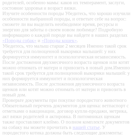
родителей, особенно мамы: каков их темперамент, заслуги,
состояние здоровья и возраст вязки.
Изучите особенности породы
Убедитесь, что хорошо изучили
особенности выбранной породы, и ответьте себе на вопрос:
сможете ли вы выделить необходимое время, ресурсы и
энергию для заботы о своем новом любимце? Подробную
информацию о каждой породе вы найдете в наших разделах
«Породы собак»
и
«Породы кошек»
.
Убедитесь, что малыш старше 2 месяцев
Именно такой срок
требуется для полноценной выкормки малышей: у них
формируется иммунитет и психологическая независимость.
После достижения двухмесячного возраста щенков или котят
можно отнимать от матери и привозить в новый дом.Именно
такой срок требуется для полноценной выкормки малышей: у
них формируется иммунитет и психологическая
независимость. После достижения двухмесячного возраста
щенков или котят можно отнимать от матери и привозить в
новый дом.
Проверьте документы при покупке породистого животного
Обязательный перечень документов для щенка: ветпаспорт с
отметками о вакцинации, договор купли-продажи, метрика,
акт вязки родителей и актировка. В питомниках щенкам
также проставляют клеймо. О полном комплекте документов
на собаку вы можете прочитать в
нашей статье
.
У
породистого котика должны быть следующие документы: