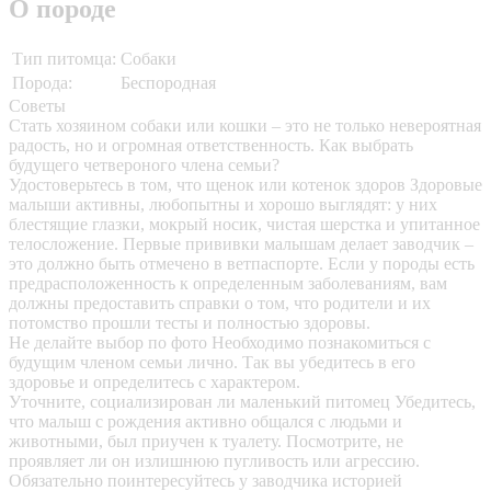
О породе
Тип питомца:
Собаки
Порода:
Беспородная
Советы
Стать хозяином собаки или кошки – это не только невероятная
радость, но и огромная ответственность. Как выбрать
будущего четвероного члена семьи?
Удостоверьтесь в том, что щенок или котенок здоров
Здоровые
малыши активны, любопытны и хорошо выглядят: у них
блестящие глазки, мокрый носик, чистая шерстка и упитанное
телосложение. Первые прививки малышам делает заводчик –
это должно быть отмечено в ветпаспорте. Если у породы есть
предрасположенность к определенным заболеваниям, вам
должны предоставить справки о том, что родители и их
потомство прошли тесты и полностью здоровы.
Не делайте выбор по фото
Необходимо познакомиться с
будущим членом семьи лично. Так вы убедитесь в его
здоровье и определитесь с характером.
Уточните, социализирован ли маленький питомец
Убедитесь,
что малыш с рождения активно общался с людьми и
животными, был приучен к туалету. Посмотрите, не
проявляет ли он излишнюю пугливость или агрессию.
Обязательно поинтересуйтесь у заводчика историей