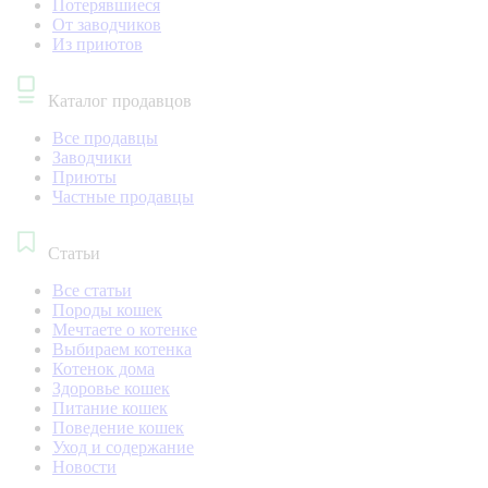
Потерявшиеся
От заводчиков
Из приютов
Каталог продавцов
Все продавцы
Заводчики
Приюты
Частные продавцы
Статьи
Все статьи
Породы кошек
Мечтаете о котенке
Выбираем котенка
Котенок дома
Здоровье кошек
Питание кошек
Поведение кошек
Уход и содержание
Новости