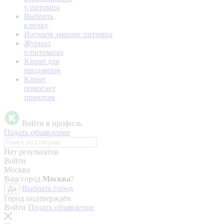
у питомца
Выбрать
кличку
Изучаем эмоции питомца
Журнал
о питомцах
Kinpet для
продавцов
Kinpet
помогает
приютам
Войти в профиль
Подать объявление
Нет результатов
Войти
Москва
Ваш город
Москва
?
Выбрать город
Да
Город подтверждён
Войти
Подать объявление