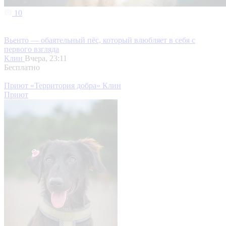
10
Вьенто — обаятельный пёс, который влюбляет в себя с
первого взгляда
Клин
Вчера, 23:11
Бесплатно
Приют «Территория добра» Клин
Приют