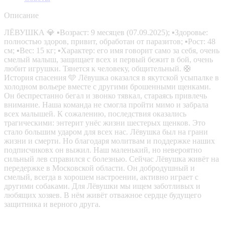
Описание
ЛЁВУШКА 💎 ▪️Возраст: 9 месяцев (07.09.2025); ▪️Здоровье:
полностью здоров, привит, обработан от паразитов; ▪️Рост: 48
см; ▪️Вес: 15 кг; ▪️Характер: его имя говорит само за себя, очень
смелый малыш, защищает всех и первый бежит в бой, очень
любит игрушки. Тянется к человеку, общительный. 🛟
История спасения 🩵 Лёвушка оказался в якутской усыпалке в
холодном вольере вместе с другими брошенными щенками.
Он беспрестанно бегал и звонко тявкал, стараясь привлечь
внимание. Наша команда не смогла пройти мимо и забрала
всех малышей. К сожалению, последствия оказались
трагическими: энтерит унёс жизни шестерых щенков. Это
стало большим ударом для всех нас. Лёвушка был на грани
жизни и смерти. Но благодаря молитвам и поддержке наших
подписчиковх он выжил. Наш маленький, но невероятно
сильный лев справился с болезнью. Сейчас Лёвушка живёт на
передержке в Московской области. Он добродушный и
смелый, всегда в хорошем настроении, активно играет с
другими собаками. Для Лёвушки мы ищем заботливых и
любящих хозяев. В нём живёт отважное сердце будущего
защитника и верного друга.