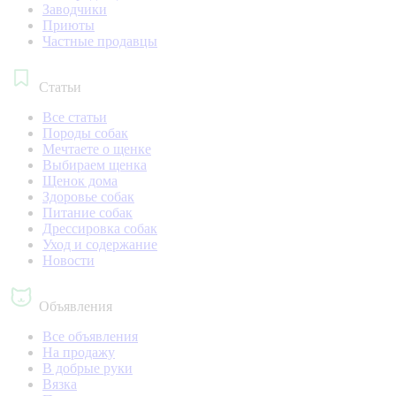
Заводчики
Приюты
Частные продавцы
Статьи
Все статьи
Породы собак
Мечтаете о щенке
Выбираем щенка
Щенок дома
Здоровье собак
Питание собак
Дрессировка собак
Уход и содержание
Новости
Объявления
Все объявления
На продажу
В добрые руки
Вязка