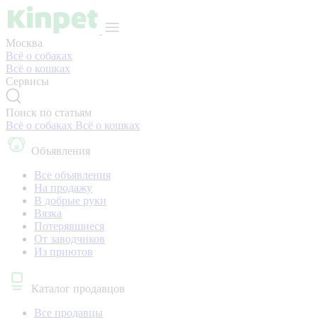
Москва
Всё о собаках
Всё о кошках
Сервисы
Поиск по статьям
Всё о собаках
Всё о кошках
Объявления
Все объявления
На продажу
В добрые руки
Вязка
Потерявшиеся
От заводчиков
Из приютов
Каталог продавцов
Все продавцы