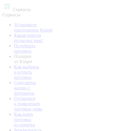
Сервисы
Сервисы
Установите
приложение Kinpet
Какая порода
подходит вам?
Подобрать
питомца
Подарки
от Kinpet
Как выбрать
и купить
питомца
Симулятор
жизни с
питомцем
Готовимся
к появлению
питомца дома
Как взять
питомца
из приюта
Беременность