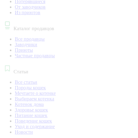
Потерявшиеся
От заводчиков
Из приютов
Каталог продавцов
Все продавцы
Заводчики
Приюты
Частные продавцы
Статьи
Все статьи
Породы кошек
Мечтаете о котенке
Выбираем котенка
Котенок дома
Здоровье кошек
Питание кошек
Поведение кошек
Уход и содержание
Новости