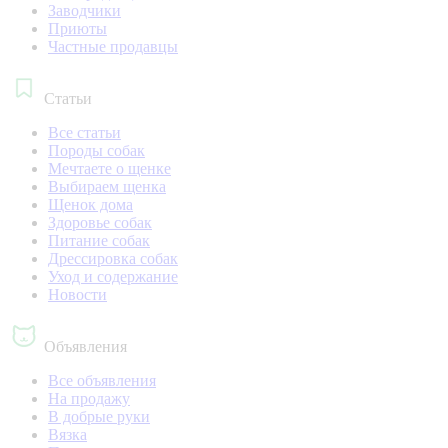
Заводчики
Приюты
Частные продавцы
Статьи
Все статьи
Породы собак
Мечтаете о щенке
Выбираем щенка
Щенок дома
Здоровье собак
Питание собак
Дрессировка собак
Уход и содержание
Новости
Объявления
Все объявления
На продажу
В добрые руки
Вязка