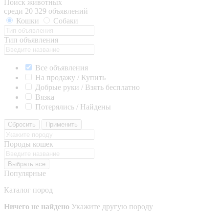
Поиск животных
среди 20 329 объявлений
Кошки
Собаки
Тип объявления
Все объявления
На продажу / Купить
Добрые руки / Взять бесплатно
Вязка
Потерялись / Найдены
Сбросить
Применить
Породы кошек
Выбрать все
Популярные
Каталог пород
Ничего не найдено
Укажите другую породу