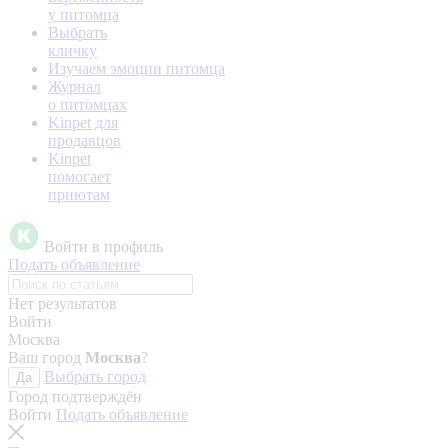
у питомца
Выбрать
кличку
Изучаем эмоции питомца
Журнал
о питомцах
Kinpet для
продавцов
Kinpet
помогает
приютам
Войти в профиль
Подать объявление
Нет результатов
Войти
Москва
Ваш город
Москва
?
Выбрать город
Да
Город подтверждён
Войти
Подать объявление