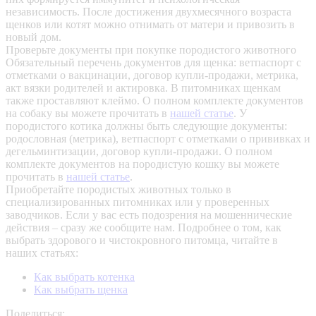
независимость. После достижения двухмесячного возраста
щенков или котят можно отнимать от матери и привозить в
новый дом.
Проверьте документы при покупке породистого животного
Обязательный перечень документов для щенка: ветпаспорт с
отметками о вакцинации, договор купли-продажи, метрика,
акт вязки родителей и актировка. В питомниках щенкам
также проставляют клеймо. О полном комплекте документов
на собаку вы можете прочитать в
нашей статье
.
У
породистого котика должны быть следующие документы:
родословная (метрика), ветпаспорт с отметками о прививках и
дегельминтизации, договор купли-продажи. О полном
комплекте документов на породистую кошку вы можете
прочитать в
нашей статье
.
Приобретайте породистых животных только в
специализированных питомниках или у проверенных
заводчиков. Если у вас есть подозрения на мошеннические
действия – сразу же сообщите нам.
Подробнее о том, как
выбрать здорового и чистокровного питомца, читайте в
наших статьях:
Как выбрать котенка
Как выбрать щенка
Поделиться: