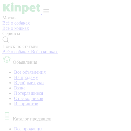
Москва
Всё о собаках
Всё о кошках
Сервисы
Поиск по статьям
Всё о собаках
Всё о кошках
Объявления
Все объявления
На продажу
В добрые руки
Вязка
Потерявшиеся
От заводчиков
Из приютов
Каталог продавцов
Все продавцы