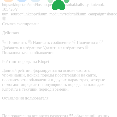
https://kinpet.ru/card/losino-petrovskiy/sobaki/alisa-yakutenok-
105426/?
utm_source=linkcopy&utm_medium=referral&utm_campaign=sharec
Ссылка скопирована
Действия
Позвонить
Написать сообщение
Поделиться
Добавить в избранное
Удалить из избранного
Пожаловаться на объявление
Рейтинг породы на Kinpet
Данный рейтинг формируется на основе частоты
упоминаний, поиска породы посетителями на сайте,
посещаемости объявлений и других параметрах, которые
помогают определить популярность породы на площадке
Kinpet.ru в текущий период времени.
Объявления пользователя
Пользователь за все время разместил 55 объявлений, из них