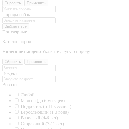
Сбросить
Применить
Породы собак
Выбрать все
Популярные
Каталог пород
Ничего не найдено
Укажите другую породу
Сбросить
Применить
Возраст
Возраст
Любой
Малыш (до 6 месяцев)
Подросток (6-11 месяцев)
Взрослеющий (1-3 года)
Взрослый (4-6 лет)
Стареющий (7-11 лет)