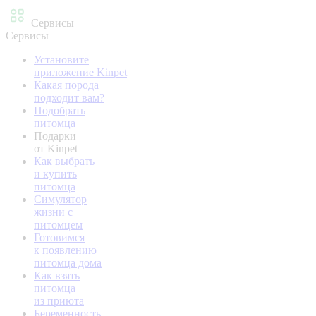
Сервисы
Сервисы
Установите
приложение Kinpet
Какая порода
подходит вам?
Подобрать
питомца
Подарки
от Kinpet
Как выбрать
и купить
питомца
Симулятор
жизни с
питомцем
Готовимся
к появлению
питомца дома
Как взять
питомца
из приюта
Беременность