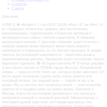
О породе
Советы
Описание
АЛИСА 💎 ▪️Возраст: 1 год (24.07.2024); ▪️Рост: 47 см; ▪️Вес: 16
кг; ▪️Здоровье: полностью здорова, проглистогонена,
вакцинирована, стерилизована; ▪️Характер: активная и
жизнерадостная собака с лёгким характером. В общении
аккуратная и нежная. С другими собаками ладит отлично, с
новыми знакомствами поначалу может быть немного
навязчивой и порыкивать, но это быстро проходит. К людям
тянется, без излишней навязчивости - самостоятельная и
уравновешенная девочка. Прекрасно ходит на поводке, выгул
переносит идеально. 🛟 История спасения 🩵 В конце декабря
Алиса была спасена из ППБЖ города Якутска. Неприметная
собака — одна из сотен таких же, которых редко замечают. Её
могла ждать печальная судьба: цепь, улица приюта или
холодный вольер, где каждый день — борьба за еду и за
жизнь. Но, к счастью, всё сложилось иначе — наш волонтёр
заметил её и подарил шанс на новую жизнь. Прилетев в
Москву, Алиса по-настоящему раскрылась: она оказалась
невероятно нежной и ласковой девочкой. Миниатюрная, с
блестящей рыжей шерсткой, настоящая красавица, она
прекрасно подходит для жизни в квартире. Алисе очень