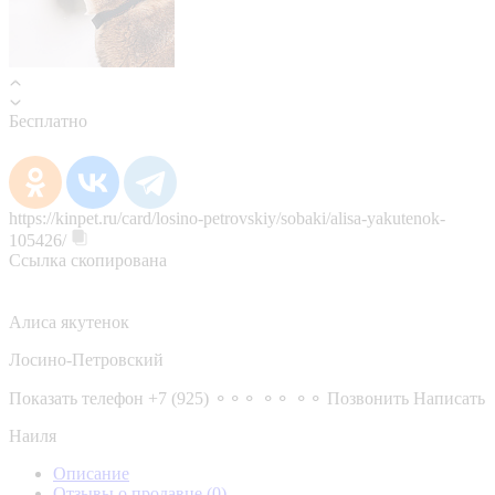
Бесплатно
https://kinpet.ru/card/losino-petrovskiy/sobaki/alisa-yakutenok-
105426/
Ссылка скопирована
Алиса якутенок
Лосино-Петровский
Показать телефон
+7 (925) ⚬⚬⚬ ⚬⚬ ⚬⚬
Позвонить
Написать
Наиля
Описание
Отзывы о продавце
(0)