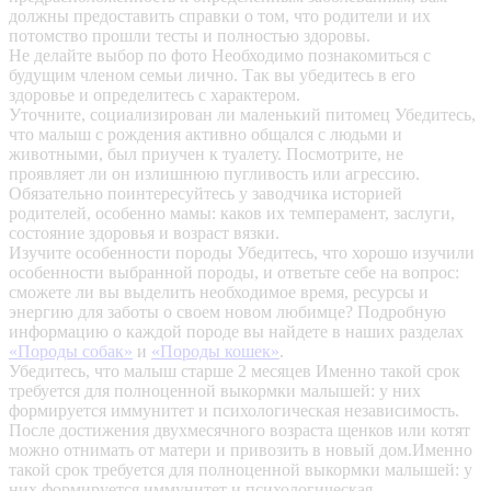
должны предоставить справки о том, что родители и их
потомство прошли тесты и полностью здоровы.
Не делайте выбор по фото
Необходимо познакомиться с
будущим членом семьи лично. Так вы убедитесь в его
здоровье и определитесь с характером.
Уточните, социализирован ли маленький питомец
Убедитесь,
что малыш с рождения активно общался с людьми и
животными, был приучен к туалету. Посмотрите, не
проявляет ли он излишнюю пугливость или агрессию.
Обязательно поинтересуйтесь у заводчика историей
родителей, особенно мамы: каков их темперамент, заслуги,
состояние здоровья и возраст вязки.
Изучите особенности породы
Убедитесь, что хорошо изучили
особенности выбранной породы, и ответьте себе на вопрос:
сможете ли вы выделить необходимое время, ресурсы и
энергию для заботы о своем новом любимце? Подробную
информацию о каждой породе вы найдете в наших разделах
«Породы собак»
и
«Породы кошек»
.
Убедитесь, что малыш старше 2 месяцев
Именно такой срок
требуется для полноценной выкормки малышей: у них
формируется иммунитет и психологическая независимость.
После достижения двухмесячного возраста щенков или котят
можно отнимать от матери и привозить в новый дом.Именно
такой срок требуется для полноценной выкормки малышей: у
них формируется иммунитет и психологическая