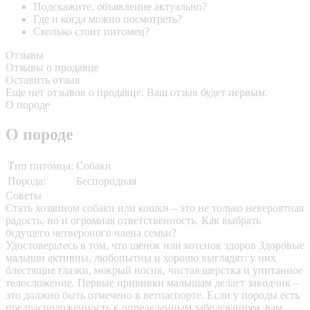
Подскажите, объявление актуально?
Где и когда можно посмотреть?
Сколько стоит питомец?
Отзывы
Отзывы о продавце
Оставить отзыв
Еще нет отзывов о продавце. Ваш отзыв будет первым.
О породе
О породе
Тип питомца:
Собаки
Порода:
Беспородная
Советы
Стать хозяином собаки или кошки – это не только невероятная
радость, но и огромная ответственность. Как выбрать
будущего четвероного члена семьи?
Удостоверьтесь в том, что щенок или котенок здоров
Здоровые
малыши активны, любопытны и хорошо выглядят: у них
блестящие глазки, мокрый носик, чистая шерстка и упитанное
телосложение. Первые прививки малышам делает заводчик –
это должно быть отмечено в ветпаспорте. Если у породы есть
предрасположенность к определенным заболеваниям, вам