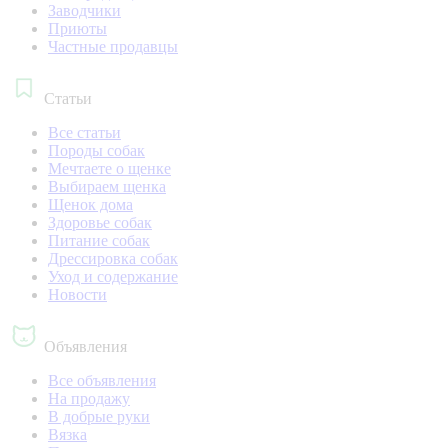
Заводчики
Приюты
Частные продавцы
Статьи
Все статьи
Породы собак
Мечтаете о щенке
Выбираем щенка
Щенок дома
Здоровье собак
Питание собак
Дрессировка собак
Уход и содержание
Новости
Объявления
Все объявления
На продажу
В добрые руки
Вязка