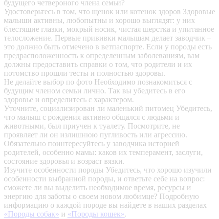
будущего четвероного члена семьи?
Удостоверьтесь в том, что щенок или котенок здоров
Здоровые
малыши активны, любопытны и хорошо выглядят: у них
блестящие глазки, мокрый носик, чистая шерстка и упитанное
телосложение. Первые прививки малышам делает заводчик –
это должно быть отмечено в ветпаспорте. Если у породы есть
предрасположенность к определенным заболеваниям, вам
должны предоставить справки о том, что родители и их
потомство прошли тесты и полностью здоровы.
Не делайте выбор по фото
Необходимо познакомиться с
будущим членом семьи лично. Так вы убедитесь в его
здоровье и определитесь с характером.
Уточните, социализирован ли маленький питомец
Убедитесь,
что малыш с рождения активно общался с людьми и
животными, был приучен к туалету. Посмотрите, не
проявляет ли он излишнюю пугливость или агрессию.
Обязательно поинтересуйтесь у заводчика историей
родителей, особенно мамы: каков их темперамент, заслуги,
состояние здоровья и возраст вязки.
Изучите особенности породы
Убедитесь, что хорошо изучили
особенности выбранной породы, и ответьте себе на вопрос:
сможете ли вы выделить необходимое время, ресурсы и
энергию для заботы о своем новом любимце? Подробную
информацию о каждой породе вы найдете в наших разделах
«Породы собак»
и
«Породы кошек»
.