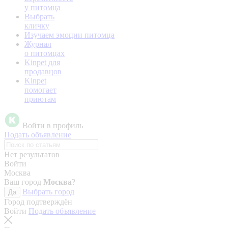
у питомца
Выбрать
кличку
Изучаем эмоции питомца
Журнал
о питомцах
Kinpet для
продавцов
Kinpet
помогает
приютам
Войти в профиль
Подать объявление
Нет результатов
Войти
Москва
Ваш город
Москва
?
Выбрать город
Да
Город подтверждён
Войти
Подать объявление