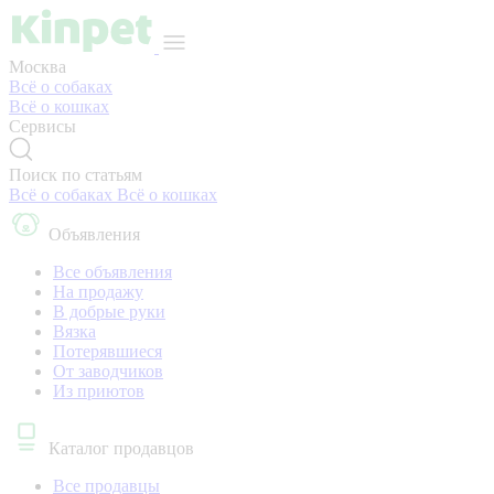
Москва
Всё о собаках
Всё о кошках
Сервисы
Поиск по статьям
Всё о собаках
Всё о кошках
Объявления
Все объявления
На продажу
В добрые руки
Вязка
Потерявшиеся
От заводчиков
Из приютов
Каталог продавцов
Все продавцы