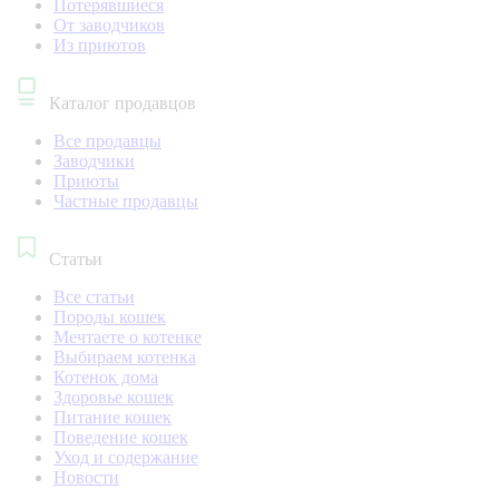
Потерявшиеся
От заводчиков
Из приютов
Каталог продавцов
Все продавцы
Заводчики
Приюты
Частные продавцы
Статьи
Все статьи
Породы кошек
Мечтаете о котенке
Выбираем котенка
Котенок дома
Здоровье кошек
Питание кошек
Поведение кошек
Уход и содержание
Новости