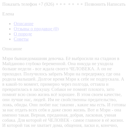
Показать телефон
+7 (926) ⚬⚬⚬ ⚬⚬ ⚬⚬
Позвонить
Написать
Елена
Описание
Отзывы о продавце
(0)
О породе
Советы
Описание
Мэри бывшедомашняя девочка. Её выбросили на стадион в
Майданово глубоко беременной. Она никуда не уходила
больше недели - все ждала своего ЧЕЛОВЕКА. А он не
приходил. Получилось забрать Мэри на передержку, где она
родила малышей. Долгое время Мэри к себе не подпускала. А
в какой-то момент, примерно через полгода, оттаяла и
превратилась в ласкушу. Собаки не помнят плохого, зато
помнят всю свою жизнь всё хорошее. В этом своем качестве,
они лучше нас, людей. Им не свойственны предательство,
ложь, обиды. Они любят нас такими , какие мы есть. И готовы
за нас отдать всех себя и даже свою жизнь. Вот и Мэри - она
именно такая. Верная, преданная, добрая, ласковая, умная
собака. Для которой её ЧЕЛОВЕК - самое главное в её жизни.
И которой так не хватает дома, общения, ласки и, конечно,