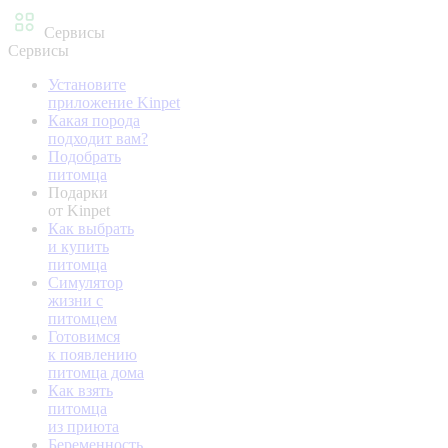
Сервисы
Сервисы
Установите
приложение Kinpet
Какая порода
подходит вам?
Подобрать
питомца
Подарки
от Kinpet
Как выбрать
и купить
питомца
Симулятор
жизни с
питомцем
Готовимся
к появлению
питомца дома
Как взять
питомца
из приюта
Беременность