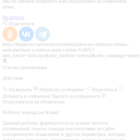
Мы не сможем отправить вам уведомление об изменении
цены
Включить
Поделиться
https://kinpet.ru/card/moskva/sobaki/laskovaya-dobraya-sobaka-
meri-mechtaet-o-rodnoy-seme-i-dome-61805/?
utm_source=linkcopy&utm_medium=referral&utm_campaign=sharec
Ссылка скопирована
Действия
Позвонить
Написать сообщение
Поделиться
Добавить в избранное
Удалить из избранного
Пожаловаться на объявление
Рейтинг породы на Kinpet
Данный рейтинг формируется на основе частоты
упоминаний, поиска породы посетителями на сайте,
посещаемости объявлений и других параметрах, которые
помогают определить популярность породы на площадке