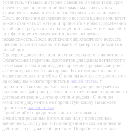
Убедитесь, что малыш старше 2 месяцев
Именно такой срок
требуется для полноценной выкормки малышей: у них
формируется иммунитет и психологическая независимость.
После достижения двухмесячного возраста щенков или котят
можно отнимать от матери и привозить в новый дом.Именно
такой срок требуется для полноценной выкормки малышей: у
них формируется иммунитет и психологическая
независимость. После достижения двухмесячного возраста
щенков или котят можно отнимать от матери и привозить в
новый дом.
Проверьте документы при покупке породистого животного
Обязательный перечень документов для щенка: ветпаспорт с
отметками о вакцинации, договор купли-продажи, метрика,
акт вязки родителей и актировка. В питомниках щенкам
также проставляют клеймо. О полном комплекте документов
на собаку вы можете прочитать в
нашей статье
.
У
породистого котика должны быть следующие документы:
родословная (метрика), ветпаспорт с отметками о прививках и
дегельминтизации, договор купли-продажи. О полном
комплекте документов на породистую кошку вы можете
прочитать в
нашей статье
.
Приобретайте породистых животных только в
специализированных питомниках или у проверенных
заводчиков. Если у вас есть подозрения на мошеннические
действия – сразу же сообщите нам.
Подробнее о том, как