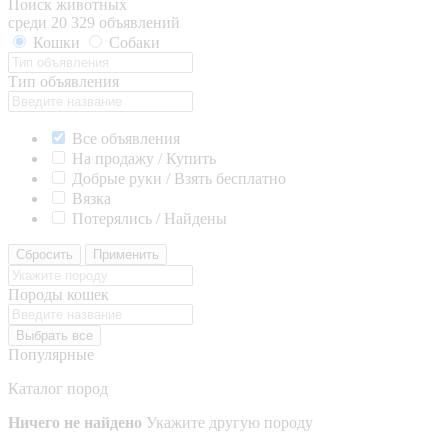
Поиск животных
среди 20 329 объявлений
Кошки
Собаки
Тип объявления
Все объявления
На продажу / Купить
Добрые руки / Взять бесплатно
Вязка
Потерялись / Найдены
Сбросить
Применить
Породы кошек
Выбрать все
Популярные
Каталог пород
Ничего не найдено
Укажите другую породу