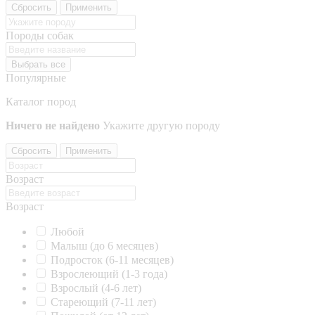
Сбросить
Применить
Породы собак
Выбрать все
Популярные
Каталог пород
Ничего не найдено
Укажите другую породу
Сбросить
Применить
Возраст
Возраст
Любой
Малыш (до 6 месяцев)
Подросток (6-11 месяцев)
Взрослеющий (1-3 года)
Взрослый (4-6 лет)
Стареющий (7-11 лет)