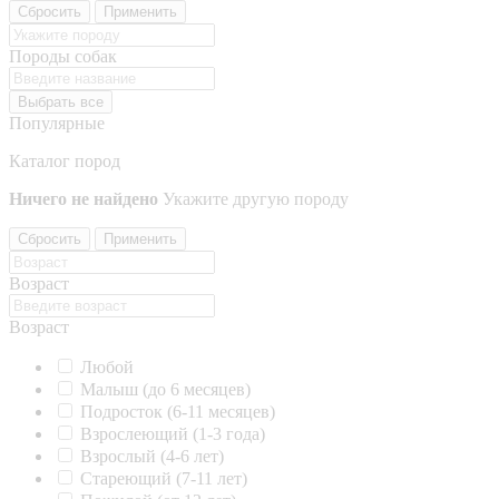
Сбросить
Применить
Породы собак
Выбрать все
Популярные
Каталог пород
Ничего не найдено
Укажите другую породу
Сбросить
Применить
Возраст
Возраст
Любой
Малыш (до 6 месяцев)
Подросток (6-11 месяцев)
Взрослеющий (1-3 года)
Взрослый (4-6 лет)
Стареющий (7-11 лет)