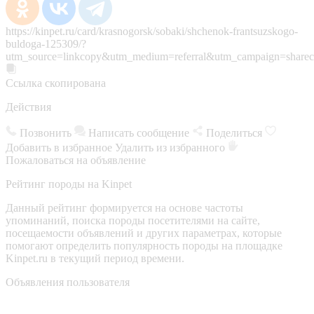
https://kinpet.ru/card/krasnogorsk/sobaki/shchenok-frantsuzskogo-
buldoga-125309/?
utm_source=linkcopy&utm_medium=referral&utm_campaign=sharec
Ссылка скопирована
Действия
Позвонить
Написать сообщение
Поделиться
Добавить в избранное
Удалить из избранного
Пожаловаться на объявление
Рейтинг породы на Kinpet
Данный рейтинг формируется на основе частоты
упоминаний, поиска породы посетителями на сайте,
посещаемости объявлений и других параметрах, которые
помогают определить популярность породы на площадке
Kinpet.ru в текущий период времени.
Объявления пользователя