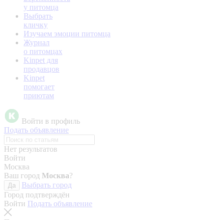
у питомца
Выбрать
кличку
Изучаем эмоции питомца
Журнал
о питомцах
Kinpet для
продавцов
Kinpet
помогает
приютам
Войти в профиль
Подать объявление
Нет результатов
Войти
Москва
Ваш город
Москва
?
Выбрать город
Да
Город подтверждён
Войти
Подать объявление