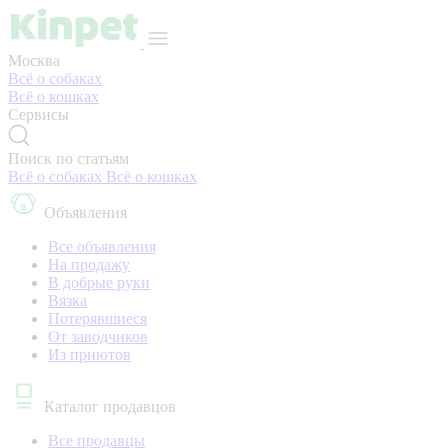
Москва
Всё о собаках
Всё о кошках
Сервисы
Поиск по статьям
Всё о собаках
Всё о кошках
Объявления
Все объявления
На продажу
В добрые руки
Вязка
Потерявшиеся
От заводчиков
Из приютов
Каталог продавцов
Все продавцы