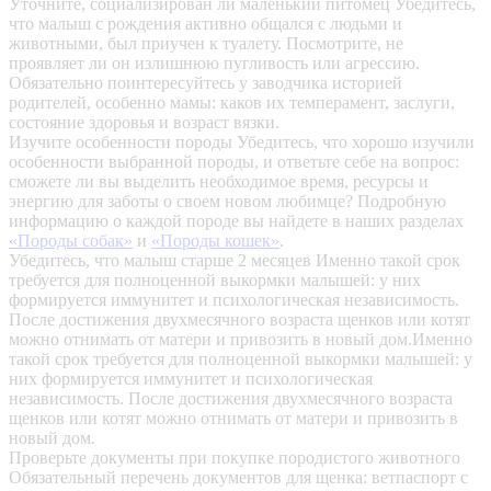
Уточните, социализирован ли маленький питомец
Убедитесь,
что малыш с рождения активно общался с людьми и
животными, был приучен к туалету. Посмотрите, не
проявляет ли он излишнюю пугливость или агрессию.
Обязательно поинтересуйтесь у заводчика историей
родителей, особенно мамы: каков их темперамент, заслуги,
состояние здоровья и возраст вязки.
Изучите особенности породы
Убедитесь, что хорошо изучили
особенности выбранной породы, и ответьте себе на вопрос:
сможете ли вы выделить необходимое время, ресурсы и
энергию для заботы о своем новом любимце? Подробную
информацию о каждой породе вы найдете в наших разделах
«Породы собак»
и
«Породы кошек»
.
Убедитесь, что малыш старше 2 месяцев
Именно такой срок
требуется для полноценной выкормки малышей: у них
формируется иммунитет и психологическая независимость.
После достижения двухмесячного возраста щенков или котят
можно отнимать от матери и привозить в новый дом.Именно
такой срок требуется для полноценной выкормки малышей: у
них формируется иммунитет и психологическая
независимость. После достижения двухмесячного возраста
щенков или котят можно отнимать от матери и привозить в
новый дом.
Проверьте документы при покупке породистого животного
Обязательный перечень документов для щенка: ветпаспорт с