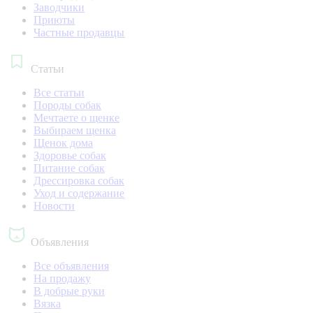
Заводчики
Приюты
Частные продавцы
Статьи
Все статьи
Породы собак
Мечтаете о щенке
Выбираем щенка
Щенок дома
Здоровье собак
Питание собак
Дрессировка собак
Уход и содержание
Новости
Объявления
Все объявления
На продажу
В добрые руки
Вязка