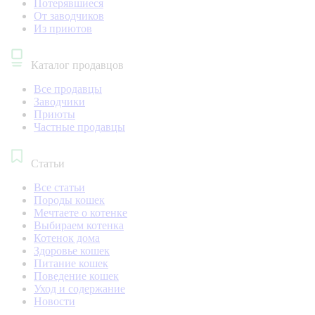
Потерявшиеся
От заводчиков
Из приютов
Каталог продавцов
Все продавцы
Заводчики
Приюты
Частные продавцы
Статьи
Все статьи
Породы кошек
Мечтаете о котенке
Выбираем котенка
Котенок дома
Здоровье кошек
Питание кошек
Поведение кошек
Уход и содержание
Новости