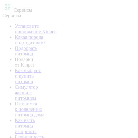
Сервисы
Сервисы
Установите
приложение Kinpet
Какая порода
подходит вам?
Подобрать
питомца
Подарки
от Kinpet
Как выбрать
и купить
питомца
Симулятор
жизни с
питомцем
Готовимся
к появлению
питомца дома
Как взять
питомца
из приюта
Беременность