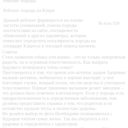
Рейтинг породы:
Рейтинг породы на Kinpet
Данный рейтинг формируется на основе
№ 4 из 519
частоты упоминаний, поиска породы
посетителями на сайте, посещаемости
объявлений и других параметрах, которые
помогают определить популярность породы на
площадке Kinpet.ru в текущий период времени.
Советы
Стать хозяином собаки или кошки – это не только невероятная
радость, но и огромная ответственность. Как выбрать
будущего четвероного члена семьи?
Удостоверьтесь в том, что щенок или котенок здоров
Здоровые
малыши активны, любопытны и хорошо выглядят: у них
блестящие глазки, мокрый носик, чистая шерстка и упитанное
телосложение. Первые прививки малышам делает заводчик –
это должно быть отмечено в ветпаспорте. Если у породы есть
предрасположенность к определенным заболеваниям, вам
должны предоставить справки о том, что родители и их
потомство прошли тесты и полностью здоровы.
Не делайте выбор по фото
Необходимо познакомиться с
будущим членом семьи лично. Так вы убедитесь в его
здоровье и определитесь с характером.