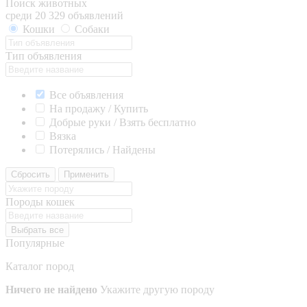
Поиск животных
среди 20 329 объявлений
Кошки
Собаки
Тип объявления
Все объявления
На продажу / Купить
Добрые руки / Взять бесплатно
Вязка
Потерялись / Найдены
Сбросить
Применить
Породы кошек
Выбрать все
Популярные
Каталог пород
Ничего не найдено
Укажите другую породу