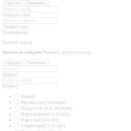
Сбросить
Применить
Породы собак
Выбрать все
Популярные
Каталог пород
Ничего не найдено
Укажите другую породу
Сбросить
Применить
Возраст
Возраст
Любой
Малыш (до 6 месяцев)
Подросток (6-11 месяцев)
Взрослеющий (1-3 года)
Взрослый (4-6 лет)
Стареющий (7-11 лет)