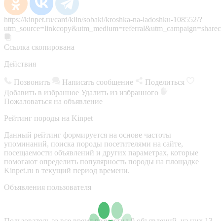
https://kinpet.ru/card/klin/sobaki/kroshka-na-ladoshku-108552/?
utm_source=linkcopy&utm_medium=referral&utm_campaign=sharec
Ссылка скопирована
Действия
Позвонить
Написать сообщение
Поделиться
Добавить в избранное
Удалить из избранного
Пожаловаться на объявление
Рейтинг породы на Kinpet
Данный рейтинг формируется на основе частоты
упоминаний, поиска породы посетителями на сайте,
посещаемости объявлений и других параметрах, которые
помогают определить популярность породы на площадке
Kinpet.ru в текущий период времени.
Объявления пользователя
Пользователь за все время разместил 9 объявлений, из них 13