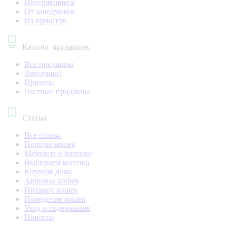
Потерявшиеся
От заводчиков
Из приютов
Каталог продавцов
Все продавцы
Заводчики
Приюты
Частные продавцы
Статьи
Все статьи
Породы кошек
Мечтаете о котенке
Выбираем котенка
Котенок дома
Здоровье кошек
Питание кошек
Поведение кошек
Уход и содержание
Новости