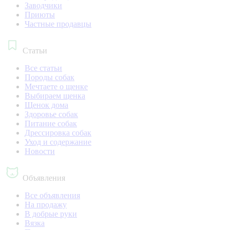
Заводчики
Приюты
Частные продавцы
Статьи
Все статьи
Породы собак
Мечтаете о щенке
Выбираем щенка
Щенок дома
Здоровье собак
Питание собак
Дрессировка собак
Уход и содержание
Новости
Объявления
Все объявления
На продажу
В добрые руки
Вязка