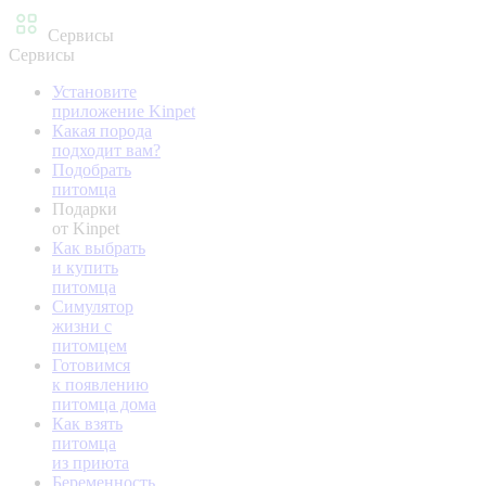
Сервисы
Сервисы
Установите
приложение Kinpet
Какая порода
подходит вам?
Подобрать
питомца
Подарки
от Kinpet
Как выбрать
и купить
питомца
Симулятор
жизни с
питомцем
Готовимся
к появлению
питомца дома
Как взять
питомца
из приюта
Беременность