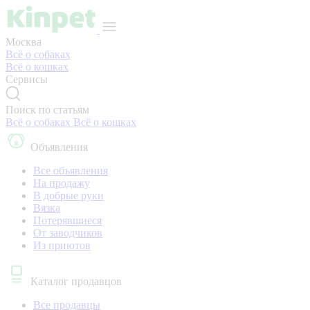
Москва
Всё о собаках
Всё о кошках
Сервисы
Поиск по статьям
Всё о собаках
Всё о кошках
Объявления
Все объявления
На продажу
В добрые руки
Вязка
Потерявшиеся
От заводчиков
Из приютов
Каталог продавцов
Все продавцы