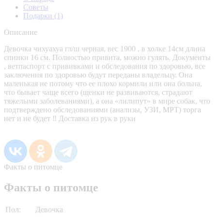
Советы
Подарки
(1)
Описание
Девочка чихуахуа гл/ш черная, вес 1900 , в холке 14см длина
спинки 16 см. Полностью привита, можно гулять. Документы
, ветпаспорт с прививками и обследования по здоровью, все
заключения по здоровью будут переданы владельцу. Она
маленькая не потому что ее плохо кормили или она больна,
что бывает чаще всего (щенки не развиваются, страдают
тяжелыми заболеваниями), а она «лилипут» в мире собак, что
подтверждено обследованиями (анализы, УЗИ, МРТ) торга
нет и не будет ‼️ Доставка из рук в руки
Факты о питомце
Факты о питомце
Пол:
Девочка