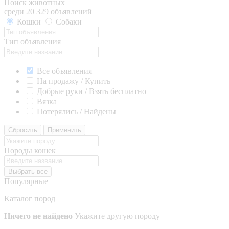
Поиск животных
среди 20 329 объявлений
Кошки
Собаки
Тип объявления
Все объявления
На продажу / Купить
Добрые руки / Взять бесплатно
Вязка
Потерялись / Найдены
Сбросить
Применить
Породы кошек
Выбрать все
Популярные
Каталог пород
Ничего не найдено
Укажите другую породу