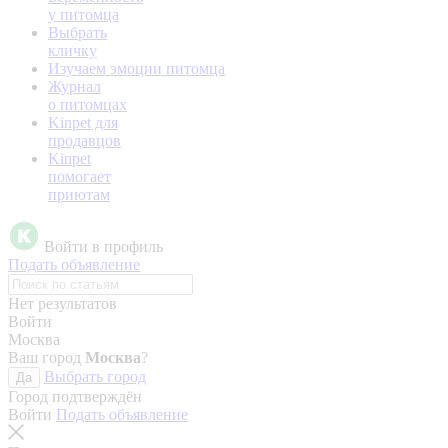
у питомца
Выбрать
кличку
Изучаем эмоции питомца
Журнал
о питомцах
Kinpet для
продавцов
Kinpet
помогает
приютам
Войти в профиль
Подать объявление
Нет результатов
Войти
Москва
Ваш город
Москва
?
Выбрать город
Да
Город подтверждён
Войти
Подать объявление