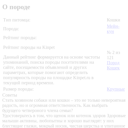
О породе
Тип питомца:
Кошки
Мейн-
Порода:
кун
Рейтинг породы:
Рейтинг породы на Kinpet
№ 2 из
Данный рейтинг формируется на основе частоты
121
упоминаний, поиска породы посетителями на
Пород
сайте, посещаемости объявлений и других
Кошек
параметрах, которые помогают определить
популярность породы на площадке Kinpet.ru в
текущий период времени.
Размер породы:
Крупные
Советы
Стать хозяином собаки или кошки – это не только невероятная
радость, но и огромная ответственность. Как выбрать
будущего четвероного члена семьи?
Удостоверьтесь в том, что щенок или котенок здоров
Здоровые
малыши активны, любопытны и хорошо выглядят: у них
блестящие глазки, мокрый носик, чистая шерстка и упитанное