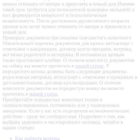
можно отнимать от матери и привозить в новый дом.Именно
такой срок требуется для полноценной выкормки малышей: у
них формируется иммунитет и психологическая
независимость. После достижения двухмесячного возраста
щенков или котят можно отнимать от матери и привозить в
новый дом.
Проверьте документы при покупке породистого животного
Обязательный перечень документов для щенка: ветпаспорт с
отметками о вакцинации, договор купли-продажи, метрика,
акт вязки родителей и актировка. В питомниках щенкам
также проставляют клеймо. О полном комплекте документов
на собаку вы можете прочитать в
нашей статье
.
У
породистого котика должны быть следующие документы:
родословная (метрика), ветпаспорт с отметками о прививках и
дегельминтизации, договор купли-продажи. О полном
комплекте документов на породистую кошку вы можете
прочитать в
нашей статье
.
Приобретайте породистых животных только в
специализированных питомниках или у проверенных
заводчиков. Если у вас есть подозрения на мошеннические
действия – сразу же сообщите нам.
Подробнее о том, как
выбрать здорового и чистокровного питомца, читайте в
наших статьях:
Как выбрать котенка