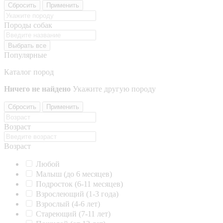
Сбросить
Применить
Породы собак
Выбрать все
Популярные
Каталог пород
Ничего не найдено
Укажите другую породу
Сбросить
Применить
Возраст
Возраст
Любой
Малыш (до 6 месяцев)
Подросток (6-11 месяцев)
Взрослеющий (1-3 года)
Взрослый (4-6 лет)
Стареющий (7-11 лет)