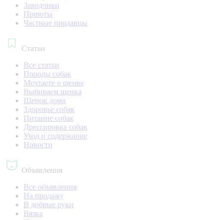
Заводчики
Приюты
Частные продавцы
Статьи
Все статьи
Породы собак
Мечтаете о щенке
Выбираем щенка
Щенок дома
Здоровье собак
Питание собак
Дрессировка собак
Уход и содержание
Новости
Объявления
Все объявления
На продажу
В добрые руки
Вязка