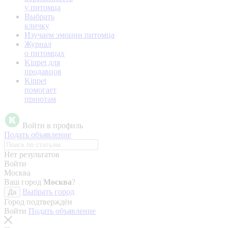
у питомца
Выбрать
кличку
Изучаем эмоции питомца
Журнал
о питомцах
Kinpet для
продавцов
Kinpet
помогает
приютам
Войти в профиль
Подать объявление
Нет результатов
Войти
Москва
Ваш город
Москва
?
Выбрать город
Да
Город подтверждён
Войти
Подать объявление