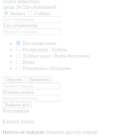
Поиск животных
среди 20 329 объявлений
Кошки
Собаки
Тип объявления
Все объявления
На продажу / Купить
Добрые руки / Взять бесплатно
Вязка
Потерялись / Найдены
Сбросить
Применить
Породы кошек
Выбрать все
Популярные
Каталог пород
Ничего не найдено
Укажите другую породу