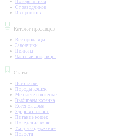
Потерявшиеся
От заводчиков
Из приютов
Каталог продавцов
Все продавцы
Заводчики
Приюты
Частные продавцы
Статьи
Все статьи
Породы кошек
Мечтаете о котенке
Выбираем котенка
Котенок дома
Здоровье кошек
Питание кошек
Поведение кошек
Уход и содержание
Новости