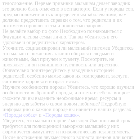
телосложение. Первые прививки малышам делает заводчик –
это должно быть отмечено в ветпаспорте. Если у породы есть
предрасположенность к определенным заболеваниям, вам
должны предоставить справки о том, что родители и их
потомство прошли тесты и полностью здоровы.
Не делайте выбор по фото
Необходимо познакомиться с
будущим членом семьи лично. Так вы убедитесь в его
здоровье и определитесь с характером.
Уточните, социализирован ли маленький питомец
Убедитесь,
что малыш с рождения активно общался с людьми и
животными, был приучен к туалету. Посмотрите, не
проявляет ли он излишнюю пугливость или агрессию.
Обязательно поинтересуйтесь у заводчика историей
родителей, особенно мамы: каков их темперамент, заслуги,
состояние здоровья и возраст вязки.
Изучите особенности породы
Убедитесь, что хорошо изучили
особенности выбранной породы, и ответьте себе на вопрос:
сможете ли вы выделить необходимое время, ресурсы и
энергию для заботы о своем новом любимце? Подробную
информацию о каждой породе вы найдете в наших разделах
«Породы собак»
и
«Породы кошек»
.
Убедитесь, что малыш старше 2 месяцев
Именно такой срок
требуется для полноценной выкормки малышей: у них
формируется иммунитет и психологическая независимость.
После достижения двухмесячного возраста щенков или котят