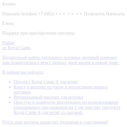
Казань
Показать телефон
+7 (982) ⚬⚬⚬ ⚬⚬ ⚬⚬
Позвонить
Написать
Елена
Подарки при приобретении питомца
Набор
от Royal Canin
Подарочный набор для вашего питомца, который поможет
вам позаботиться о нем с первых дней жизни в новом доме.
В наборе вы найдете:
Продукт Royal Canin ® для котят,
Книгу о котенке по уходу и воспитанию вашего
питомца,
Ветеринарный паспорт для котенка
Простую и понятную инструкцию по использованию
специального предложения на 1-ую покупку продукта
Royal Canin ® для котят со скидкой.
Пусть ваш котенок вырастит здоровым и счастливым!