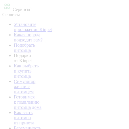
Сервисы
Сервисы
Установите
приложение Kinpet
Какая порода
подходит вам?
Подобрать
питомца
Подарки
от Kinpet
Как выбрать
и купить
питомца
Симулятор
жизни с
питомцем
Готовимся
к появлению
питомца дома
Как взять
питомца
из приюта
Беременность