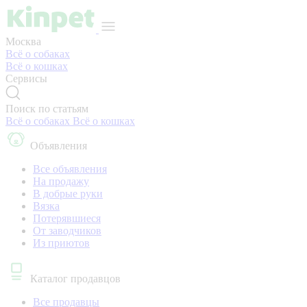
Москва
Всё о собаках
Всё о кошках
Сервисы
Поиск по статьям
Всё о собаках
Всё о кошках
Объявления
Все объявления
На продажу
В добрые руки
Вязка
Потерявшиеся
От заводчиков
Из приютов
Каталог продавцов
Все продавцы