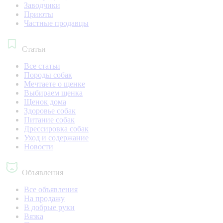
Заводчики
Приюты
Частные продавцы
Статьи
Все статьи
Породы собак
Мечтаете о щенке
Выбираем щенка
Щенок дома
Здоровье собак
Питание собак
Дрессировка собак
Уход и содержание
Новости
Объявления
Все объявления
На продажу
В добрые руки
Вязка