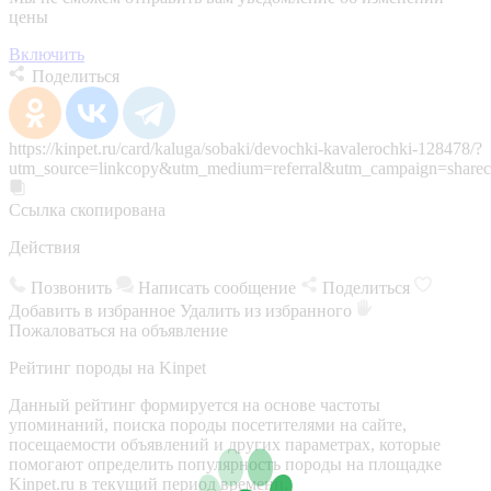
цены
Включить
Поделиться
https://kinpet.ru/card/kaluga/sobaki/devochki-kavalerochki-128478/?
utm_source=linkcopy&utm_medium=referral&utm_campaign=sharec
Ссылка скопирована
Действия
Позвонить
Написать сообщение
Поделиться
Добавить в избранное
Удалить из избранного
Пожаловаться на объявление
Рейтинг породы на Kinpet
Данный рейтинг формируется на основе частоты
упоминаний, поиска породы посетителями на сайте,
посещаемости объявлений и других параметрах, которые
помогают определить популярность породы на площадке
Kinpet.ru в текущий период времени.