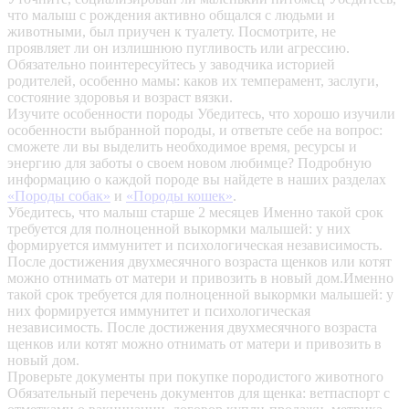
что малыш с рождения активно общался с людьми и
животными, был приучен к туалету. Посмотрите, не
проявляет ли он излишнюю пугливость или агрессию.
Обязательно поинтересуйтесь у заводчика историей
родителей, особенно мамы: каков их темперамент, заслуги,
состояние здоровья и возраст вязки.
Изучите особенности породы
Убедитесь, что хорошо изучили
особенности выбранной породы, и ответьте себе на вопрос:
сможете ли вы выделить необходимое время, ресурсы и
энергию для заботы о своем новом любимце? Подробную
информацию о каждой породе вы найдете в наших разделах
«Породы собак»
и
«Породы кошек»
.
Убедитесь, что малыш старше 2 месяцев
Именно такой срок
требуется для полноценной выкормки малышей: у них
формируется иммунитет и психологическая независимость.
После достижения двухмесячного возраста щенков или котят
можно отнимать от матери и привозить в новый дом.Именно
такой срок требуется для полноценной выкормки малышей: у
них формируется иммунитет и психологическая
независимость. После достижения двухмесячного возраста
щенков или котят можно отнимать от матери и привозить в
новый дом.
Проверьте документы при покупке породистого животного
Обязательный перечень документов для щенка: ветпаспорт с