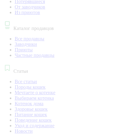
Потерявшиеся
От заводчиков
Из приютов
Каталог продавцов
Все продавцы
Заводчики
Приюты
Частные продавцы
Статьи
Все статьи
Породы кошек
Мечтаете о котенке
Выбираем котенка
Котенок дома
Здоровье кошек
Питание кошек
Поведение кошек
Уход и содержание
Новости