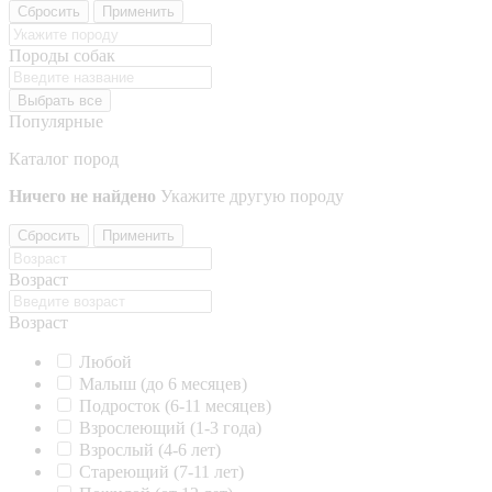
Сбросить
Применить
Породы собак
Выбрать все
Популярные
Каталог пород
Ничего не найдено
Укажите другую породу
Сбросить
Применить
Возраст
Возраст
Любой
Малыш (до 6 месяцев)
Подросток (6-11 месяцев)
Взрослеющий (1-3 года)
Взрослый (4-6 лет)
Стареющий (7-11 лет)