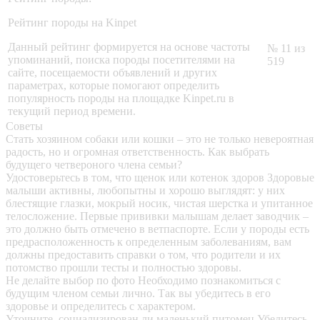
Рейтинг породы на Kinpet
Данный рейтинг формируется на основе частоты
№ 11 из
упоминаний, поиска породы посетителями на
519
сайте, посещаемости объявлений и других
параметрах, которые помогают определить
популярность породы на площадке Kinpet.ru в
текущий период времени.
Советы
Стать хозяином собаки или кошки – это не только невероятная
радость, но и огромная ответственность. Как выбрать
будущего четвероного члена семьи?
Удостоверьтесь в том, что щенок или котенок здоров
Здоровые
малыши активны, любопытны и хорошо выглядят: у них
блестящие глазки, мокрый носик, чистая шерстка и упитанное
телосложение. Первые прививки малышам делает заводчик –
это должно быть отмечено в ветпаспорте. Если у породы есть
предрасположенность к определенным заболеваниям, вам
должны предоставить справки о том, что родители и их
потомство прошли тесты и полностью здоровы.
Не делайте выбор по фото
Необходимо познакомиться с
будущим членом семьи лично. Так вы убедитесь в его
здоровье и определитесь с характером.
Уточните, социализирован ли маленький питомец
Убедитесь,