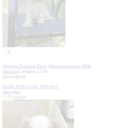
4
Девочка Кавалер Кинг Чарльз спаниель РКФ
Москва
Сегодня, 12:10
Договорная
WORLDOFLOVE. РКФ/FCI
Заводчик
5
1 отзыв