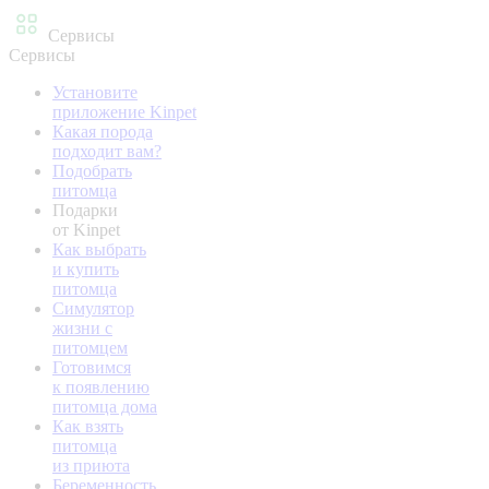
Сервисы
Сервисы
Установите
приложение Kinpet
Какая порода
подходит вам?
Подобрать
питомца
Подарки
от Kinpet
Как выбрать
и купить
питомца
Симулятор
жизни с
питомцем
Готовимся
к появлению
питомца дома
Как взять
питомца
из приюта
Беременность