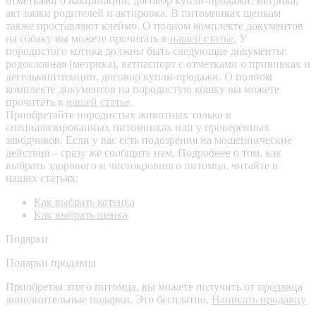
отметками о вакцинации, договор купли-продажи, метрика,
акт вязки родителей и актировка. В питомниках щенкам
также проставляют клеймо. О полном комплекте документов
на собаку вы можете прочитать в
нашей статье
.
У
породистого котика должны быть следующие документы:
родословная (метрика), ветпаспорт с отметками о прививках и
дегельминтизации, договор купли-продажи. О полном
комплекте документов на породистую кошку вы можете
прочитать в
нашей статье
.
Приобретайте породистых животных только в
специализированных питомниках или у проверенных
заводчиков. Если у вас есть подозрения на мошеннические
действия – сразу же сообщите нам.
Подробнее о том, как
выбрать здорового и чистокровного питомца, читайте в
наших статьях:
Как выбрать котенка
Как выбрать щенка
Подарки
Подарки продавца
Приобретая этого питомца, вы можете получить от продавца
дополнительные подарки. Это бесплатно.
Написать продавцу