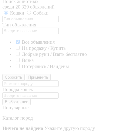
Поиск животных
среди 20 329 объявлений
Кошки
Собаки
Тип объявления
Все объявления
На продажу / Купить
Добрые руки / Взять бесплатно
Вязка
Потерялись / Найдены
Сбросить
Применить
Породы кошек
Выбрать все
Популярные
Каталог пород
Ничего не найдено
Укажите другую породу