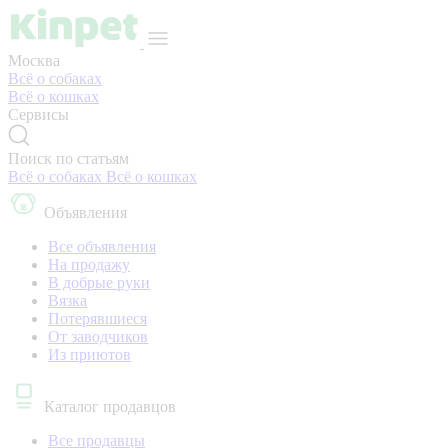
Москва
Всё о собаках
Всё о кошках
Сервисы
Поиск по статьям
Всё о собаках
Всё о кошках
Объявления
Все объявления
На продажу
В добрые руки
Вязка
Потерявшиеся
От заводчиков
Из приютов
Каталог продавцов
Все продавцы