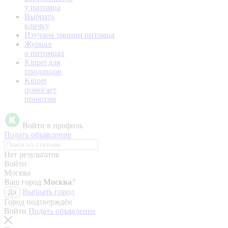
у питомца
Выбрать
кличку
Изучаем эмоции питомца
Журнал
о питомцах
Kinpet для
продавцов
Kinpet
помогает
приютам
Войти в профиль
Подать объявление
Нет результатов
Войти
Москва
Ваш город
Москва
?
Выбрать город
Да
Город подтверждён
Войти
Подать объявление