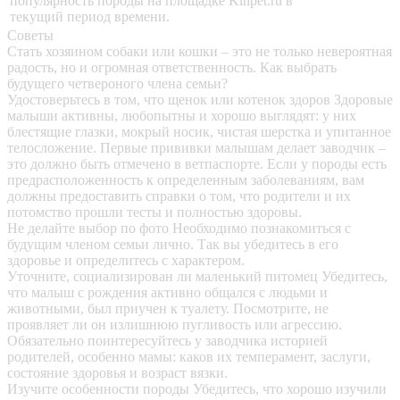
популярность породы на площадке Kinpet.ru в
текущий период времени.
Советы
Стать хозяином собаки или кошки – это не только невероятная
радость, но и огромная ответственность. Как выбрать
будущего четвероного члена семьи?
Удостоверьтесь в том, что щенок или котенок здоров
Здоровые
малыши активны, любопытны и хорошо выглядят: у них
блестящие глазки, мокрый носик, чистая шерстка и упитанное
телосложение. Первые прививки малышам делает заводчик –
это должно быть отмечено в ветпаспорте. Если у породы есть
предрасположенность к определенным заболеваниям, вам
должны предоставить справки о том, что родители и их
потомство прошли тесты и полностью здоровы.
Не делайте выбор по фото
Необходимо познакомиться с
будущим членом семьи лично. Так вы убедитесь в его
здоровье и определитесь с характером.
Уточните, социализирован ли маленький питомец
Убедитесь,
что малыш с рождения активно общался с людьми и
животными, был приучен к туалету. Посмотрите, не
проявляет ли он излишнюю пугливость или агрессию.
Обязательно поинтересуйтесь у заводчика историей
родителей, особенно мамы: каков их темперамент, заслуги,
состояние здоровья и возраст вязки.
Изучите особенности породы
Убедитесь, что хорошо изучили