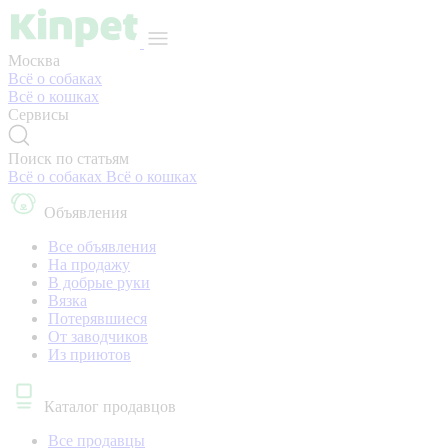
Москва
Всё о собаках
Всё о кошках
Сервисы
Поиск по статьям
Всё о собаках
Всё о кошках
Объявления
Все объявления
На продажу
В добрые руки
Вязка
Потерявшиеся
От заводчиков
Из приютов
Каталог продавцов
Все продавцы