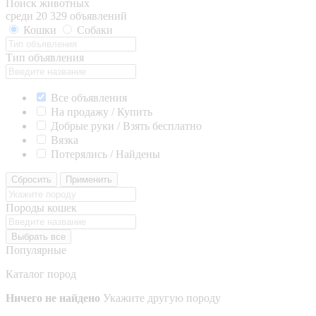
Поиск животных
среди 20 329 объявлений
Кошки
Собаки
Тип объявления
Все объявления
На продажу / Купить
Добрые руки / Взять бесплатно
Вязка
Потерялись / Найдены
Сбросить
Применить
Породы кошек
Выбрать все
Популярные
Каталог пород
Ничего не найдено
Укажите другую породу