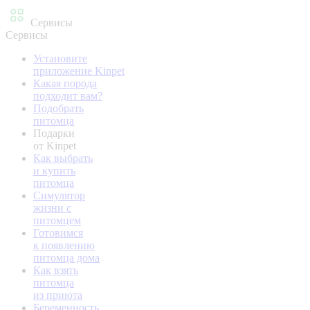
Сервисы
Сервисы
Установите
приложение Kinpet
Какая порода
подходит вам?
Подобрать
питомца
Подарки
от Kinpet
Как выбрать
и купить
питомца
Симулятор
жизни с
питомцем
Готовимся
к появлению
питомца дома
Как взять
питомца
из приюта
Беременность