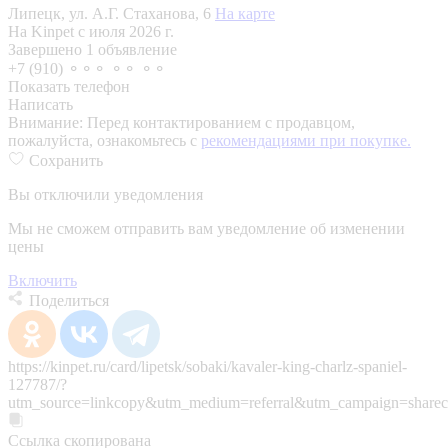
Липецк, ул. А.Г. Стаханова, 6
На карте
На Kinpet c июля 2026 г.
Завершено 1 объявление
+7 (910) ⚬⚬⚬ ⚬⚬ ⚬⚬
Показать телефон
Написать
Внимание:
Перед контактированием с продавцом,
пожалуйста, ознакомьтесь с
рекомендациями при покупке.
Сохранить
Вы отключили уведомления
Мы не сможем отправить вам уведомление об изменении
цены
Включить
Поделиться
https://kinpet.ru/card/lipetsk/sobaki/kavaler-king-charlz-spaniel-
127787/?
utm_source=linkcopy&utm_medium=referral&utm_campaign=sharec
Ссылка скопирована