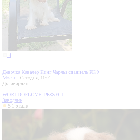
4
Девочка Кавалер Кинг Чарльз спаниель РКФ
Москва
Сегодня, 11:01
Договорная
WORLDOFLOVE. РКФ/FCI
Заводчик
5
1 отзыв