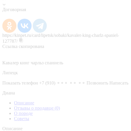
Договорная
https://kinpet.ru/card/lipetsk/sobaki/kavaler-king-charlz-spaniel-
127787/
Ссылка скопирована
Кавалер кинг чарльз спаниель
Липецк
Показать телефон
+7 (910) ⚬⚬⚬ ⚬⚬ ⚬⚬
Позвонить
Написать
Диана
Описание
Отзывы о продавце
(0)
О породе
Советы
Описание