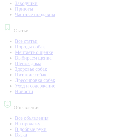
Заводчики
Приюты
Частные продавцы
Статьи
Все статьи
Породы собак
Мечтаете о щенке
Выбираем щенка
Щенок дома
Здоровье собак
Питание собак
Дрессировка собак
Уход и содержание
Новости
Объявления
Все объявления
На продажу
В добрые руки
Вязка