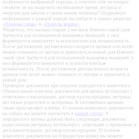
особенности выбранной породы, и ответьте себе на вопрос:
сможете ли вы выделить необходимое время, ресурсы и
энергию для заботы о своем новом любимце? Подробную
информацию о каждой породе вы найдете в наших разделах
«Породы собак»
и
«Породы кошек»
.
Убедитесь, что малыш старше 2 месяцев
Именно такой срок
требуется для полноценной выкормки малышей: у них
формируется иммунитет и психологическая независимость.
После достижения двухмесячного возраста щенков или котят
можно отнимать от матери и привозить в новый дом.Именно
такой срок требуется для полноценной выкормки малышей: у
них формируется иммунитет и психологическая
независимость. После достижения двухмесячного возраста
щенков или котят можно отнимать от матери и привозить в
новый дом.
Проверьте документы при покупке породистого животного
Обязательный перечень документов для щенка: ветпаспорт с
отметками о вакцинации, договор купли-продажи, метрика,
акт вязки родителей и актировка. В питомниках щенкам
также проставляют клеймо. О полном комплекте документов
на собаку вы можете прочитать в
нашей статье
.
У
породистого котика должны быть следующие документы:
родословная (метрика), ветпаспорт с отметками о прививках и
дегельминтизации, договор купли-продажи. О полном
комплекте документов на породистую кошку вы можете