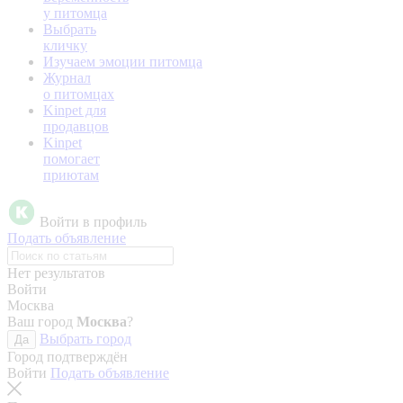
у питомца
Выбрать
кличку
Изучаем эмоции питомца
Журнал
о питомцах
Kinpet для
продавцов
Kinpet
помогает
приютам
Войти в профиль
Подать объявление
Нет результатов
Войти
Москва
Ваш город
Москва
?
Выбрать город
Да
Город подтверждён
Войти
Подать объявление