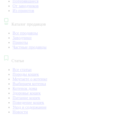
Потерявшиеся
От заводчиков
Из приютов
Каталог продавцов
Все продавцы
Заводчики
Приюты
Частные продавцы
Статьи
Все статьи
Породы кошек
Мечтаете о котенке
Выбираем котенка
Котенок дома
Здоровье кошек
Питание кошек
Поведение кошек
Уход и содержание
Новости