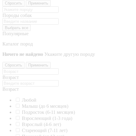
Сбросить
Применить
Породы собак
Выбрать все
Популярные
Каталог пород
Ничего не найдено
Укажите другую породу
Сбросить
Применить
Возраст
Возраст
Любой
Малыш (до 6 месяцев)
Подросток (6-11 месяцев)
Взрослеющий (1-3 года)
Взрослый (4-6 лет)
Стареющий (7-11 лет)