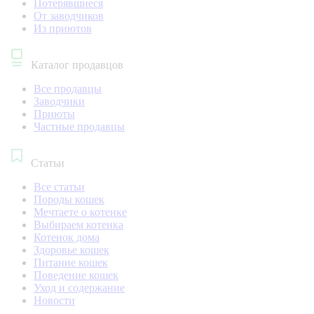
Потерявшиеся
От заводчиков
Из приютов
Каталог продавцов
Все продавцы
Заводчики
Приюты
Частные продавцы
Статьи
Все статьи
Породы кошек
Мечтаете о котенке
Выбираем котенка
Котенок дома
Здоровье кошек
Питание кошек
Поведение кошек
Уход и содержание
Новости