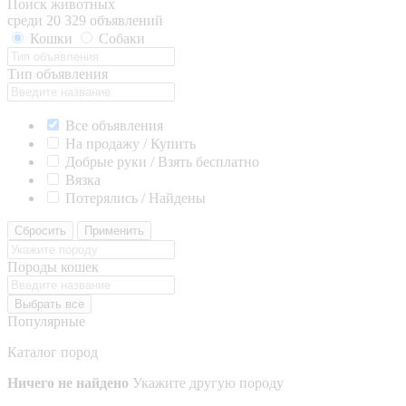
Поиск животных
среди 20 329 объявлений
Кошки
Собаки
Тип объявления
Все объявления
На продажу / Купить
Добрые руки / Взять бесплатно
Вязка
Потерялись / Найдены
Сбросить
Применить
Породы кошек
Выбрать все
Популярные
Каталог пород
Ничего не найдено
Укажите другую породу