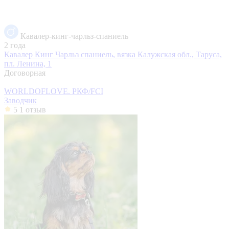
Кавалер-кинг-чарльз-спаниель
2 года
Кавалер Кинг Чарльз спаниель, вязка
Калужская обл., Таруса,
пл. Ленина, 1
Договорная
WORLDOFLOVE. РКФ/FCI
Заводчик
5
1 отзыв