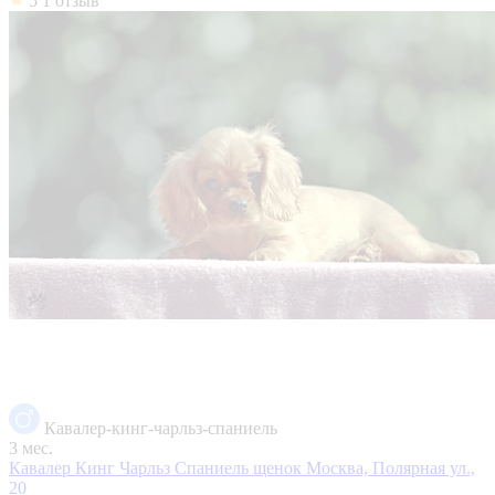
5
1 отзыв
Кавалер-кинг-чарльз-спаниель
3 мес.
Кавалер Кинг Чарльз Спаниель щенок
Москва, Полярная ул.,
20