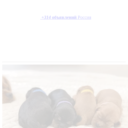
+
314
объявлений
Россия