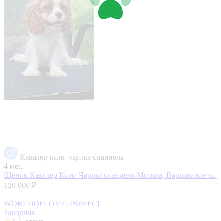
Кавалер-кинг-чарльз-спаниель
4 мес.
Щенок Кавалер Кинг Чарльз спаниель
Москва, Варшавское ш.
120 000 ₽
WORLDOFLOVE. РКФ/FCI
Заводчик