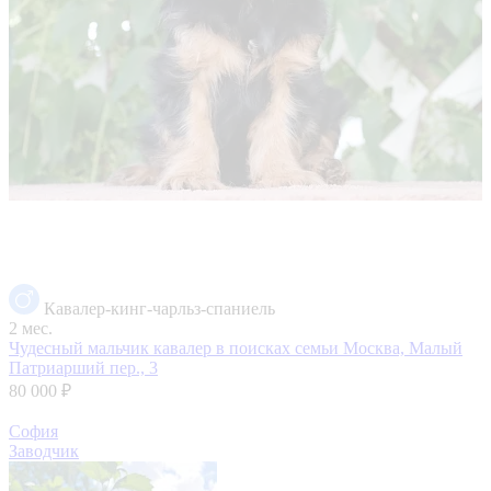
Кавалер-кинг-чарльз-спаниель
2 мес.
Чудесный мальчик кавалер в поисках семьи
Москва, Малый
Патриарший пер., 3
80 000 ₽
София
Заводчик