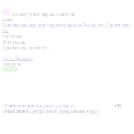
Кавалер-кинг-чарльз-спаниель
4 мес.
Девочка кавалер кинг чарльз спаниель
Рязань, ул. Строителей,
1А
150 000 ₽
Подарок
Документы проверены
Ольга Яшкина
Заводчик
+
3
объявления
Калужская область
+
196
объявлений
Центральный федеральный округ