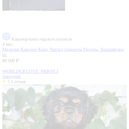
Кавалер-кинг-чарльз-спаниель
4 мес.
Мальчик Кавалер Кинг Чарльз спаниель
Москва, Варшавское
ш.
80 000 ₽
WORLDOFLOVE. РКФ/FCI
Заводчик
5
1 отзыв