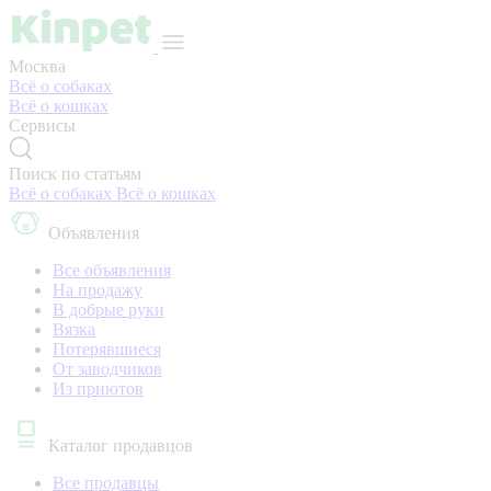
Москва
Всё о собаках
Всё о кошках
Сервисы
Поиск по статьям
Всё о собаках
Всё о кошках
Объявления
Все объявления
На продажу
В добрые руки
Вязка
Потерявшиеся
От заводчиков
Из приютов
Каталог продавцов
Все продавцы