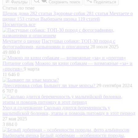
Фильтры
Сохранить поиск
Поделиться
Статьи по теме
Щенок дома
282 статьи
Здоровье собак
281 статья
Мечтаете о
щенке
153 статьи
Выбираем щенка
119 статей
Посмотреть все
Мечтаете о щенке
Пастушьи собаки: ТОП-30 пород с
фотографиями, названиями и описанием
28 июля 2025
49 880
0
Питание собак
Можно ли киви собакам — возможные «за» и
«против»
9 марта
11 646
0
Дрессировка собак
Бывают ли злые мопсы?
29 сентября 2024
6 707
0
Уход и содержание
Сколько длится беременность у
мальтийской болонки, этапы и помощь питомцу в этот период
27 мая 2025
3 884
0
Выбираем щенка
Белый доберман – особенности породы,