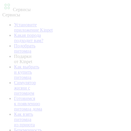
Сервисы
Сервисы
Установите
приложение Kinpet
Какая порода
подходит вам?
Подобрать
питомца
Подарки
от Kinpet
Как выбрать
и купить
питомца
Симулятор
жизни с
питомцем
Готовимся
к появлению
питомца дома
Как взять
питомца
из приюта
Беременность