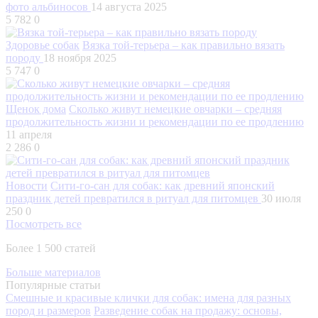
фото альбиносов
14 августа 2025
5 782
0
Здоровье собак
Вязка той-терьера – как правильно вязать
породу
18 ноября 2025
5 747
0
Щенок дома
Сколько живут немецкие овчарки – средняя
продолжительность жизни и рекомендации по ее продлению
11 апреля
2 286
0
Новости
Сити-го-сан для собак: как древний японский
праздник детей превратился в ритуал для питомцев
30 июля
250
0
Посмотреть все
Более 1 500 статей
Больше материалов
Популярные статьи
Смешные и красивые клички для собак: имена для разных
пород и размеров
Разведение собак на продажу: основы,