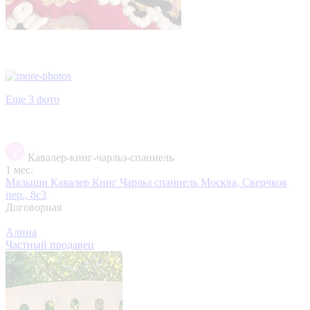
Еще 3 фото
Кавалер-кинг-чарльз-спаниель
1 мес.
Малыши Кавалер Кинг Чарльз спаниель
Москва, Сверчков
пер., 8с3
Договорная
Алина
Частный продавец