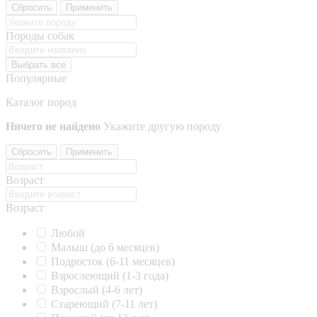
Сбросить
Применить
Породы собак
Выбрать все
Популярные
Каталог пород
Ничего не найдено
Укажите другую породу
Сбросить
Применить
Возраст
Возраст
Любой
Малыш (до 6 месяцев)
Подросток (6-11 месяцев)
Взрослеющий (1-3 года)
Взрослый (4-6 лет)
Стареющий (7-11 лет)