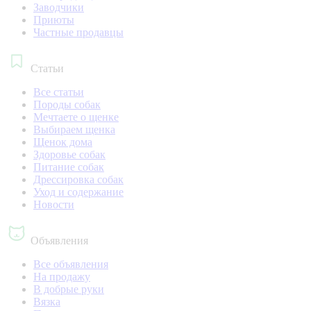
Заводчики
Приюты
Частные продавцы
Статьи
Все статьи
Породы собак
Мечтаете о щенке
Выбираем щенка
Щенок дома
Здоровье собак
Питание собак
Дрессировка собак
Уход и содержание
Новости
Объявления
Все объявления
На продажу
В добрые руки
Вязка