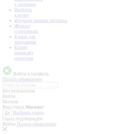
у питомца
Выбрать
кличку
Изучаем эмоции питомца
Журнал
о питомцах
Kinpet для
продавцов
Kinpet
помогает
приютам
Войти в профиль
Подать объявление
Нет результатов
Войти
Москва
Ваш город
Москва
?
Выбрать город
Да
Город подтверждён
Войти
Подать объявление