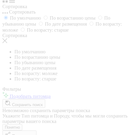
Сортировка
Сортировать
По умолчанию
По возрастанию цены
По
убыванию цены
По дате размещения
По возрасту:
моложе
По возрасту: старше
Сортировка
По умолчанию
По возрастанию цены
По убыванию цены
По дате размещения
По возрасту: моложе
По возрасту: старше
Фильтры
Подобрать питомца
Сохранить поиск
Невозможно сохранить параметры поиска
Укажите Тип питомца и Породу, чтобы мы могли сохранить
параметры вашего поиска
Понятно