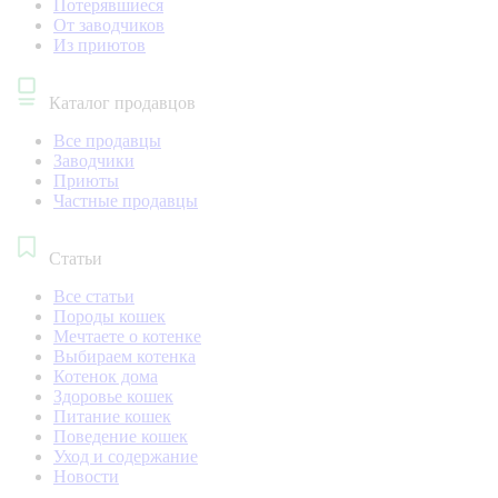
Потерявшиеся
От заводчиков
Из приютов
Каталог продавцов
Все продавцы
Заводчики
Приюты
Частные продавцы
Статьи
Все статьи
Породы кошек
Мечтаете о котенке
Выбираем котенка
Котенок дома
Здоровье кошек
Питание кошек
Поведение кошек
Уход и содержание
Новости