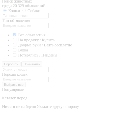
Поиск животных
среди 20 329 объявлений
Кошки
Собаки
Тип объявления
Все объявления
На продажу / Купить
Добрые руки / Взять бесплатно
Вязка
Потерялись / Найдены
Сбросить
Применить
Породы кошек
Выбрать все
Популярные
Каталог пород
Ничего не найдено
Укажите другую породу