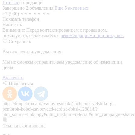
1 отзыв
о продавце
Завершено 2 объявления
Еще 5 активных
+7 (930) ⚬⚬⚬ ⚬⚬ ⚬⚬
Показать телефон
Написать
Внимание:
Перед контактированием с продавцом,
пожалуйста, ознакомьтесь с
рекомендациями при покупке.
Сохранить
Вы отключили уведомления
Мы не сможем отправить вам уведомление об изменении
цены
Включить
Поделиться
https://kinpet.ru/card/ivanovo/sobaki/shchenok-velsh-korgi-
pembrok-kobel-zavoevatel-serdtsa-foksi-128814/?
utm_source=linkcopy&utm_medium=referral&utm_campaign=sharec
Ссылка скопирована