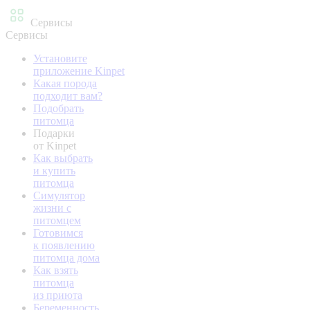
Сервисы
Сервисы
Установите
приложение Kinpet
Какая порода
подходит вам?
Подобрать
питомца
Подарки
от Kinpet
Как выбрать
и купить
питомца
Симулятор
жизни с
питомцем
Готовимся
к появлению
питомца дома
Как взять
питомца
из приюта
Беременность