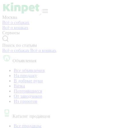
Москва
Всё о собаках
Всё о кошках
Сервисы
Поиск по статьям
Всё о собаках
Всё о кошках
Объявления
Все объявления
На продажу
В добрые руки
Вязка
Потерявшиеся
От заводчиков
Из приютов
Каталог продавцов
Все продавцы