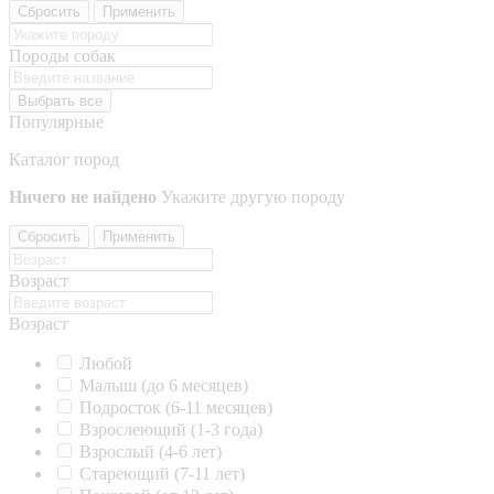
Сбросить
Применить
Породы собак
Выбрать все
Популярные
Каталог пород
Ничего не найдено
Укажите другую породу
Сбросить
Применить
Возраст
Возраст
Любой
Малыш (до 6 месяцев)
Подросток (6-11 месяцев)
Взрослеющий (1-3 года)
Взрослый (4-6 лет)
Стареющий (7-11 лет)