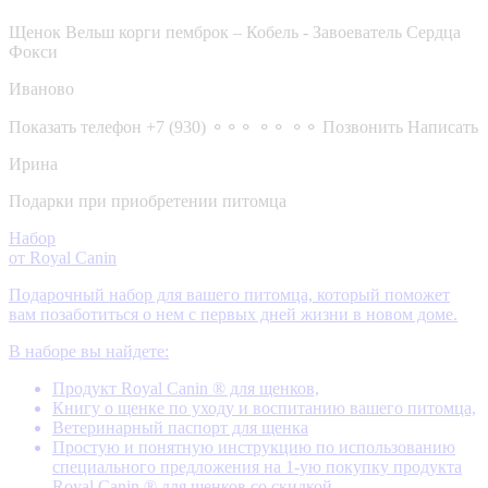
Щенок Вельш корги пемброк – Кобель - Завоеватель Сердца
Фокси
Иваново
Показать телефон
+7 (930) ⚬⚬⚬ ⚬⚬ ⚬⚬
Позвонить
Написать
Ирина
Подарки при приобретении питомца
Набор
от Royal Canin
Подарочный набор для вашего питомца, который поможет
вам позаботиться о нем с первых дней жизни в новом доме.
В наборе вы найдете:
Продукт Royal Canin ® для щенков,
Книгу о щенке по уходу и воспитанию вашего питомца,
Ветеринарный паспорт для щенка
Простую и понятную инструкцию по использованию
специального предложения на 1-ую покупку продукта
Royal Canin ® для щенков со скидкой.