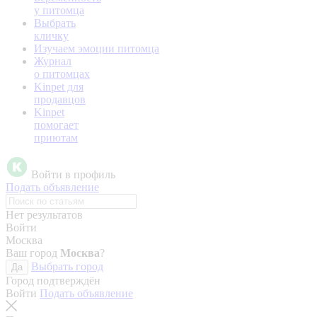
у питомца
Выбрать
кличку
Изучаем эмоции питомца
Журнал
о питомцах
Kinpet для
продавцов
Kinpet
помогает
приютам
Войти в профиль
Подать объявление
Нет результатов
Войти
Москва
Ваш город
Москва
?
Выбрать город
Да
Город подтверждён
Войти
Подать объявление