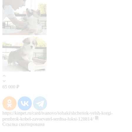
65 000 ₽
https://kinpet.ru/card/ivanovo/sobaki/shchenok-velsh-korgi-
pembrok-kobel-zavoevatel-serdtsa-foksi-128814/
Ссылка скопирована