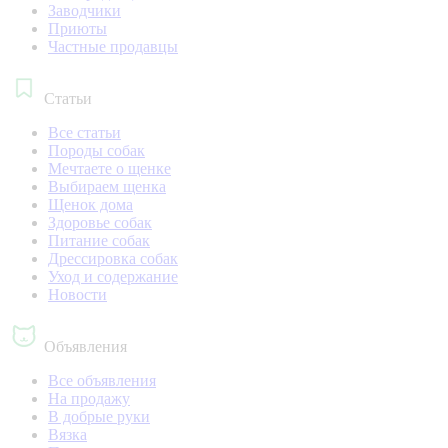
Заводчики
Приюты
Частные продавцы
Статьи
Все статьи
Породы собак
Мечтаете о щенке
Выбираем щенка
Щенок дома
Здоровье собак
Питание собак
Дрессировка собак
Уход и содержание
Новости
Объявления
Все объявления
На продажу
В добрые руки
Вязка