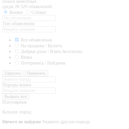
Поиск животных
среди 20 329 объявлений
Кошки
Собаки
Тип объявления
Все объявления
На продажу / Купить
Добрые руки / Взять бесплатно
Вязка
Потерялись / Найдены
Сбросить
Применить
Породы кошек
Выбрать все
Популярные
Каталог пород
Ничего не найдено
Укажите другую породу