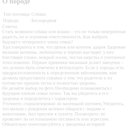
О породе
Тип питомца:
Собаки
Порода:
Беспородная
Советы
Стать хозяином собаки или кошки – это не только невероятная
радость, но и огромная ответственность. Как выбрать
будущего четвероного члена семьи?
Удостоверьтесь в том, что щенок или котенок здоров
Здоровые
малыши активны, любопытны и хорошо выглядят: у них
блестящие глазки, мокрый носик, чистая шерстка и упитанное
телосложение. Первые прививки малышам делает заводчик –
это должно быть отмечено в ветпаспорте. Если у породы есть
предрасположенность к определенным заболеваниям, вам
должны предоставить справки о том, что родители и их
потомство прошли тесты и полностью здоровы.
Не делайте выбор по фото
Необходимо познакомиться с
будущим членом семьи лично. Так вы убедитесь в его
здоровье и определитесь с характером.
Уточните, социализирован ли маленький питомец
Убедитесь,
что малыш с рождения активно общался с людьми и
животными, был приучен к туалету. Посмотрите, не
проявляет ли он излишнюю пугливость или агрессию.
Обязательно поинтересуйтесь у заводчика историей