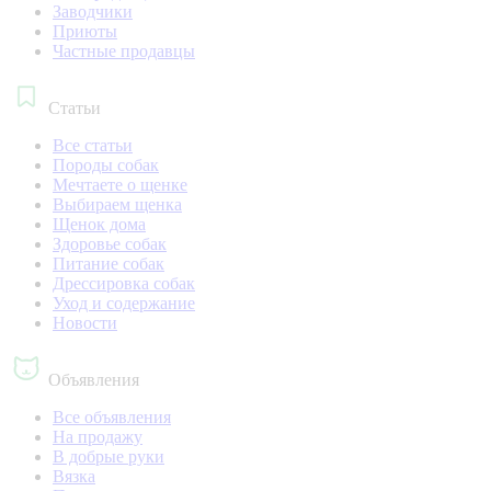
Заводчики
Приюты
Частные продавцы
Статьи
Все статьи
Породы собак
Мечтаете о щенке
Выбираем щенка
Щенок дома
Здоровье собак
Питание собак
Дрессировка собак
Уход и содержание
Новости
Объявления
Все объявления
На продажу
В добрые руки
Вязка