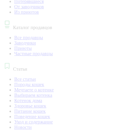
Потерявшиеся
От заводчиков
Из приютов
Каталог продавцов
Все продавцы
Заводчики
Приюты
Частные продавцы
Статьи
Все статьи
Породы кошек
Мечтаете о котенке
Выбираем котенка
Котенок дома
Здоровье кошек
Питание кошек
Поведение кошек
Уход и содержание
Новости