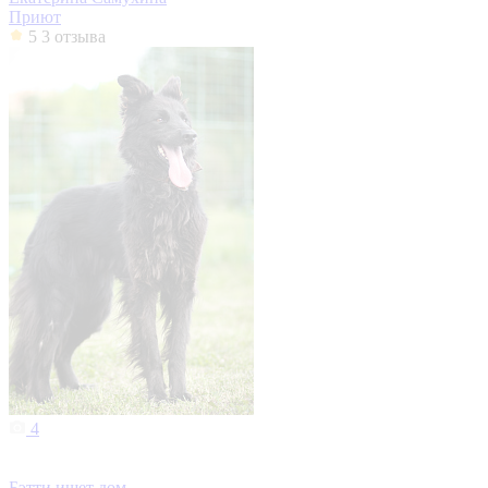
Приют
5
3 отзыва
4
Бэтти ищет дом.