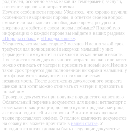
родителей, особенно мамы: каков их темперамент, заслуги,
состояние здоровья и возраст вязки.
Изучите особенности породы
Убедитесь, что хорошо изучили
особенности выбранной породы, и ответьте себе на вопрос:
сможете ли вы выделить необходимое время, ресурсы и
энергию для заботы о своем новом любимце? Подробную
информацию о каждой породе вы найдете в наших разделах
«Породы собак»
и
«Породы кошек»
.
Убедитесь, что малыш старше 2 месяцев
Именно такой срок
требуется для полноценной выкормки малышей: у них
формируется иммунитет и психологическая независимость.
После достижения двухмесячного возраста щенков или котят
можно отнимать от матери и привозить в новый дом.Именно
такой срок требуется для полноценной выкормки малышей: у
них формируется иммунитет и психологическая
независимость. После достижения двухмесячного возраста
щенков или котят можно отнимать от матери и привозить в
новый дом.
Проверьте документы при покупке породистого животного
Обязательный перечень документов для щенка: ветпаспорт с
отметками о вакцинации, договор купли-продажи, метрика,
акт вязки родителей и актировка. В питомниках щенкам
также проставляют клеймо. О полном комплекте документов
на собаку вы можете прочитать в
нашей статье
.
У
породистого котика должны быть следующие документы: