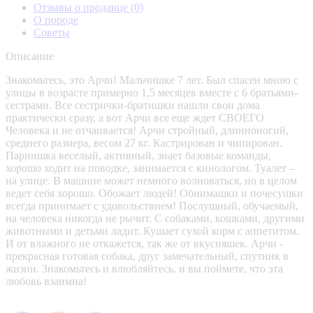
Отзывы о продавце
(0)
О породе
Советы
Описание
Знакомьтесь, это Арчи! Мальчишке 7 лет. Был спасен мною с
улицы в возрасте примерно 1,5 месяцев вместе с 6 братьями-
сестрами. Все сестрички-братишки нашли свои дома
практически сразу, а вот Арчи все еще ждет СВОЕГО
Человека и не отчаивается! Арчи стройный, длинноногий,
среднего размера, весом 27 кг. Кастрирован и чипирован.
Парнишка веселый, активный, знает базовые команды,
хорошо ходит на поводке, занимается с кинологом. Туалет –
на улице. В машине может немного волноваться, но в целом
ведет себя хорошо. Обожает людей! Обнимашки и почесушки
всегда принимает с удовольствием! Послушный, обучаемый,
на человека никогда не рычит. С собаками, кошками, другими
животными и детьми ладит. Кушает сухой корм с аппетитом.
И от влажного не откажется, так же от вкусняшек. Арчи -
прекрасная готовая собака, друг замечательный, спутник в
жизни. Знакомьтесь и влюбляйтесь, и вы поймете, что эта
любовь взаимна!