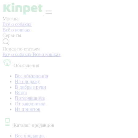
Москва
Всё о собаках
Всё о кошках
Сервисы
Поиск по статьям
Всё о собаках
Всё о кошках
Объявления
Все объявления
На продажу
В добрые руки
Вязка
Потерявшиеся
От заводчиков
Из приютов
Каталог продавцов
Все продавцы