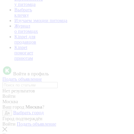
у питомца
Выбрать
кличку
Изучаем эмоции питомца
Журнал
о питомцах
Kinpet для
продавцов
Kinpet
помогает
приютам
Войти в профиль
Подать объявление
Нет результатов
Войти
Москва
Ваш город
Москва
?
Выбрать город
Да
Город подтверждён
Войти
Подать объявление