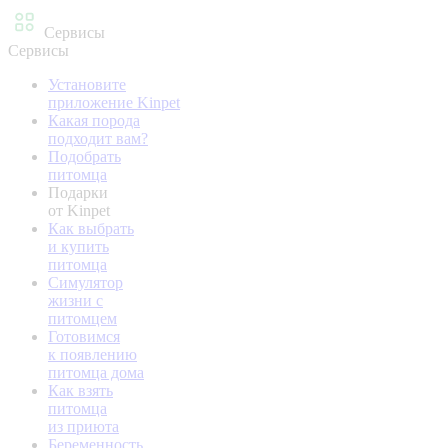
Сервисы
Сервисы
Установите
приложение Kinpet
Какая порода
подходит вам?
Подобрать
питомца
Подарки
от Kinpet
Как выбрать
и купить
питомца
Симулятор
жизни с
питомцем
Готовимся
к появлению
питомца дома
Как взять
питомца
из приюта
Беременность