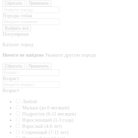
Сбросить
Применить
Породы собак
Выбрать все
Популярные
Каталог пород
Ничего не найдено
Укажите другую породу
Сбросить
Применить
Возраст
Возраст
Любой
Малыш (до 6 месяцев)
Подросток (6-11 месяцев)
Взрослеющий (1-3 года)
Взрослый (4-6 лет)
Стареющий (7-11 лет)