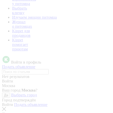
у питомца
Выбрать
кличку
Изучаем эмоции питомца
Журнал
о питомцах
Kinpet для
продавцов
Kinpet
помогает
приютам
Войти в профиль
Подать объявление
Нет результатов
Войти
Москва
Ваш город
Москва
?
Выбрать город
Да
Город подтверждён
Войти
Подать объявление