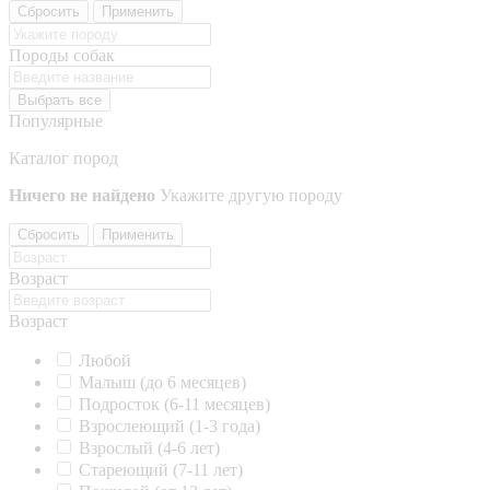
Сбросить
Применить
Породы собак
Выбрать все
Популярные
Каталог пород
Ничего не найдено
Укажите другую породу
Сбросить
Применить
Возраст
Возраст
Любой
Малыш (до 6 месяцев)
Подросток (6-11 месяцев)
Взрослеющий (1-3 года)
Взрослый (4-6 лет)
Стареющий (7-11 лет)