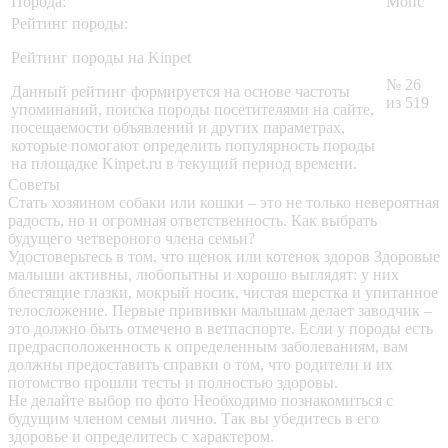
Порода:
Мопс
Рейтинг породы:
Рейтинг породы на Kinpet
№ 26
Данный рейтинг формируется на основе частоты
из 519
упоминаний, поиска породы посетителями на сайте,
посещаемости объявлений и других параметрах,
которые помогают определить популярность породы
на площадке Kinpet.ru в текущий период времени.
Советы
Стать хозяином собаки или кошки – это не только невероятная
радость, но и огромная ответственность. Как выбрать
будущего четвероного члена семьи?
Удостоверьтесь в том, что щенок или котенок здоров
Здоровые
малыши активны, любопытны и хорошо выглядят: у них
блестящие глазки, мокрый носик, чистая шерстка и упитанное
телосложение. Первые прививки малышам делает заводчик –
это должно быть отмечено в ветпаспорте. Если у породы есть
предрасположенность к определенным заболеваниям, вам
должны предоставить справки о том, что родители и их
потомство прошли тесты и полностью здоровы.
Не делайте выбор по фото
Необходимо познакомиться с
будущим членом семьи лично. Так вы убедитесь в его
здоровье и определитесь с характером.