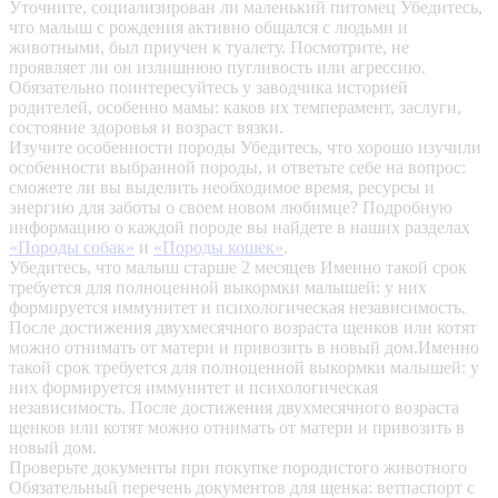
Уточните, социализирован ли маленький питомец
Убедитесь,
что малыш с рождения активно общался с людьми и
животными, был приучен к туалету. Посмотрите, не
проявляет ли он излишнюю пугливость или агрессию.
Обязательно поинтересуйтесь у заводчика историей
родителей, особенно мамы: каков их темперамент, заслуги,
состояние здоровья и возраст вязки.
Изучите особенности породы
Убедитесь, что хорошо изучили
особенности выбранной породы, и ответьте себе на вопрос:
сможете ли вы выделить необходимое время, ресурсы и
энергию для заботы о своем новом любимце? Подробную
информацию о каждой породе вы найдете в наших разделах
«Породы собак»
и
«Породы кошек»
.
Убедитесь, что малыш старше 2 месяцев
Именно такой срок
требуется для полноценной выкормки малышей: у них
формируется иммунитет и психологическая независимость.
После достижения двухмесячного возраста щенков или котят
можно отнимать от матери и привозить в новый дом.Именно
такой срок требуется для полноценной выкормки малышей: у
них формируется иммунитет и психологическая
независимость. После достижения двухмесячного возраста
щенков или котят можно отнимать от матери и привозить в
новый дом.
Проверьте документы при покупке породистого животного
Обязательный перечень документов для щенка: ветпаспорт с