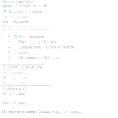
Поиск животных
среди 20 329 объявлений
Кошки
Собаки
Тип объявления
Все объявления
На продажу / Купить
Добрые руки / Взять бесплатно
Вязка
Потерялись / Найдены
Сбросить
Применить
Породы кошек
Выбрать все
Популярные
Каталог пород
Ничего не найдено
Укажите другую породу