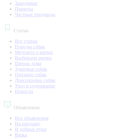
Заводчики
Приюты
Частные продавцы
Статьи
Все статьи
Породы собак
Мечтаете о щенке
Выбираем щенка
Щенок дома
Здоровье собак
Питание собак
Дрессировка собак
Уход и содержание
Новости
Объявления
Все объявления
На продажу
В добрые руки
Вязка