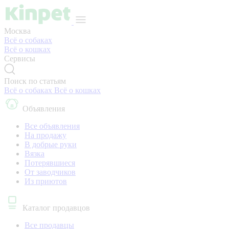
Москва
Всё о собаках
Всё о кошках
Сервисы
Поиск по статьям
Всё о собаках
Всё о кошках
Объявления
Все объявления
На продажу
В добрые руки
Вязка
Потерявшиеся
От заводчиков
Из приютов
Каталог продавцов
Все продавцы