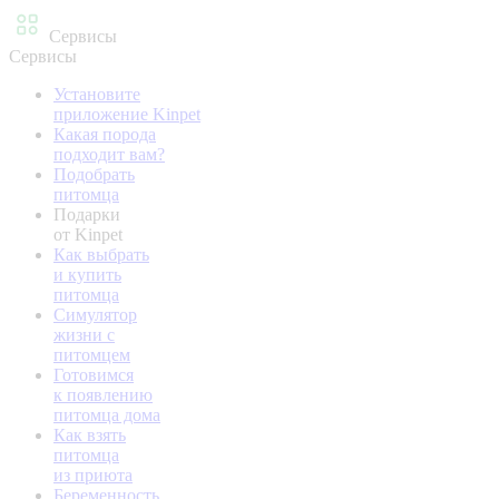
Сервисы
Сервисы
Установите
приложение Kinpet
Какая порода
подходит вам?
Подобрать
питомца
Подарки
от Kinpet
Как выбрать
и купить
питомца
Симулятор
жизни с
питомцем
Готовимся
к появлению
питомца дома
Как взять
питомца
из приюта
Беременность