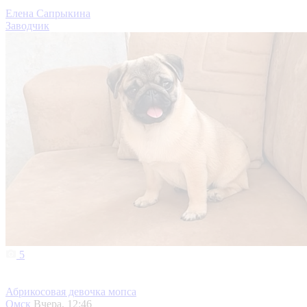
Елена Сапрыкина
Заводчик
5
Абрикосовая девочка мопса
Омск
Вчера, 12:46