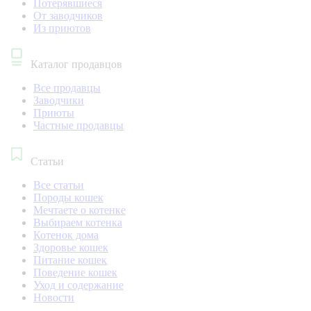
Потерявшиеся
От заводчиков
Из приютов
Каталог продавцов
Все продавцы
Заводчики
Приюты
Частные продавцы
Статьи
Все статьи
Породы кошек
Мечтаете о котенке
Выбираем котенка
Котенок дома
Здоровье кошек
Питание кошек
Поведение кошек
Уход и содержание
Новости