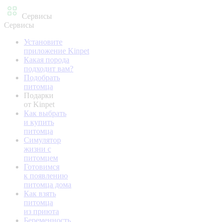
Сервисы
Сервисы
Установите
приложение Kinpet
Какая порода
подходит вам?
Подобрать
питомца
Подарки
от Kinpet
Как выбрать
и купить
питомца
Симулятор
жизни с
питомцем
Готовимся
к появлению
питомца дома
Как взять
питомца
из приюта
Беременность