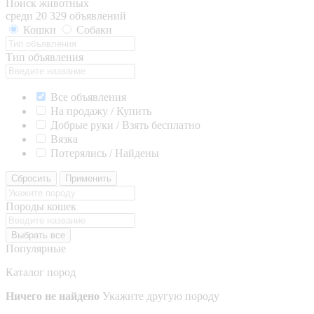
Поиск животных
среди 20 329 объявлений
Кошки
Собаки
Тип объявления
Все объявления
На продажу / Купить
Добрые руки / Взять бесплатно
Вязка
Потерялись / Найдены
Сбросить
Применить
Породы кошек
Выбрать все
Популярные
Каталог пород
Ничего не найдено
Укажите другую породу