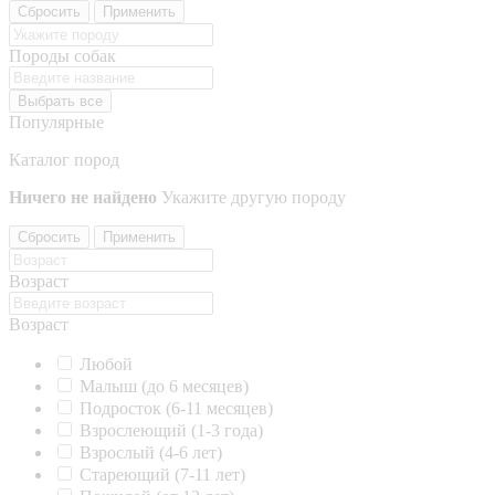
Сбросить
Применить
Породы собак
Выбрать все
Популярные
Каталог пород
Ничего не найдено
Укажите другую породу
Сбросить
Применить
Возраст
Возраст
Любой
Малыш (до 6 месяцев)
Подросток (6-11 месяцев)
Взрослеющий (1-3 года)
Взрослый (4-6 лет)
Стареющий (7-11 лет)