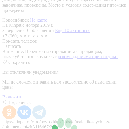
заводчика, проверены.
Место и условия содержания питомцев
проверены
Новосибирск
На карте
На Kinpet c ноября 2019 г.
Завершено 16 объявлений
Еще 10 активных
+7 (960) ⚬⚬⚬ ⚬⚬ ⚬⚬
Показать телефон
Написать
Внимание:
Перед контактированием с продавцом,
пожалуйста, ознакомьтесь с
рекомендациями при покупке.
Сохранить
Вы отключили уведомления
Мы не сможем отправить вам уведомление об изменении
цены
Включить
Поделиться
https://kinpet.ru/card/novosibirsk/sobaki/malchik-zaychik-s-
dokumentami-rkf-116467/?