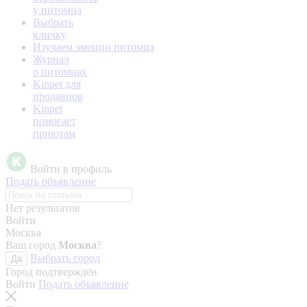
у питомца
Выбрать
кличку
Изучаем эмоции питомца
Журнал
о питомцах
Kinpet для
продавцов
Kinpet
помогает
приютам
Войти в профиль
Подать объявление
Нет результатов
Войти
Москва
Ваш город
Москва
?
Выбрать город
Да
Город подтверждён
Войти
Подать объявление