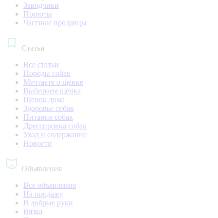
Заводчики
Приюты
Частные продавцы
Статьи
Все статьи
Породы собак
Мечтаете о щенке
Выбираем щенка
Щенок дома
Здоровье собак
Питание собак
Дрессировка собак
Уход и содержание
Новости
Объявления
Все объявления
На продажу
В добрые руки
Вязка