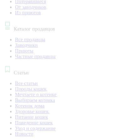
Потерявшиеся
От заводчиков
Из приютов
Каталог продавцов
Все продавцы
Заводчики
Приюты
Частные продавцы
Статьи
Все статьи
Породы кошек
Мечтаете о котенке
Выбираем котенка
Котенок дома
Здоровье кошек
Питание кошек
Поведение кошек
Уход и содержание
Новости