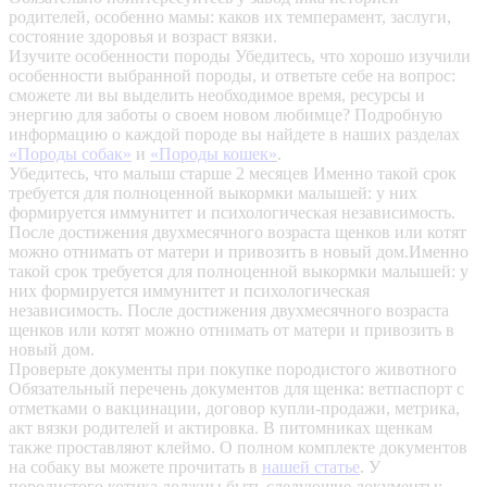
родителей, особенно мамы: каков их темперамент, заслуги,
состояние здоровья и возраст вязки.
Изучите особенности породы
Убедитесь, что хорошо изучили
особенности выбранной породы, и ответьте себе на вопрос:
сможете ли вы выделить необходимое время, ресурсы и
энергию для заботы о своем новом любимце? Подробную
информацию о каждой породе вы найдете в наших разделах
«Породы собак»
и
«Породы кошек»
.
Убедитесь, что малыш старше 2 месяцев
Именно такой срок
требуется для полноценной выкормки малышей: у них
формируется иммунитет и психологическая независимость.
После достижения двухмесячного возраста щенков или котят
можно отнимать от матери и привозить в новый дом.Именно
такой срок требуется для полноценной выкормки малышей: у
них формируется иммунитет и психологическая
независимость. После достижения двухмесячного возраста
щенков или котят можно отнимать от матери и привозить в
новый дом.
Проверьте документы при покупке породистого животного
Обязательный перечень документов для щенка: ветпаспорт с
отметками о вакцинации, договор купли-продажи, метрика,
акт вязки родителей и актировка. В питомниках щенкам
также проставляют клеймо. О полном комплекте документов
на собаку вы можете прочитать в
нашей статье
.
У
породистого котика должны быть следующие документы: