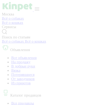
Москва
Всё о собаках
Всё о кошках
Сервисы
Поиск по статьям
Всё о собаках
Всё о кошках
Объявления
Все объявления
На продажу
В добрые руки
Вязка
Потерявшиеся
От заводчиков
Из приютов
Каталог продавцов
Все продавцы