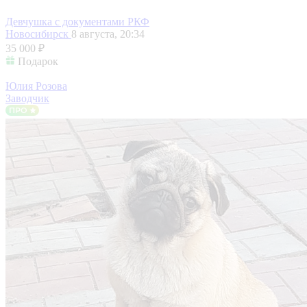
Девчушка с документами РКФ
Новосибирск
8 августа, 20:34
35 000 ₽
Подарок
Юлия Розова
Заводчик