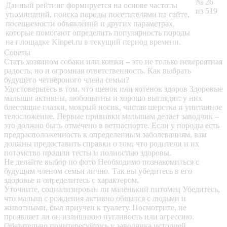
№ 26
Данный рейтинг формируется на основе частоты
из 519
упоминаний, поиска породы посетителями на сайте,
посещаемости объявлений и других параметрах,
которые помогают определить популярность породы
на площадке Kinpet.ru в текущий период времени.
Советы
Стать хозяином собаки или кошки – это не только невероятная
радость, но и огромная ответственность. Как выбрать
будущего четвероного члена семьи?
Удостоверьтесь в том, что щенок или котенок здоров
Здоровые
малыши активны, любопытны и хорошо выглядят: у них
блестящие глазки, мокрый носик, чистая шерстка и упитанное
телосложение. Первые прививки малышам делает заводчик –
это должно быть отмечено в ветпаспорте. Если у породы есть
предрасположенность к определенным заболеваниям, вам
должны предоставить справки о том, что родители и их
потомство прошли тесты и полностью здоровы.
Не делайте выбор по фото
Необходимо познакомиться с
будущим членом семьи лично. Так вы убедитесь в его
здоровье и определитесь с характером.
Уточните, социализирован ли маленький питомец
Убедитесь,
что малыш с рождения активно общался с людьми и
животными, был приучен к туалету. Посмотрите, не
проявляет ли он излишнюю пугливость или агрессию.
Обязательно поинтересуйтесь у заводчика историей