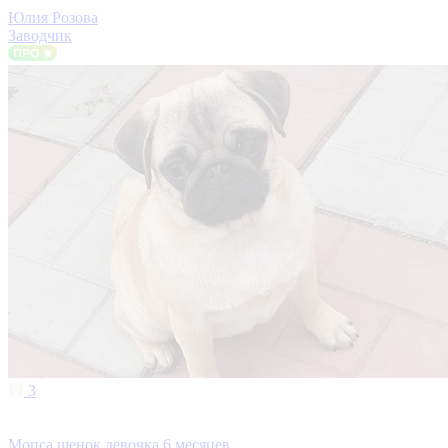
Юлия Розова
Заводчик
3
Мопса щенок девочка 6 месяцев