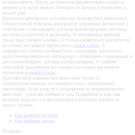
независимость. После достижения двухмесячного возраста
щенков или котят можно отнимать от матери и привозить в
новый дом.
Проверьте документы при покупке породистого животного
Обязательный перечень документов для щенка: ветпаспорт с
отметками о вакцинации, договор купли-продажи, метрика,
акт вязки родителей и актировка. В питомниках щенкам
также проставляют клеймо. О полном комплекте документов
на собаку вы можете прочитать в
нашей статье
.
У
породистого котика должны быть следующие документы:
родословная (метрика), ветпаспорт с отметками о прививках и
дегельминтизации, договор купли-продажи. О полном
комплекте документов на породистую кошку вы можете
прочитать в
нашей статье
.
Приобретайте породистых животных только в
специализированных питомниках или у проверенных
заводчиков. Если у вас есть подозрения на мошеннические
действия – сразу же сообщите нам.
Подробнее о том, как
выбрать здорового и чистокровного питомца, читайте в
наших статьях:
Как выбрать котенка
Как выбрать щенка
Подарки