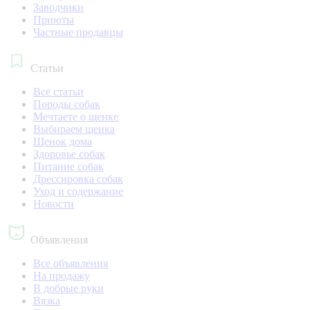
Заводчики
Приюты
Частные продавцы
Статьи
Все статьи
Породы собак
Мечтаете о щенке
Выбираем щенка
Щенок дома
Здоровье собак
Питание собак
Дрессировка собак
Уход и содержание
Новости
Объявления
Все объявления
На продажу
В добрые руки
Вязка