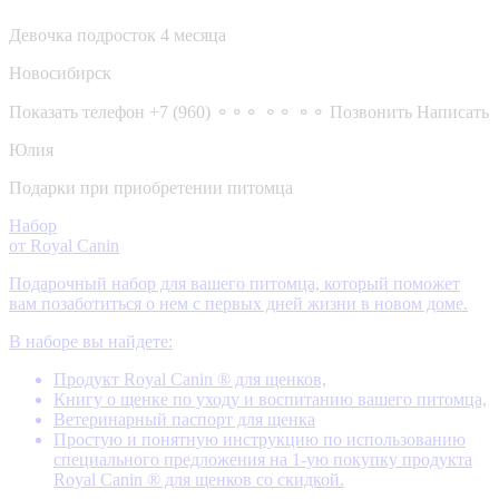
Девочка подросток 4 месяца
Новосибирск
Показать телефон
+7 (960) ⚬⚬⚬ ⚬⚬ ⚬⚬
Позвонить
Написать
Юлия
Подарки при приобретении питомца
Набор
от Royal Canin
Подарочный набор для вашего питомца, который поможет
вам позаботиться о нем с первых дней жизни в новом доме.
В наборе вы найдете:
Продукт Royal Canin ® для щенков,
Книгу о щенке по уходу и воспитанию вашего питомца,
Ветеринарный паспорт для щенка
Простую и понятную инструкцию по использованию
специального предложения на 1-ую покупку продукта
Royal Canin ® для щенков со скидкой.