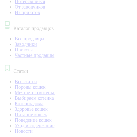
Потерявшиеся
От заводчиков
Из приютов
Каталог продавцов
Все продавцы
Заводчики
Приюты
Частные продавцы
Статьи
Все статьи
Породы кошек
Мечтаете о котенке
Выбираем котенка
Котенок дома
Здоровье кошек
Питание кошек
Поведение кошек
Уход и содержание
Новости