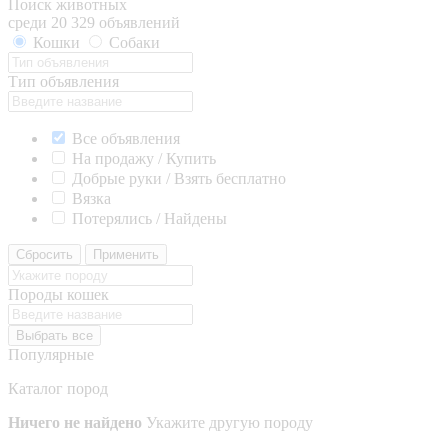
Поиск животных
среди 20 329 объявлений
Кошки
Собаки
Тип объявления
Все объявления
На продажу / Купить
Добрые руки / Взять бесплатно
Вязка
Потерялись / Найдены
Сбросить
Применить
Породы кошек
Выбрать все
Популярные
Каталог пород
Ничего не найдено
Укажите другую породу