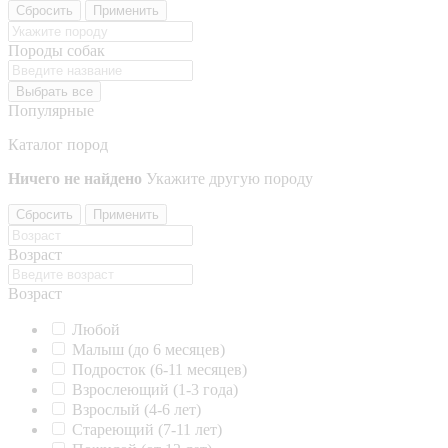
Сбросить
Применить
Породы собак
Выбрать все
Популярные
Каталог пород
Ничего не найдено
Укажите другую породу
Сбросить
Применить
Возраст
Возраст
Любой
Малыш (до 6 месяцев)
Подросток (6-11 месяцев)
Взрослеющий (1-3 года)
Взрослый (4-6 лет)
Стареющий (7-11 лет)