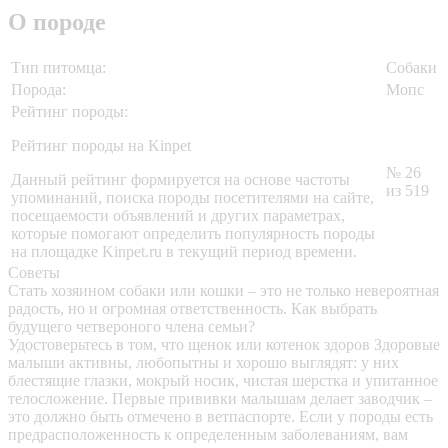
О породе
Тип питомца:
Собаки
Порода:
Мопс
Рейтинг породы:
Рейтинг породы на Kinpet
№ 26
Данный рейтинг формируется на основе частоты
из 519
упоминаний, поиска породы посетителями на сайте,
посещаемости объявлений и других параметрах,
которые помогают определить популярность породы
на площадке Kinpet.ru в текущий период времени.
Советы
Стать хозяином собаки или кошки – это не только невероятная
радость, но и огромная ответственность. Как выбрать
будущего четвероного члена семьи?
Удостоверьтесь в том, что щенок или котенок здоров
Здоровые
малыши активны, любопытны и хорошо выглядят: у них
блестящие глазки, мокрый носик, чистая шерстка и упитанное
телосложение. Первые прививки малышам делает заводчик –
это должно быть отмечено в ветпаспорте. Если у породы есть
предрасположенность к определенным заболеваниям, вам