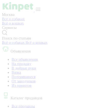
Москва
Всё о собаках
Всё о кошках
Сервисы
Поиск по статьям
Всё о собаках
Всё о кошках
Объявления
Все объявления
На продажу
В добрые руки
Вязка
Потерявшиеся
От заводчиков
Из приютов
Каталог продавцов
Все продавцы