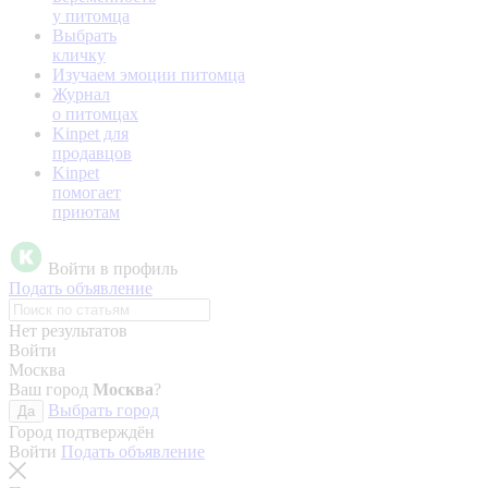
у питомца
Выбрать
кличку
Изучаем эмоции питомца
Журнал
о питомцах
Kinpet для
продавцов
Kinpet
помогает
приютам
Войти в профиль
Подать объявление
Нет результатов
Войти
Москва
Ваш город
Москва
?
Выбрать город
Да
Город подтверждён
Войти
Подать объявление