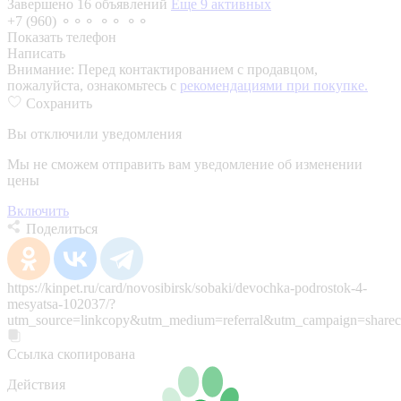
Завершено 16 объявлений
Еще 9 активных
+7 (960) ⚬⚬⚬ ⚬⚬ ⚬⚬
Показать телефон
Написать
Внимание:
Перед контактированием с продавцом,
пожалуйста, ознакомьтесь с
рекомендациями при покупке.
Сохранить
Вы отключили уведомления
Мы не сможем отправить вам уведомление об изменении
цены
Включить
Поделиться
https://kinpet.ru/card/novosibirsk/sobaki/devochka-podrostok-4-
mesyatsa-102037/?
utm_source=linkcopy&utm_medium=referral&utm_campaign=sharec
Ссылка скопирована
Действия