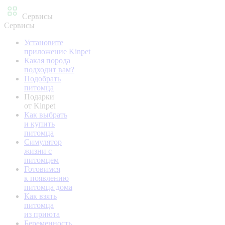
Сервисы
Сервисы
Установите
приложение Kinpet
Какая порода
подходит вам?
Подобрать
питомца
Подарки
от Kinpet
Как выбрать
и купить
питомца
Симулятор
жизни с
питомцем
Готовимся
к появлению
питомца дома
Как взять
питомца
из приюта
Беременность