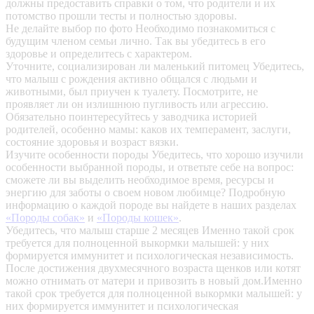
должны предоставить справки о том, что родители и их
потомство прошли тесты и полностью здоровы.
Не делайте выбор по фото
Необходимо познакомиться с
будущим членом семьи лично. Так вы убедитесь в его
здоровье и определитесь с характером.
Уточните, социализирован ли маленький питомец
Убедитесь,
что малыш с рождения активно общался с людьми и
животными, был приучен к туалету. Посмотрите, не
проявляет ли он излишнюю пугливость или агрессию.
Обязательно поинтересуйтесь у заводчика историей
родителей, особенно мамы: каков их темперамент, заслуги,
состояние здоровья и возраст вязки.
Изучите особенности породы
Убедитесь, что хорошо изучили
особенности выбранной породы, и ответьте себе на вопрос:
сможете ли вы выделить необходимое время, ресурсы и
энергию для заботы о своем новом любимце? Подробную
информацию о каждой породе вы найдете в наших разделах
«Породы собак»
и
«Породы кошек»
.
Убедитесь, что малыш старше 2 месяцев
Именно такой срок
требуется для полноценной выкормки малышей: у них
формируется иммунитет и психологическая независимость.
После достижения двухмесячного возраста щенков или котят
можно отнимать от матери и привозить в новый дом.Именно
такой срок требуется для полноценной выкормки малышей: у
них формируется иммунитет и психологическая