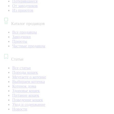
Потерявшиеся
От заводчиков
Из приютов
Каталог продавцов
Все продавцы
Заводчики
Приюты
Частные продавцы
Статьи
Все статьи
Породы кошек
Мечтаете о котенке
Выбираем котенка
Котенок дома
Здоровье кошек
Питание кошек
Поведение кошек
Уход и содержание
Новости