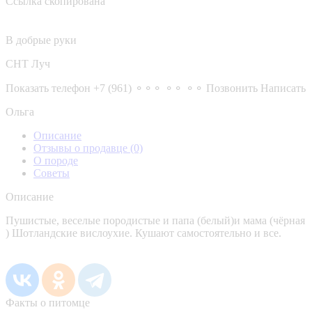
Ссылка скопирована
В добрые руки
СНТ Луч
Показать телефон
+7 (961) ⚬⚬⚬ ⚬⚬ ⚬⚬
Позвонить
Написать
Ольга
Описание
Отзывы о продавце
(0)
О породе
Советы
Описание
Пушистые, веселые породистые и папа (белый)и мама (чёрная
) Шотландские вислоухие. Кушают самостоятельно и все.
Факты о питомце