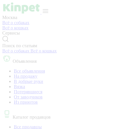
Москва
Всё о собаках
Всё о кошках
Сервисы
Поиск по статьям
Всё о собаках
Всё о кошках
Объявления
Все объявления
На продажу
В добрые руки
Вязка
Потерявшиеся
От заводчиков
Из приютов
Каталог продавцов
Все продавцы