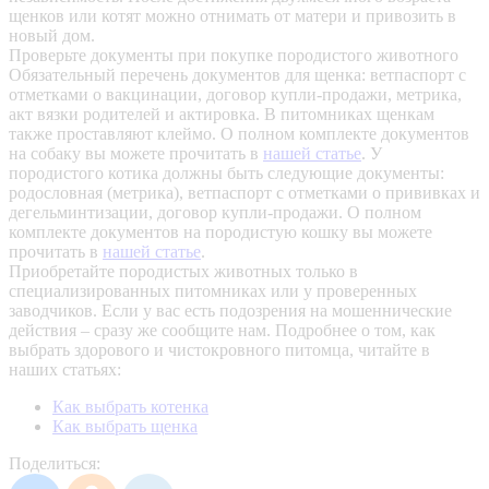
щенков или котят можно отнимать от матери и привозить в
новый дом.
Проверьте документы при покупке породистого животного
Обязательный перечень документов для щенка: ветпаспорт с
отметками о вакцинации, договор купли-продажи, метрика,
акт вязки родителей и актировка. В питомниках щенкам
также проставляют клеймо. О полном комплекте документов
на собаку вы можете прочитать в
нашей статье
.
У
породистого котика должны быть следующие документы:
родословная (метрика), ветпаспорт с отметками о прививках и
дегельминтизации, договор купли-продажи. О полном
комплекте документов на породистую кошку вы можете
прочитать в
нашей статье
.
Приобретайте породистых животных только в
специализированных питомниках или у проверенных
заводчиков. Если у вас есть подозрения на мошеннические
действия – сразу же сообщите нам.
Подробнее о том, как
выбрать здорового и чистокровного питомца, читайте в
наших статьях:
Как выбрать котенка
Как выбрать щенка
Поделиться: