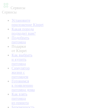
Сервисы
Сервисы
Установите
приложение Kinpet
Какая порода
подходит вам?
Подобрать
питомца
Подарки
от Kinpet
Как выбрать
и купить
питомца
Симулятор
жизни с
питомцем
Готовимся
к появлению
питомца дома
Как взять
питомца
из приюта
Беременность