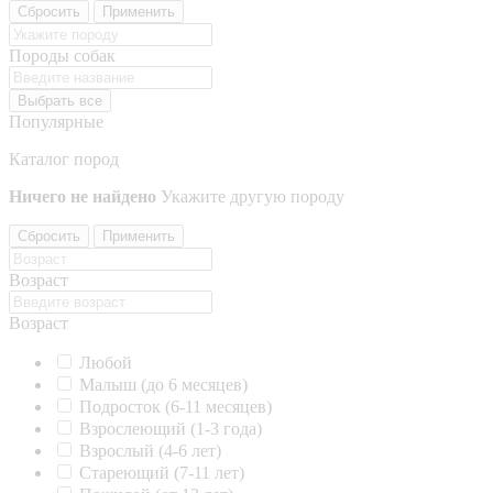
Сбросить
Применить
Породы собак
Выбрать все
Популярные
Каталог пород
Ничего не найдено
Укажите другую породу
Сбросить
Применить
Возраст
Возраст
Любой
Малыш (до 6 месяцев)
Подросток (6-11 месяцев)
Взрослеющий (1-3 года)
Взрослый (4-6 лет)
Стареющий (7-11 лет)