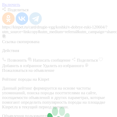
Включить
Поделиться
https://kinpet.ru/card/drugie-vgg/koshki/v-dobrye-ruki-120604/?
utm_source=linkcopy&utm_medium=referral&utm_campaign=sharec
Ссылка скопирована
Действия
Позвонить
Написать сообщение
Поделиться
Добавить в избранное
Удалить из избранного
Пожаловаться на объявление
Рейтинг породы на Kinpet
Данный рейтинг формируется на основе частоты
упоминаний, поиска породы посетителями на сайте,
посещаемости объявлений и других параметрах, которые
помогают определить популярность породы на площадке
Kinpet.ru в текущий период времени.
Объявления пользователя