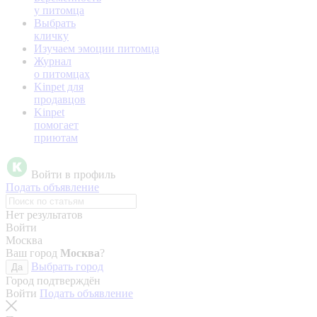
у питомца
Выбрать
кличку
Изучаем эмоции питомца
Журнал
о питомцах
Kinpet для
продавцов
Kinpet
помогает
приютам
Войти в профиль
Подать объявление
Нет результатов
Войти
Москва
Ваш город
Москва
?
Выбрать город
Да
Город подтверждён
Войти
Подать объявление