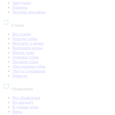
Заводчики
Приюты
Частные продавцы
Статьи
Все статьи
Породы собак
Мечтаете о щенке
Выбираем щенка
Щенок дома
Здоровье собак
Питание собак
Дрессировка собак
Уход и содержание
Новости
Объявления
Все объявления
На продажу
В добрые руки
Вязка