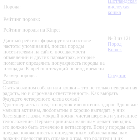
Шотландская
Порода:
вислоухая
кошка
Рейтинг породы:
Рейтинг породы на Kinpet
№ 3 из 121
Данный рейтинг формируется на основе
Пород
частоты упоминаний, поиска породы
Кошек
посетителями на сайте, посещаемости
объявлений и других параметрах, которые
помогают определить популярность породы на
площадке Kinpet.ru в текущий период времени.
Размер породы:
Средние
Советы
Стать хозяином собаки или кошки – это не только невероятная
радость, но и огромная ответственность. Как выбрать
будущего четвероного члена семьи?
Удостоверьтесь в том, что щенок или котенок здоров
Здоровые
малыши активны, любопытны и хорошо выглядят: у них
блестящие глазки, мокрый носик, чистая шерстка и упитанное
телосложение. Первые прививки малышам делает заводчик –
это должно быть отмечено в ветпаспорте. Если у породы есть
предрасположенность к определенным заболеваниям, вам
должны предоставить справки о том, что родители и их