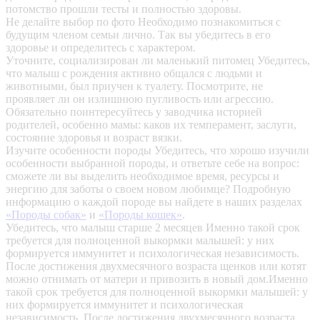
потомство прошли тесты и полностью здоровы.
Не делайте выбор по фото
Необходимо познакомиться с
будущим членом семьи лично. Так вы убедитесь в его
здоровье и определитесь с характером.
Уточните, социализирован ли маленький питомец
Убедитесь,
что малыш с рождения активно общался с людьми и
животными, был приучен к туалету. Посмотрите, не
проявляет ли он излишнюю пугливость или агрессию.
Обязательно поинтересуйтесь у заводчика историей
родителей, особенно мамы: каков их темперамент, заслуги,
состояние здоровья и возраст вязки.
Изучите особенности породы
Убедитесь, что хорошо изучили
особенности выбранной породы, и ответьте себе на вопрос:
сможете ли вы выделить необходимое время, ресурсы и
энергию для заботы о своем новом любимце? Подробную
информацию о каждой породе вы найдете в наших разделах
«Породы собак»
и
«Породы кошек»
.
Убедитесь, что малыш старше 2 месяцев
Именно такой срок
требуется для полноценной выкормки малышей: у них
формируется иммунитет и психологическая независимость.
После достижения двухмесячного возраста щенков или котят
можно отнимать от матери и привозить в новый дом.Именно
такой срок требуется для полноценной выкормки малышей: у
них формируется иммунитет и психологическая
независимость. После достижения двухмесячного возраста