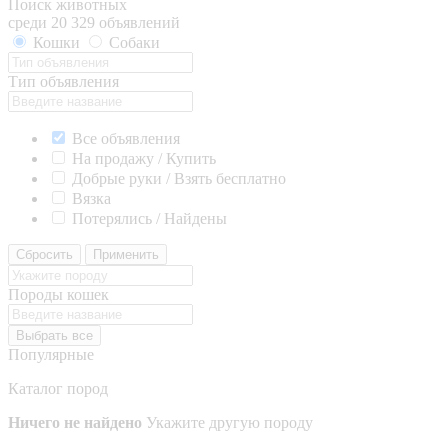
Поиск животных
среди 20 329 объявлений
Кошки
Собаки
Тип объявления
Все объявления
На продажу / Купить
Добрые руки / Взять бесплатно
Вязка
Потерялись / Найдены
Сбросить
Применить
Породы кошек
Выбрать все
Популярные
Каталог пород
Ничего не найдено
Укажите другую породу