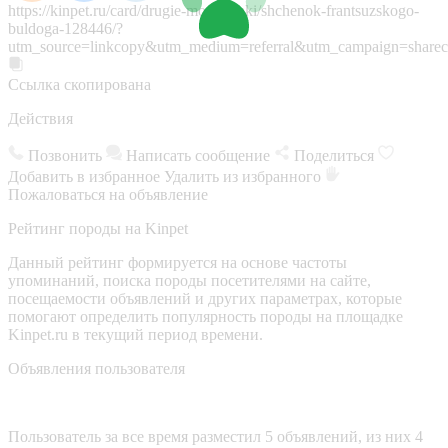
https://kinpet.ru/card/drugie-mos/sobaki/shchenok-frantsuzskogo-
buldoga-128446/?
utm_source=linkcopy&utm_medium=referral&utm_campaign=sharec
Ссылка скопирована
Действия
Позвонить
Написать сообщение
Поделиться
Добавить в избранное
Удалить из избранного
Пожаловаться на объявление
Рейтинг породы на Kinpet
Данный рейтинг формируется на основе частоты
упоминаний, поиска породы посетителями на сайте,
посещаемости объявлений и других параметрах, которые
помогают определить популярность породы на площадке
Kinpet.ru в текущий период времени.
Объявления пользователя
Пользователь за все время разместил 5 объявлений, из них 4