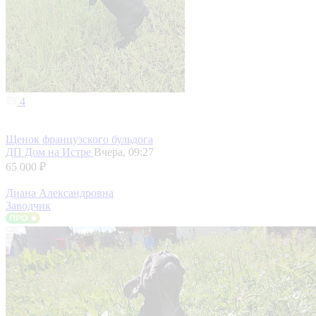
4
Щенок французского бульдога
ДП Дом на Истре
Вчера, 09:27
65 000 ₽
Диана Александровна
Заводчик