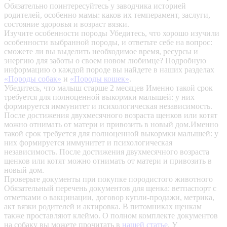
Обязательно поинтересуйтесь у заводчика историей
родителей, особенно мамы: каков их темперамент, заслуги,
состояние здоровья и возраст вязки.
Изучите особенности породы
Убедитесь, что хорошо изучили
особенности выбранной породы, и ответьте себе на вопрос:
сможете ли вы выделить необходимое время, ресурсы и
энергию для заботы о своем новом любимце? Подробную
информацию о каждой породе вы найдете в наших разделах
«Породы собак»
и
«Породы кошек»
.
Убедитесь, что малыш старше 2 месяцев
Именно такой срок
требуется для полноценной выкормки малышей: у них
формируется иммунитет и психологическая независимость.
После достижения двухмесячного возраста щенков или котят
можно отнимать от матери и привозить в новый дом.Именно
такой срок требуется для полноценной выкормки малышей: у
них формируется иммунитет и психологическая
независимость. После достижения двухмесячного возраста
щенков или котят можно отнимать от матери и привозить в
новый дом.
Проверьте документы при покупке породистого животного
Обязательный перечень документов для щенка: ветпаспорт с
отметками о вакцинации, договор купли-продажи, метрика,
акт вязки родителей и актировка. В питомниках щенкам
также проставляют клеймо. О полном комплекте документов
на собаку вы можете прочитать в
нашей статье
.
У