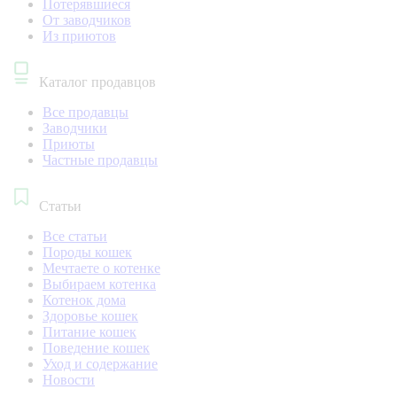
Потерявшиеся
От заводчиков
Из приютов
Каталог продавцов
Все продавцы
Заводчики
Приюты
Частные продавцы
Статьи
Все статьи
Породы кошек
Мечтаете о котенке
Выбираем котенка
Котенок дома
Здоровье кошек
Питание кошек
Поведение кошек
Уход и содержание
Новости