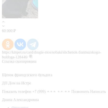
60 000 ₽
https://kinpet.ru/card/drugie-mos/sobaki/shchenok-frantsuzskogo-
buldoga-128446/
Ссылка скопирована
Щенок французского бульдога
ДП Дом на Истре
Показать телефон
+7 (999) ⚬⚬⚬ ⚬⚬ ⚬⚬
Позвонить
Написать
Диана Александровна
Описание