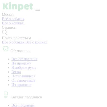
Москва
Всё о собаках
Всё о кошках
Сервисы
Поиск по статьям
Всё о собаках
Всё о кошках
Объявления
Все объявления
На продажу
В добрые руки
Вязка
Потерявшиеся
От заводчиков
Из приютов
Каталог продавцов
Все продавцы