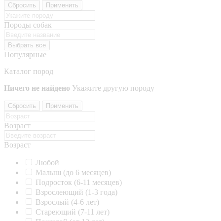
Сбросить
Применить
Породы собак
Выбрать все
Популярные
Каталог пород
Ничего не найдено
Укажите другую породу
Сбросить
Применить
Возраст
Возраст
Любой
Малыш (до 6 месяцев)
Подросток (6-11 месяцев)
Взрослеющий (1-3 года)
Взрослый (4-6 лет)
Стареющий (7-11 лет)