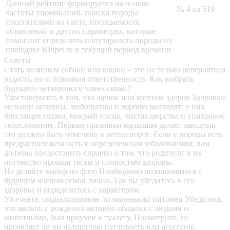
Данный рейтинг формируется на основе
№ 4 из 519
частоты упоминаний, поиска породы
посетителями на сайте, посещаемости
объявлений и других параметрах, которые
помогают определить популярность породы на
площадке Kinpet.ru в текущий период времени.
Советы
Стать хозяином собаки или кошки – это не только невероятная
радость, но и огромная ответственность. Как выбрать
будущего четвероного члена семьи?
Удостоверьтесь в том, что щенок или котенок здоров
Здоровые
малыши активны, любопытны и хорошо выглядят: у них
блестящие глазки, мокрый носик, чистая шерстка и упитанное
телосложение. Первые прививки малышам делает заводчик –
это должно быть отмечено в ветпаспорте. Если у породы есть
предрасположенность к определенным заболеваниям, вам
должны предоставить справки о том, что родители и их
потомство прошли тесты и полностью здоровы.
Не делайте выбор по фото
Необходимо познакомиться с
будущим членом семьи лично. Так вы убедитесь в его
здоровье и определитесь с характером.
Уточните, социализирован ли маленький питомец
Убедитесь,
что малыш с рождения активно общался с людьми и
животными, был приучен к туалету. Посмотрите, не
проявляет ли он излишнюю пугливость или агрессию.