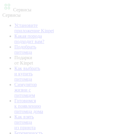
Сервисы
Сервисы
Установите
приложение Kinpet
Какая порода
подходит вам?
Подобрать
питомца
Подарки
от Kinpet
Как выбрать
и купить
питомца
Симулятор
жизни с
питомцем
Готовимся
к появлению
питомца дома
Как взять
питомца
из приюта
Беременность