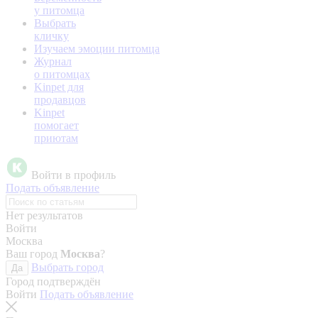
у питомца
Выбрать
кличку
Изучаем эмоции питомца
Журнал
о питомцах
Kinpet для
продавцов
Kinpet
помогает
приютам
Войти в профиль
Подать объявление
Нет результатов
Войти
Москва
Ваш город
Москва
?
Выбрать город
Да
Город подтверждён
Войти
Подать объявление