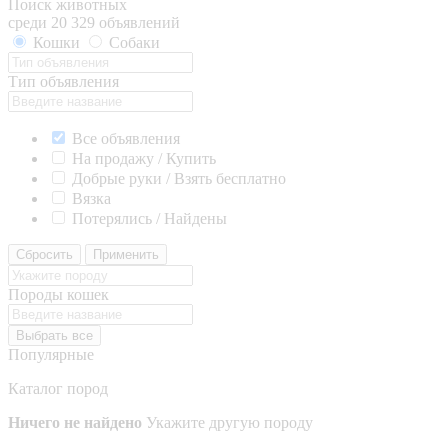
Поиск животных
среди 20 329 объявлений
Кошки
Собаки
Тип объявления
Все объявления
На продажу / Купить
Добрые руки / Взять бесплатно
Вязка
Потерялись / Найдены
Сбросить
Применить
Породы кошек
Выбрать все
Популярные
Каталог пород
Ничего не найдено
Укажите другую породу