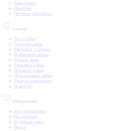
Заводчики
Приюты
Частные продавцы
Статьи
Все статьи
Породы собак
Мечтаете о щенке
Выбираем щенка
Щенок дома
Здоровье собак
Питание собак
Дрессировка собак
Уход и содержание
Новости
Объявления
Все объявления
На продажу
В добрые руки
Вязка