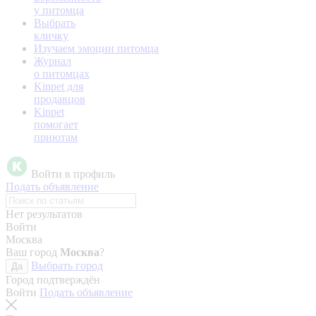
у питомца
Выбрать
кличку
Изучаем эмоции питомца
Журнал
о питомцах
Kinpet для
продавцов
Kinpet
помогает
приютам
Войти в профиль
Подать объявление
Нет результатов
Войти
Москва
Ваш город
Москва
?
Выбрать город
Да
Город подтверждён
Войти
Подать объявление