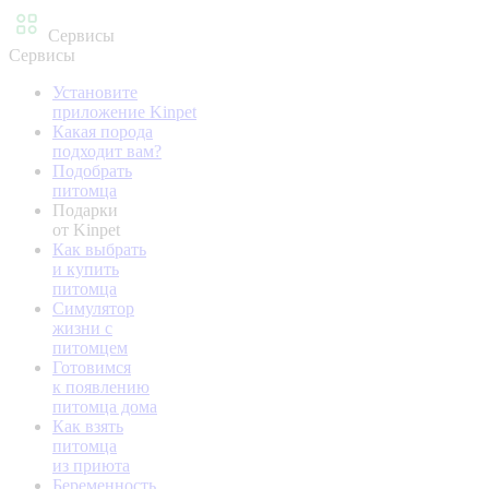
Сервисы
Сервисы
Установите
приложение Kinpet
Какая порода
подходит вам?
Подобрать
питомца
Подарки
от Kinpet
Как выбрать
и купить
питомца
Симулятор
жизни с
питомцем
Готовимся
к появлению
питомца дома
Как взять
питомца
из приюта
Беременность