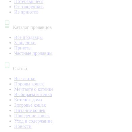
Потерявшиеся
От заводчиков
Из приютов
Каталог продавцов
Все продавцы
Заводчики
Приюты
Частные продавцы
Статьи
Все статьи
Породы кошек
Мечтаете о котенке
Выбираем котенка
Котенок дома
Здоровье кошек
Питание кошек
Поведение кошек
Уход и содержание
Новости