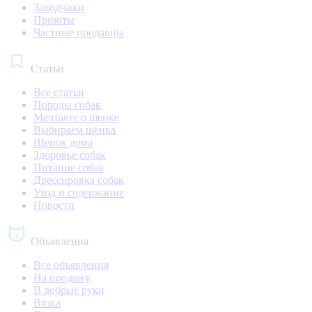
Заводчики
Приюты
Частные продавцы
Статьи
Все статьи
Породы собак
Мечтаете о щенке
Выбираем щенка
Щенок дома
Здоровье собак
Питание собак
Дрессировка собак
Уход и содержание
Новости
Объявления
Все объявления
На продажу
В добрые руки
Вязка