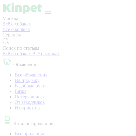
Москва
Всё о собаках
Всё о кошках
Сервисы
Поиск по статьям
Всё о собаках
Всё о кошках
Объявления
Все объявления
На продажу
В добрые руки
Вязка
Потерявшиеся
От заводчиков
Из приютов
Каталог продавцов
Все продавцы