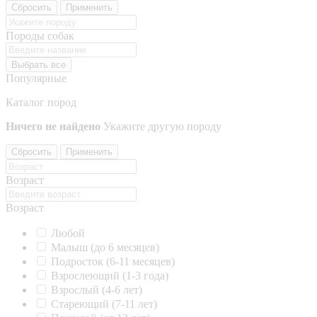
Сбросить
Применить
Породы собак
Выбрать все
Популярные
Каталог пород
Ничего не найдено
Укажите другую породу
Сбросить
Применить
Возраст
Возраст
Любой
Малыш (до 6 месяцев)
Подросток (6-11 месяцев)
Взрослеющий (1-3 года)
Взрослый (4-6 лет)
Стареющий (7-11 лет)