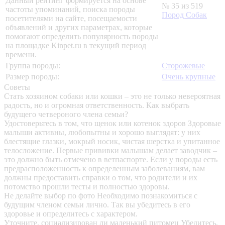
Данный рейтинг формируется на основе
№ 35 из 519
частоты упоминаний, поиска породы
Пород Собак
посетителями на сайте, посещаемости
объявлений и других параметрах, которые
помогают определить популярность породы
на площадке Kinpet.ru в текущий период
времени.
Группа породы:
Сторожевые
Размер породы:
Очень крупные
Советы
Стать хозяином собаки или кошки – это не только невероятная
радость, но и огромная ответственность. Как выбрать
будущего четвероного члена семьи?
Удостоверьтесь в том, что щенок или котенок здоров
Здоровые
малыши активны, любопытны и хорошо выглядят: у них
блестящие глазки, мокрый носик, чистая шерстка и упитанное
телосложение. Первые прививки малышам делает заводчик –
это должно быть отмечено в ветпаспорте. Если у породы есть
предрасположенность к определенным заболеваниям, вам
должны предоставить справки о том, что родители и их
потомство прошли тесты и полностью здоровы.
Не делайте выбор по фото
Необходимо познакомиться с
будущим членом семьи лично. Так вы убедитесь в его
здоровье и определитесь с характером.
Уточните, социализирован ли маленький питомец
Убедитесь,