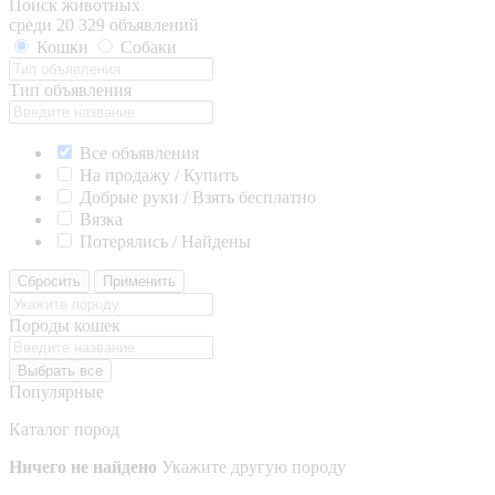
Поиск животных
среди 20 329 объявлений
Кошки
Собаки
Тип объявления
Все объявления
На продажу / Купить
Добрые руки / Взять бесплатно
Вязка
Потерялись / Найдены
Сбросить
Применить
Породы кошек
Выбрать все
Популярные
Каталог пород
Ничего не найдено
Укажите другую породу