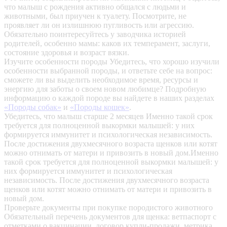
что малыш с рождения активно общался с людьми и
животными, был приучен к туалету. Посмотрите, не
проявляет ли он излишнюю пугливость или агрессию.
Обязательно поинтересуйтесь у заводчика историей
родителей, особенно мамы: каков их темперамент, заслуги,
состояние здоровья и возраст вязки.
Изучите особенности породы
Убедитесь, что хорошо изучили
особенности выбранной породы, и ответьте себе на вопрос:
сможете ли вы выделить необходимое время, ресурсы и
энергию для заботы о своем новом любимце? Подробную
информацию о каждой породе вы найдете в наших разделах
«Породы собак»
и
«Породы кошек»
.
Убедитесь, что малыш старше 2 месяцев
Именно такой срок
требуется для полноценной выкормки малышей: у них
формируется иммунитет и психологическая независимость.
После достижения двухмесячного возраста щенков или котят
можно отнимать от матери и привозить в новый дом.Именно
такой срок требуется для полноценной выкормки малышей: у
них формируется иммунитет и психологическая
независимость. После достижения двухмесячного возраста
щенков или котят можно отнимать от матери и привозить в
новый дом.
Проверьте документы при покупке породистого животного
Обязательный перечень документов для щенка: ветпаспорт с
отметками о вакцинации, договор купли-продажи, метрика,