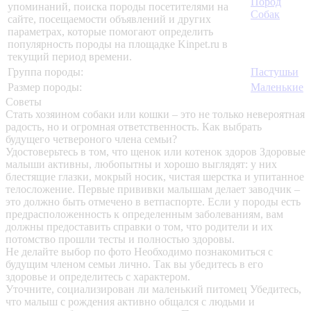
Пород
упоминаний, поиска породы посетителями на
Собак
сайте, посещаемости объявлений и других
параметрах, которые помогают определить
популярность породы на площадке Kinpet.ru в
текущий период времени.
Группа породы:
Пастушьи
Размер породы:
Маленькие
Советы
Стать хозяином собаки или кошки – это не только невероятная
радость, но и огромная ответственность. Как выбрать
будущего четвероного члена семьи?
Удостоверьтесь в том, что щенок или котенок здоров
Здоровые
малыши активны, любопытны и хорошо выглядят: у них
блестящие глазки, мокрый носик, чистая шерстка и упитанное
телосложение. Первые прививки малышам делает заводчик –
это должно быть отмечено в ветпаспорте. Если у породы есть
предрасположенность к определенным заболеваниям, вам
должны предоставить справки о том, что родители и их
потомство прошли тесты и полностью здоровы.
Не делайте выбор по фото
Необходимо познакомиться с
будущим членом семьи лично. Так вы убедитесь в его
здоровье и определитесь с характером.
Уточните, социализирован ли маленький питомец
Убедитесь,
что малыш с рождения активно общался с людьми и