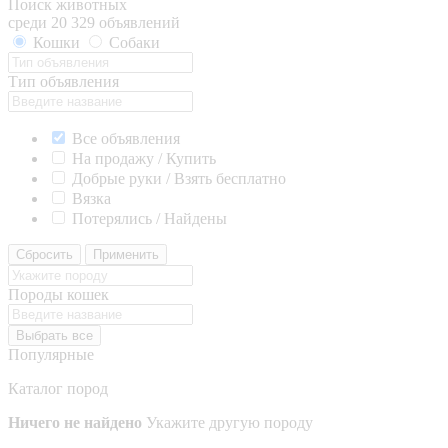
Поиск животных
среди 20 329 объявлений
Кошки
Собаки
Тип объявления
Все объявления
На продажу / Купить
Добрые руки / Взять бесплатно
Вязка
Потерялись / Найдены
Сбросить
Применить
Породы кошек
Выбрать все
Популярные
Каталог пород
Ничего не найдено
Укажите другую породу