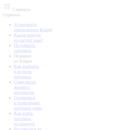
Сервисы
Сервисы
Установите
приложение Kinpet
Какая порода
подходит вам?
Подобрать
питомца
Подарки
от Kinpet
Как выбрать
и купить
питомца
Симулятор
жизни с
питомцем
Готовимся
к появлению
питомца дома
Как взять
питомца
из приюта
Беременность