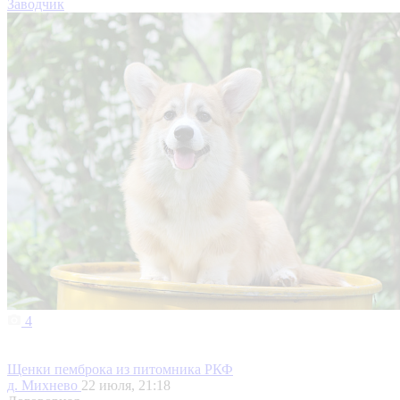
Заводчик
4
Щенки пемброка из питомника РКФ
д. Михнево
22 июля, 21:18