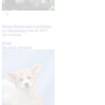
5
Щенок Вельш-корги пемброка
пгт Малаховка
9 июля, 09:27
Договорная
Юлия
Частный продавец