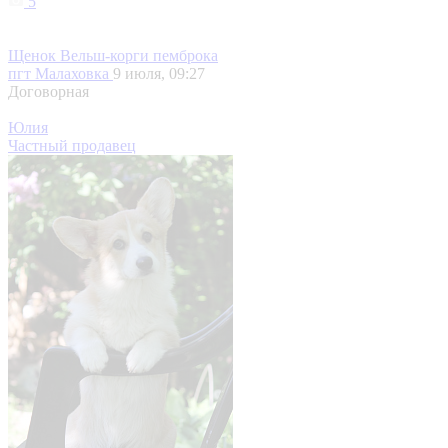
5
Щенок Вельш-корги пемброка
пгт Малаховка
9 июля, 09:27
Договорная
Юлия
Частный продавец