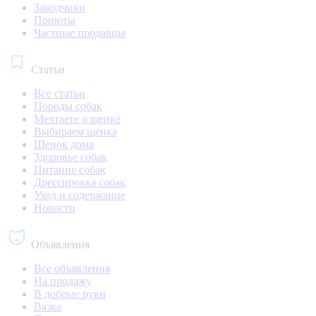
Заводчики
Приюты
Частные продавцы
Статьи
Все статьи
Породы собак
Мечтаете о щенке
Выбираем щенка
Щенок дома
Здоровье собак
Питание собак
Дрессировка собак
Уход и содержание
Новости
Объявления
Все объявления
На продажу
В добрые руки
Вязка