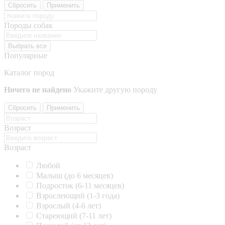
Сбросить
Применить
Породы собак
Выбрать все
Популярные
Каталог пород
Ничего не найдено
Укажите другую породу
Сбросить
Применить
Возраст
Возраст
Любой
Малыш (до 6 месяцев)
Подросток (6-11 месяцев)
Взрослеющий (1-3 года)
Взрослый (4-6 лет)
Стареющий (7-11 лет)