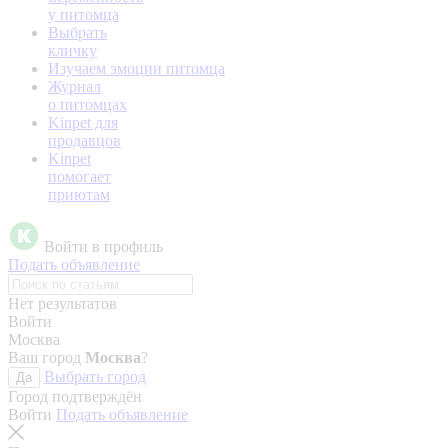
у питомца
Выбрать
кличку
Изучаем эмоции питомца
Журнал
о питомцах
Kinpet для
продавцов
Kinpet
помогает
приютам
Войти в профиль
Подать объявление
Нет результатов
Войти
Москва
Ваш город
Москва
?
Выбрать город
Да
Город подтверждён
Войти
Подать объявление