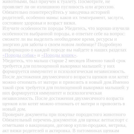
животными, был приучен к туалету. Посмотрите, не
проявляет ли он излишнюю пугливость или агрессию.
Обязательно поинтересуйтесь у заводчика историей
родителей, особенно мамы: каков их темперамент, заслуги,
состояние здоровья и возраст вязки.
Изучите особенности породы
Убедитесь, что хорошо изучили
особенности выбранной породы, и ответьте себе на вопрос:
сможете ли вы выделить необходимое время, ресурсы и
энергию для заботы о своем новом любимце? Подробную
информацию о каждой породе вы найдете в наших разделах
«Породы собак»
и
«Породы кошек»
.
Убедитесь, что малыш старше 2 месяцев
Именно такой срок
требуется для полноценной выкормки малышей: у них
формируется иммунитет и психологическая независимость.
После достижения двухмесячного возраста щенков или котят
можно отнимать от матери и привозить в новый дом.Именно
такой срок требуется для полноценной выкормки малышей: у
них формируется иммунитет и психологическая
независимость. После достижения двухмесячного возраста
щенков или котят можно отнимать от матери и привозить в
новый дом.
Проверьте документы при покупке породистого животного
Обязательный перечень документов для щенка: ветпаспорт с
отметками о вакцинации, договор купли-продажи, метрика,
акт вязки родителей и актировка. В питомниках щенкам