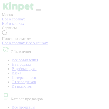
Москва
Всё о собаках
Всё о кошках
Сервисы
Поиск по статьям
Всё о собаках
Всё о кошках
Объявления
Все объявления
На продажу
В добрые руки
Вязка
Потерявшиеся
От заводчиков
Из приютов
Каталог продавцов
Все продавцы