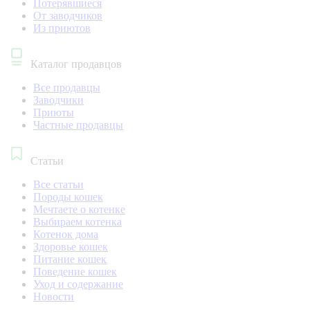
Потерявшиеся
От заводчиков
Из приютов
Каталог продавцов
Все продавцы
Заводчики
Приюты
Частные продавцы
Статьи
Все статьи
Породы кошек
Мечтаете о котенке
Выбираем котенка
Котенок дома
Здоровье кошек
Питание кошек
Поведение кошек
Уход и содержание
Новости