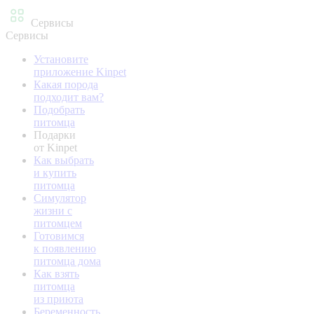
Сервисы
Сервисы
Установите
приложение Kinpet
Какая порода
подходит вам?
Подобрать
питомца
Подарки
от Kinpet
Как выбрать
и купить
питомца
Симулятор
жизни с
питомцем
Готовимся
к появлению
питомца дома
Как взять
питомца
из приюта
Беременность