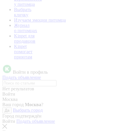
у питомца
Выбрать
кличку
Изучаем эмоции питомца
Журнал
о питомцах
Kinpet для
продавцов
Kinpet
помогает
приютам
Войти в профиль
Подать объявление
Нет результатов
Войти
Москва
Ваш город
Москва
?
Выбрать город
Да
Город подтверждён
Войти
Подать объявление