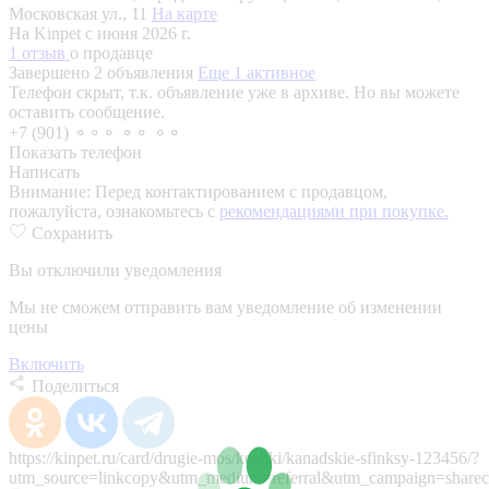
Московская ул., 11
На карте
На Kinpet c июня 2026 г.
1 отзыв
о продавце
Завершено 2 объявления
Еще 1 активное
Телефон скрыт, т.к. объявление уже в архиве. Но вы можете
оставить сообщение.
+7 (901) ⚬⚬⚬ ⚬⚬ ⚬⚬
Показать телефон
Написать
Внимание:
Перед контактированием с продавцом,
пожалуйста, ознакомьтесь с
рекомендациями при покупке.
Сохранить
Вы отключили уведомления
Мы не сможем отправить вам уведомление об изменении
цены
Включить
Поделиться
https://kinpet.ru/card/drugie-mos/koshki/kanadskie-sfinksy-123456/?
utm_source=linkcopy&utm_medium=referral&utm_campaign=sharec