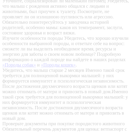
Уточните, социализирован ли маленький питомец
Убедитесь,
что малыш с рождения активно общался с людьми и
животными, был приучен к туалету. Посмотрите, не
проявляет ли он излишнюю пугливость или агрессию.
Обязательно поинтересуйтесь у заводчика историей
родителей, особенно мамы: каков их темперамент, заслуги,
состояние здоровья и возраст вязки.
Изучите особенности породы
Убедитесь, что хорошо изучили
особенности выбранной породы, и ответьте себе на вопрос:
сможете ли вы выделить необходимое время, ресурсы и
энергию для заботы о своем новом любимце? Подробную
информацию о каждой породе вы найдете в наших разделах
«Породы собак»
и
«Породы кошек»
.
Убедитесь, что малыш старше 2 месяцев
Именно такой срок
требуется для полноценной выкормки малышей: у них
формируется иммунитет и психологическая независимость.
После достижения двухмесячного возраста щенков или котят
можно отнимать от матери и привозить в новый дом.Именно
такой срок требуется для полноценной выкормки малышей: у
них формируется иммунитет и психологическая
независимость. После достижения двухмесячного возраста
щенков или котят можно отнимать от матери и привозить в
новый дом.
Проверьте документы при покупке породистого животного
Обязательный перечень документов для щенка: ветпаспорт с