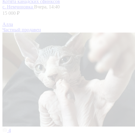
Котята канадских сфинксов
с. Немчиновка
Вчера, 14:40
15 000 ₽
Алла
Частный продавец
4