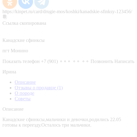
https://kinpet.ru/card/drugie-mos/koshki/kanadskie-sfinksy-123456/
Ссылка скопирована
Канадские сфинксы
пгт Монино
Показать телефон
+7 (901) ⚬⚬⚬ ⚬⚬ ⚬⚬
Позвонить
Написать
Ирина
Описание
Отзывы о продавце
(1)
О породе
Советы
Описание
Канадские сфинксы,мальчики и девочки,родились 22.05
готовы к переезду.Осталось три мальчики.