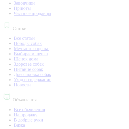
Заводчики
Приюты
Частные продавцы
Статьи
Все статьи
Породы собак
Мечтаете о щенке
Выбираем щенка
Щенок дома
Здоровье собак
Питание собак
Дрессировка собак
Уход и содержание
Новости
Объявления
Все объявления
На продажу
В добрые руки
Вязка