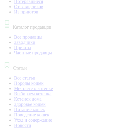
Потерявшиеся
От заводчиков
Из приютов
Каталог продавцов
Все продавцы
Заводчики
Приюты
Частные продавцы
Статьи
Все статьи
Породы кошек
Мечтаете о котенке
Выбираем котенка
Котенок дома
Здоровье кошек
Питание кошек
Поведение кошек
Уход и содержание
Новости