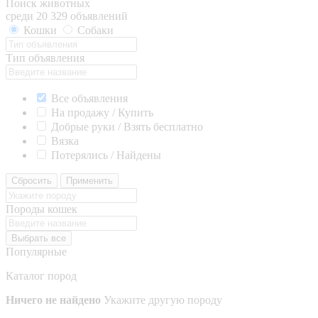
Поиск животных
среди 20 329 объявлений
Кошки
Собаки
Тип объявления
Все объявления
На продажу / Купить
Добрые руки / Взять бесплатно
Вязка
Потерялись / Найдены
Сбросить
Применить
Породы кошек
Выбрать все
Популярные
Каталог пород
Ничего не найдено
Укажите другую породу