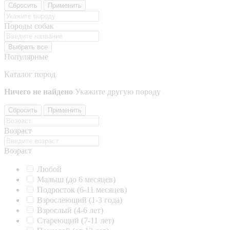
Сбросить
Применить
Породы собак
Выбрать все
Популярные
Каталог пород
Ничего не найдено
Укажите другую породу
Сбросить
Применить
Возраст
Возраст
Любой
Малыш (до 6 месяцев)
Подросток (6-11 месяцев)
Взрослеющий (1-3 года)
Взрослый (4-6 лет)
Стареющий (7-11 лет)