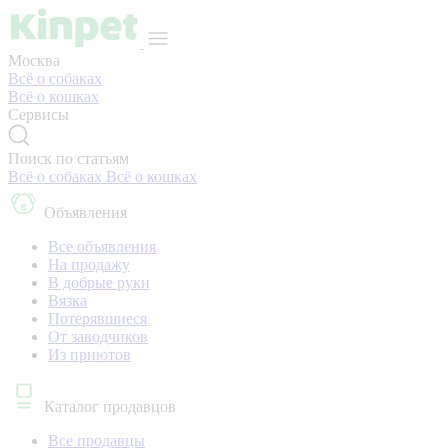
Москва
Всё о собаках
Всё о кошках
Сервисы
Поиск по статьям
Всё о собаках
Всё о кошках
Объявления
Все объявления
На продажу
В добрые руки
Вязка
Потерявшиеся
От заводчиков
Из приютов
Каталог продавцов
Все продавцы