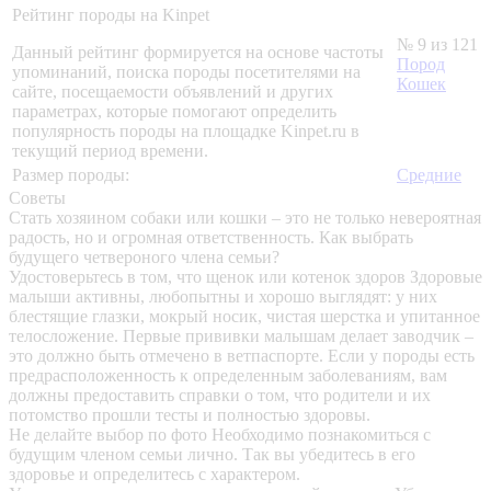
Рейтинг породы на Kinpet
№ 9 из 121
Данный рейтинг формируется на основе частоты
Пород
упоминаний, поиска породы посетителями на
Кошек
сайте, посещаемости объявлений и других
параметрах, которые помогают определить
популярность породы на площадке Kinpet.ru в
текущий период времени.
Размер породы:
Средние
Советы
Стать хозяином собаки или кошки – это не только невероятная
радость, но и огромная ответственность. Как выбрать
будущего четвероного члена семьи?
Удостоверьтесь в том, что щенок или котенок здоров
Здоровые
малыши активны, любопытны и хорошо выглядят: у них
блестящие глазки, мокрый носик, чистая шерстка и упитанное
телосложение. Первые прививки малышам делает заводчик –
это должно быть отмечено в ветпаспорте. Если у породы есть
предрасположенность к определенным заболеваниям, вам
должны предоставить справки о том, что родители и их
потомство прошли тесты и полностью здоровы.
Не делайте выбор по фото
Необходимо познакомиться с
будущим членом семьи лично. Так вы убедитесь в его
здоровье и определитесь с характером.