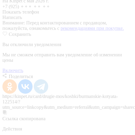
На Kinpet c мая 2026 г.
+7 (925) ⚬⚬⚬ ⚬⚬ ⚬⚬
Показать телефон
Написать
Внимание:
Перед контактированием с продавцом,
пожалуйста, ознакомьтесь с
рекомендациями при покупке.
Сохранить
Вы отключили уведомления
Мы не сможем отправить вам уведомление об изменении
цены
Включить
Поделиться
https://kinpet.ru/card/drugie-mos/koshki/burmanskie-kotyata-
122514/?
utm_source=linkcopy&utm_medium=referral&utm_campaign=sharec
Ссылка скопирована
Действия