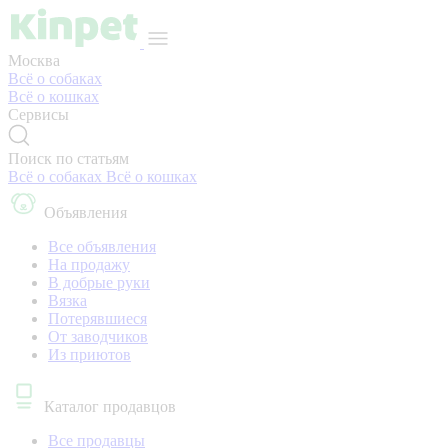
Москва
Всё о собаках
Всё о кошках
Сервисы
Поиск по статьям
Всё о собаках
Всё о кошках
Объявления
Все объявления
На продажу
В добрые руки
Вязка
Потерявшиеся
От заводчиков
Из приютов
Каталог продавцов
Все продавцы