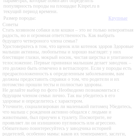
параметрах, которые помогают определить
популярность породы на площадке Kinpet.ru в
текущий период времени.
Размер породы:
Крупные
Советы
Стать хозяином собаки или кошки – это не только невероятная
радость, но и огромная ответственность. Как выбрать
будущего четвероного члена семьи?
Удостоверьтесь в том, что щенок или котенок здоров
Здоровые
малыши активны, любопытны и хорошо выглядят: у них
блестящие глазки, мокрый носик, чистая шерстка и упитанное
телосложение. Первые прививки малышам делает заводчик –
это должно быть отмечено в ветпаспорте. Если у породы есть
предрасположенность к определенным заболеваниям, вам
должны предоставить справки о том, что родители и их
потомство прошли тесты и полностью здоровы.
Не делайте выбор по фото
Необходимо познакомиться с
будущим членом семьи лично. Так вы убедитесь в его
здоровье и определитесь с характером.
Уточните, социализирован ли маленький питомец
Убедитесь,
что малыш с рождения активно общался с людьми и
животными, был приучен к туалету. Посмотрите, не
проявляет ли он излишнюю пугливость или агрессию.
Обязательно поинтересуйтесь у заводчика историей
родителей, особенно мамы: каков их темперамент, заслуги,