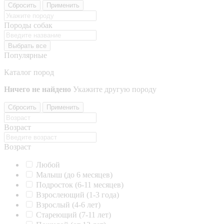
Сбросить
Применить
Породы собак
Выбрать все
Популярные
Каталог пород
Ничего не найдено
Укажите другую породу
Сбросить
Применить
Возраст
Возраст
Любой
Малыш (до 6 месяцев)
Подросток (6-11 месяцев)
Взрослеющий (1-3 года)
Взрослый (4-6 лет)
Стареющий (7-11 лет)