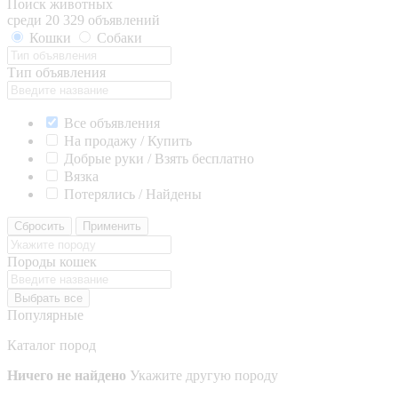
Поиск животных
среди 20 329 объявлений
Кошки
Собаки
Тип объявления
Все объявления
На продажу / Купить
Добрые руки / Взять бесплатно
Вязка
Потерялись / Найдены
Сбросить
Применить
Породы кошек
Выбрать все
Популярные
Каталог пород
Ничего не найдено
Укажите другую породу