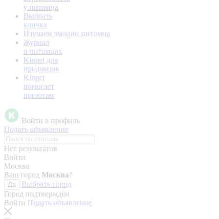
у питомца
Выбрать
кличку
Изучаем эмоции питомца
Журнал
о питомцах
Kinpet для
продавцов
Kinpet
помогает
приютам
Войти в профиль
Подать объявление
Нет результатов
Войти
Москва
Ваш город
Москва
?
Выбрать город
Да
Город подтверждён
Войти
Подать объявление