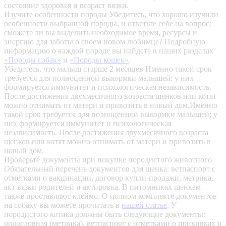
состояние здоровья и возраст вязки.
Изучите особенности породы
Убедитесь, что хорошо изучили
особенности выбранной породы, и ответьте себе на вопрос:
сможете ли вы выделить необходимое время, ресурсы и
энергию для заботы о своем новом любимце? Подробную
информацию о каждой породе вы найдете в наших разделах
«Породы собак»
и
«Породы кошек»
.
Убедитесь, что малыш старше 2 месяцев
Именно такой срок
требуется для полноценной выкормки малышей: у них
формируется иммунитет и психологическая независимость.
После достижения двухмесячного возраста щенков или котят
можно отнимать от матери и привозить в новый дом.Именно
такой срок требуется для полноценной выкормки малышей: у
них формируется иммунитет и психологическая
независимость. После достижения двухмесячного возраста
щенков или котят можно отнимать от матери и привозить в
новый дом.
Проверьте документы при покупке породистого животного
Обязательный перечень документов для щенка: ветпаспорт с
отметками о вакцинации, договор купли-продажи, метрика,
акт вязки родителей и актировка. В питомниках щенкам
также проставляют клеймо. О полном комплекте документов
на собаку вы можете прочитать в
нашей статье
.
У
породистого котика должны быть следующие документы:
родословная (метрика), ветпаспорт с отметками о прививках и