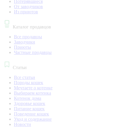
Потерявшиеся
От заводчиков
Из приютов
Каталог продавцов
Все продавцы
Заводчики
Приюты
Частные продавцы
Статьи
Все статьи
Породы кошек
Мечтаете о котенке
Выбираем котенка
Котенок дома
Здоровье кошек
Питание кошек
Поведение кошек
Уход и содержание
Новости