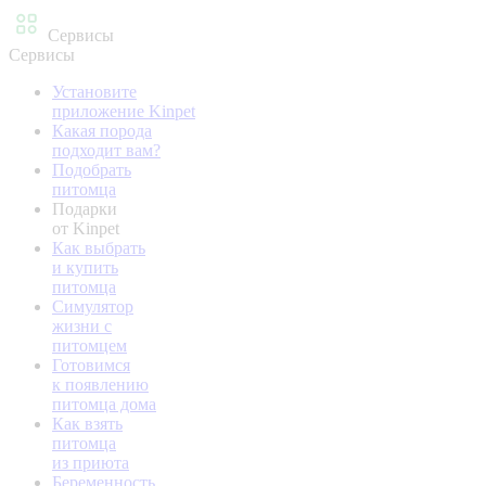
Сервисы
Сервисы
Установите
приложение Kinpet
Какая порода
подходит вам?
Подобрать
питомца
Подарки
от Kinpet
Как выбрать
и купить
питомца
Симулятор
жизни с
питомцем
Готовимся
к появлению
питомца дома
Как взять
питомца
из приюта
Беременность