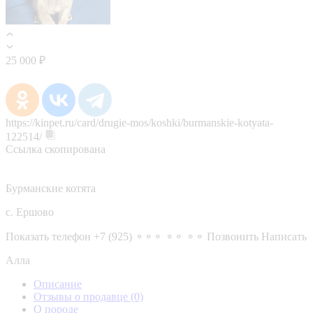
25 000 ₽
https://kinpet.ru/card/drugie-mos/koshki/burmanskie-kotyata-
122514/
Ссылка скопирована
Бурманские котята
с. Ершово
Показать телефон
+7 (925) ⚬⚬⚬ ⚬⚬ ⚬⚬
Позвонить
Написать
Алла
Описание
Отзывы о продавце
(0)
О породе