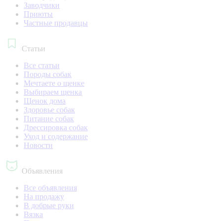
Заводчики
Приюты
Частные продавцы
Статьи
Все статьи
Породы собак
Мечтаете о щенке
Выбираем щенка
Щенок дома
Здоровье собак
Питание собак
Дрессировка собак
Уход и содержание
Новости
Объявления
Все объявления
На продажу
В добрые руки
Вязка