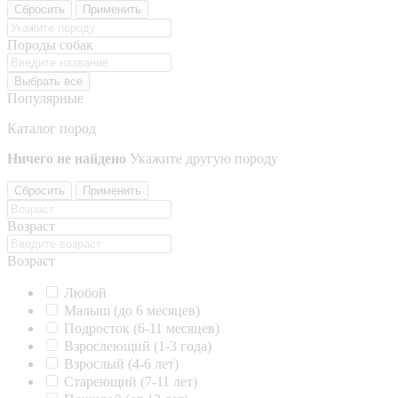
Сбросить
Применить
Породы собак
Выбрать все
Популярные
Каталог пород
Ничего не найдено
Укажите другую породу
Сбросить
Применить
Возраст
Возраст
Любой
Малыш (до 6 месяцев)
Подросток (6-11 месяцев)
Взрослеющий (1-3 года)
Взрослый (4-6 лет)
Стареющий (7-11 лет)