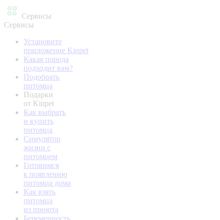
Сервисы
Сервисы
Установите
приложение Kinpet
Какая порода
подходит вам?
Подобрать
питомца
Подарки
от Kinpet
Как выбрать
и купить
питомца
Симулятор
жизни с
питомцем
Готовимся
к появлению
питомца дома
Как взять
питомца
из приюта
Беременность