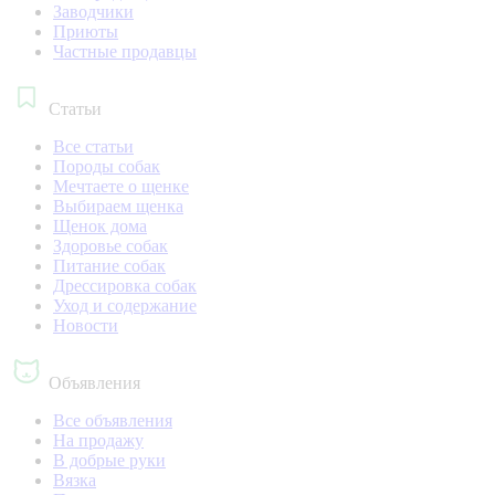
Заводчики
Приюты
Частные продавцы
Статьи
Все статьи
Породы собак
Мечтаете о щенке
Выбираем щенка
Щенок дома
Здоровье собак
Питание собак
Дрессировка собак
Уход и содержание
Новости
Объявления
Все объявления
На продажу
В добрые руки
Вязка