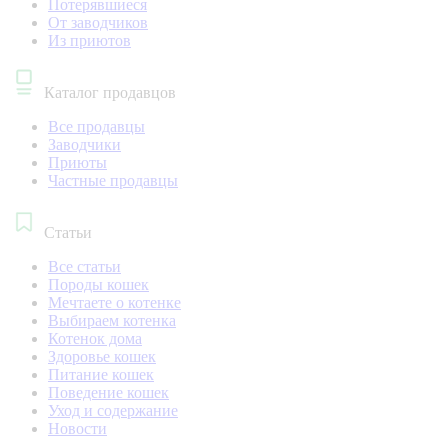
Потерявшиеся
От заводчиков
Из приютов
Каталог продавцов
Все продавцы
Заводчики
Приюты
Частные продавцы
Статьи
Все статьи
Породы кошек
Мечтаете о котенке
Выбираем котенка
Котенок дома
Здоровье кошек
Питание кошек
Поведение кошек
Уход и содержание
Новости