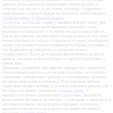
сможете ли вы выделить необходимое время, ресурсы и
энергию для заботы о своем новом любимце? Подробную
информацию о каждой породе вы найдете в наших разделах
«Породы собак»
и
«Породы кошек»
.
Убедитесь, что малыш старше 2 месяцев
Именно такой срок
требуется для полноценной выкормки малышей: у них
формируется иммунитет и психологическая независимость.
После достижения двухмесячного возраста щенков или котят
можно отнимать от матери и привозить в новый дом.Именно
такой срок требуется для полноценной выкормки малышей: у
них формируется иммунитет и психологическая
независимость. После достижения двухмесячного возраста
щенков или котят можно отнимать от матери и привозить в
новый дом.
Проверьте документы при покупке породистого животного
Обязательный перечень документов для щенка: ветпаспорт с
отметками о вакцинации, договор купли-продажи, метрика,
акт вязки родителей и актировка. В питомниках щенкам
также проставляют клеймо. О полном комплекте документов
на собаку вы можете прочитать в
нашей статье
.
У
породистого котика должны быть следующие документы:
родословная (метрика), ветпаспорт с отметками о прививках и
дегельминтизации, договор купли-продажи. О полном
комплекте документов на породистую кошку вы можете