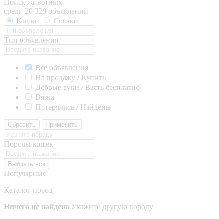
Поиск животных
среди 20 329 объявлений
Кошки
Собаки
Тип объявления
Все объявления
На продажу / Купить
Добрые руки / Взять бесплатно
Вязка
Потерялись / Найдены
Сбросить
Применить
Породы кошек
Выбрать все
Популярные
Каталог пород
Ничего не найдено
Укажите другую породу