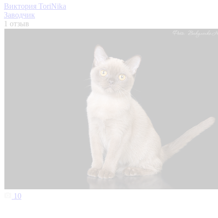
Виктория ToriNika
Заводчик
1 отзыв
10