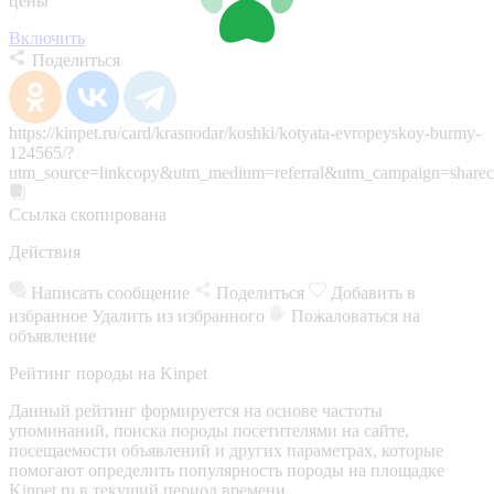
цены
Включить
Поделиться
https://kinpet.ru/card/krasnodar/koshki/kotyata-evropeyskoy-burmy-
124565/?
utm_source=linkcopy&utm_medium=referral&utm_campaign=sharec
Ссылка скопирована
Действия
Написать сообщение
Поделиться
Добавить в
избранное
Удалить из избранного
Пожаловаться на
объявление
Рейтинг породы на Kinpet
Данный рейтинг формируется на основе частоты
упоминаний, поиска породы посетителями на сайте,
посещаемости объявлений и других параметрах, которые
помогают определить популярность породы на площадке
Kinpet.ru в текущий период времени.