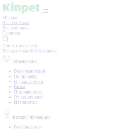
Москва
Всё о собаках
Всё о кошках
Сервисы
Поиск по статьям
Всё о собаках
Всё о кошках
Объявления
Все объявления
На продажу
В добрые руки
Вязка
Потерявшиеся
От заводчиков
Из приютов
Каталог продавцов
Все продавцы