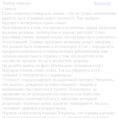
Размер породы:
Крупные
Советы
Стать хозяином собаки или кошки – это не только невероятная
радость, но и огромная ответственность. Как выбрать
будущего четвероного члена семьи?
Удостоверьтесь в том, что щенок или котенок здоров
Здоровые
малыши активны, любопытны и хорошо выглядят: у них
блестящие глазки, мокрый носик, чистая шерстка и упитанное
телосложение. Первые прививки малышам делает заводчик –
это должно быть отмечено в ветпаспорте. Если у породы есть
предрасположенность к определенным заболеваниям, вам
должны предоставить справки о том, что родители и их
потомство прошли тесты и полностью здоровы.
Не делайте выбор по фото
Необходимо познакомиться с
будущим членом семьи лично. Так вы убедитесь в его
здоровье и определитесь с характером.
Уточните, социализирован ли маленький питомец
Убедитесь,
что малыш с рождения активно общался с людьми и
животными, был приучен к туалету. Посмотрите, не
проявляет ли он излишнюю пугливость или агрессию.
Обязательно поинтересуйтесь у заводчика историей
родителей, особенно мамы: каков их темперамент, заслуги,
состояние здоровья и возраст вязки.
Изучите особенности породы
Убедитесь, что хорошо изучили
особенности выбранной породы, и ответьте себе на вопрос: