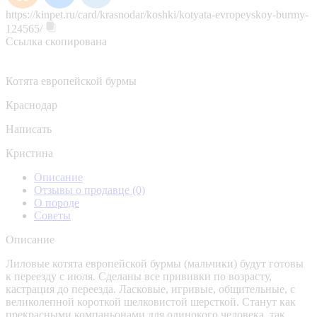
https://kinpet.ru/card/krasnodar/koshki/kotyata-evropeyskoy-burmy-
124565/
Ссылка скопирована
Котята европейской бурмы
Краснодар
Написать
Кристина
Описание
Отзывы о продавце
(0)
О породе
Советы
Описание
Лиловые котята европейской бурмы (мальчики) будут готовы
к переезду с июля. Сделаны все прививки по возрасту,
кастрация до переезда. Ласковые, игривые, общительные, с
великолепной короткой шелковистой шерсткой. Станут как
прекрасными компаньонами для одинокого человека, так