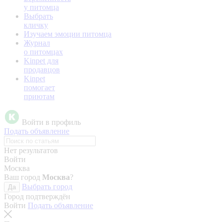
у питомца
Выбрать
кличку
Изучаем эмоции питомца
Журнал
о питомцах
Kinpet для
продавцов
Kinpet
помогает
приютам
Войти в профиль
Подать объявление
Нет результатов
Войти
Москва
Ваш город
Москва
?
Выбрать город
Да
Город подтверждён
Войти
Подать объявление