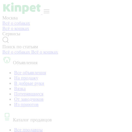
Москва
Всё о собаках
Всё о кошках
Сервисы
Поиск по статьям
Всё о собаках
Всё о кошках
Объявления
Все объявления
На продажу
В добрые руки
Вязка
Потерявшиеся
От заводчиков
Из приютов
Каталог продавцов
Все продавцы