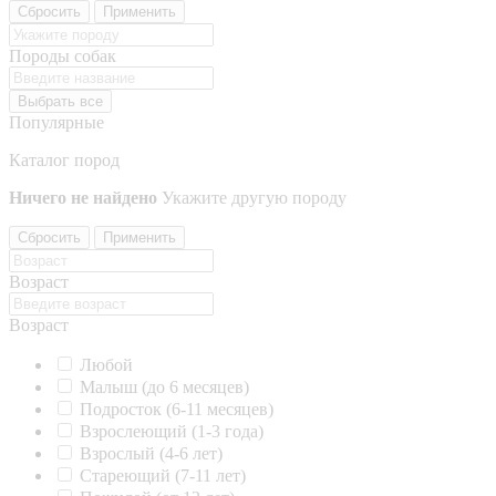
Сбросить
Применить
Породы собак
Выбрать все
Популярные
Каталог пород
Ничего не найдено
Укажите другую породу
Сбросить
Применить
Возраст
Возраст
Любой
Малыш (до 6 месяцев)
Подросток (6-11 месяцев)
Взрослеющий (1-3 года)
Взрослый (4-6 лет)
Стареющий (7-11 лет)