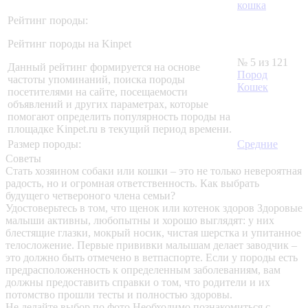
кошка
Рейтинг породы:
Рейтинг породы на Kinpet
№ 5 из 121
Данный рейтинг формируется на основе
Пород
частоты упоминаний, поиска породы
Кошек
посетителями на сайте, посещаемости
объявлений и других параметрах, которые
помогают определить популярность породы на
площадке Kinpet.ru в текущий период времени.
Размер породы:
Средние
Советы
Стать хозяином собаки или кошки – это не только невероятная
радость, но и огромная ответственность. Как выбрать
будущего четвероного члена семьи?
Удостоверьтесь в том, что щенок или котенок здоров
Здоровые
малыши активны, любопытны и хорошо выглядят: у них
блестящие глазки, мокрый носик, чистая шерстка и упитанное
телосложение. Первые прививки малышам делает заводчик –
это должно быть отмечено в ветпаспорте. Если у породы есть
предрасположенность к определенным заболеваниям, вам
должны предоставить справки о том, что родители и их
потомство прошли тесты и полностью здоровы.
Не делайте выбор по фото
Необходимо познакомиться с