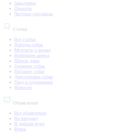
Заводчики
Приюты
Частные продавцы
Статьи
Все статьи
Породы собак
Мечтаете о щенке
Выбираем щенка
Щенок дома
Здоровье собак
Питание собак
Дрессировка собак
Уход и содержание
Новости
Объявления
Все объявления
На продажу
В добрые руки
Вязка