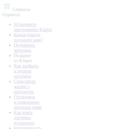
Сервисы
Сервисы
Установите
приложение Kinpet
Какая порода
подходит вам?
Подобрать
питомца
Подарки
от Kinpet
Как выбрать
и купить
питомца
Симулятор
жизни с
питомцем
Готовимся
к появлению
питомца дома
Как взять
питомца
из приюта
Беременность