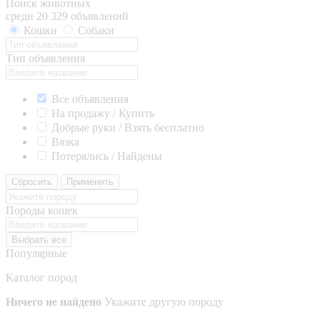
Поиск животных
среди 20 329 объявлений
Кошки
Собаки
Тип объявления
Все объявления
На продажу / Купить
Добрые руки / Взять бесплатно
Вязка
Потерялись / Найдены
Сбросить
Применить
Породы кошек
Выбрать все
Популярные
Каталог пород
Ничего не найдено
Укажите другую породу