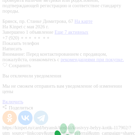
проверить наличие метрики или родословной,
подтверждающей регистрацию и соответствие стандарту
породы.
Брянск, пр. Станке Димитрова, 67
На карте
На Kinpet c мая 2026 г.
Завершено 1 объявление
Еще 7 активных
+7 (920) ⚬⚬⚬ ⚬⚬ ⚬⚬
Показать телефон
Написать
Внимание:
Перед контактированием с продавцом,
пожалуйста, ознакомьтесь с
рекомендациями при покупке.
Сохранить
Вы отключили уведомления
Мы не сможем отправить вам уведомление об изменении
цены
Включить
Поделиться
https://kinpet.ru/card/bryansk/koshki/krasivyy-belyy-kotik-117902/?
utm_source=linkcopy&utm_medium=referral&utm_campaign=sharec