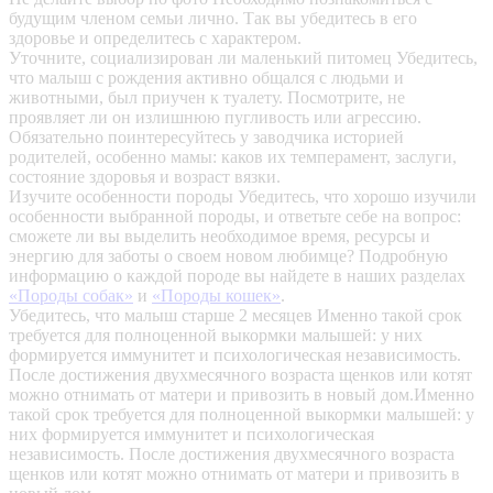
будущим членом семьи лично. Так вы убедитесь в его
здоровье и определитесь с характером.
Уточните, социализирован ли маленький питомец
Убедитесь,
что малыш с рождения активно общался с людьми и
животными, был приучен к туалету. Посмотрите, не
проявляет ли он излишнюю пугливость или агрессию.
Обязательно поинтересуйтесь у заводчика историей
родителей, особенно мамы: каков их темперамент, заслуги,
состояние здоровья и возраст вязки.
Изучите особенности породы
Убедитесь, что хорошо изучили
особенности выбранной породы, и ответьте себе на вопрос:
сможете ли вы выделить необходимое время, ресурсы и
энергию для заботы о своем новом любимце? Подробную
информацию о каждой породе вы найдете в наших разделах
«Породы собак»
и
«Породы кошек»
.
Убедитесь, что малыш старше 2 месяцев
Именно такой срок
требуется для полноценной выкормки малышей: у них
формируется иммунитет и психологическая независимость.
После достижения двухмесячного возраста щенков или котят
можно отнимать от матери и привозить в новый дом.Именно
такой срок требуется для полноценной выкормки малышей: у
них формируется иммунитет и психологическая
независимость. После достижения двухмесячного возраста
щенков или котят можно отнимать от матери и привозить в