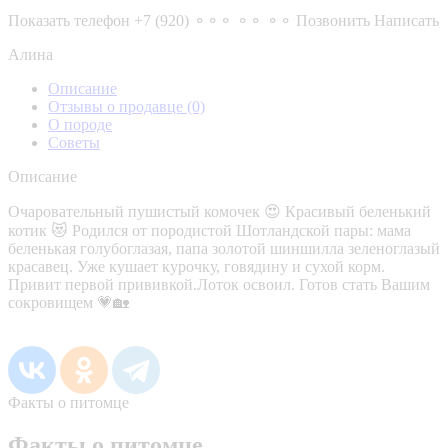
Показать телефон
+7 (920) ⚬⚬⚬ ⚬⚬ ⚬⚬
Позвонить
Написать
Алина
Описание
Отзывы о продавце
(0)
О породе
Советы
Описание
Очаровательный пушистый комочек 😍 Красивый беленький
котик 😻 Родился от породистой Шотландской пары: мама
беленькая голубоглазая, папа золотой шиншилла зеленоглазый
красавец. Уже кушает курочку, говядину и сухой корм.
Привит первой прививкой.Лоток освоил. Готов стать Вашим
сокровищем 💗🏡
Факты о питомце
Факты о питомце