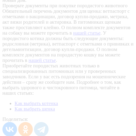
новый дом.
Проверьте документы при покупке породистого животного
Обязательный перечень документов для щенка: ветпаспорт с
отметками о вакцинации, договор купли-продажи, метрика,
акт вязки родителей и актировка. В питомниках щенкам
также проставляют клеймо. О полном комплекте документов
на собаку вы можете прочитать в
нашей статье
.
У
породистого котика должны быть следующие документы:
родословная (метрика), ветпаспорт с отметками о прививках и
дегельминтизации, договор купли-продажи. О полном
комплекте документов на породистую кошку вы можете
прочитать в
нашей статье
.
Приобретайте породистых животных только в
специализированных питомниках или у проверенных
заводчиков. Если у вас есть подозрения на мошеннические
действия – сразу же сообщите нам.
Подробнее о том, как
выбрать здорового и чистокровного питомца, читайте в
наших статьях:
Как выбрать котенка
Как выбрать щенка
Поделиться: