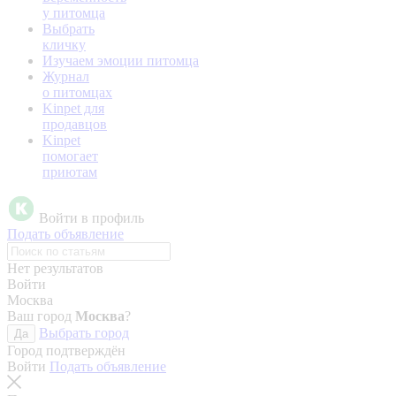
у питомца
Выбрать
кличку
Изучаем эмоции питомца
Журнал
о питомцах
Kinpet для
продавцов
Kinpet
помогает
приютам
Войти в профиль
Подать объявление
Нет результатов
Войти
Москва
Ваш город
Москва
?
Выбрать город
Да
Город подтверждён
Войти
Подать объявление