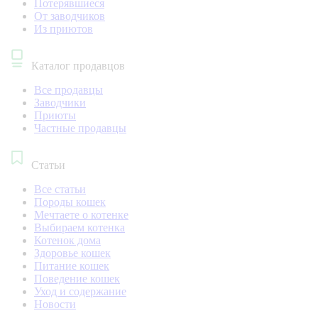
Потерявшиеся
От заводчиков
Из приютов
Каталог продавцов
Все продавцы
Заводчики
Приюты
Частные продавцы
Статьи
Все статьи
Породы кошек
Мечтаете о котенке
Выбираем котенка
Котенок дома
Здоровье кошек
Питание кошек
Поведение кошек
Уход и содержание
Новости