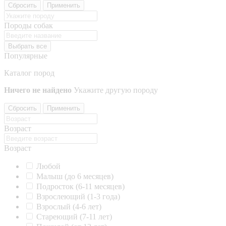
Сбросить
Применить
Породы собак
Выбрать все
Популярные
Каталог пород
Ничего не найдено
Укажите другую породу
Сбросить
Применить
Возраст
Возраст
Любой
Малыш (до 6 месяцев)
Подросток (6-11 месяцев)
Взрослеющий (1-3 года)
Взрослый (4-6 лет)
Стареющий (7-11 лет)