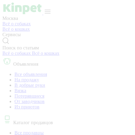
Москва
Всё о собаках
Всё о кошках
Сервисы
Поиск по статьям
Всё о собаках
Всё о кошках
Объявления
Все объявления
На продажу
В добрые руки
Вязка
Потерявшиеся
От заводчиков
Из приютов
Каталог продавцов
Все продавцы