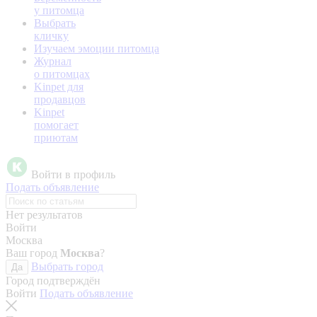
у питомца
Выбрать
кличку
Изучаем эмоции питомца
Журнал
о питомцах
Kinpet для
продавцов
Kinpet
помогает
приютам
Войти в профиль
Подать объявление
Нет результатов
Войти
Москва
Ваш город
Москва
?
Выбрать город
Да
Город подтверждён
Войти
Подать объявление