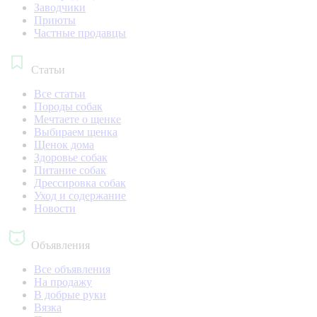
Заводчики
Приюты
Частные продавцы
Статьи
Все статьи
Породы собак
Мечтаете о щенке
Выбираем щенка
Щенок дома
Здоровье собак
Питание собак
Дрессировка собак
Уход и содержание
Новости
Объявления
Все объявления
На продажу
В добрые руки
Вязка