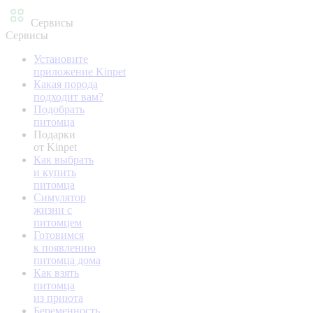
Сервисы
Сервисы
Установите
приложение Kinpet
Какая порода
подходит вам?
Подобрать
питомца
Подарки
от Kinpet
Как выбрать
и купить
питомца
Симулятор
жизни с
питомцем
Готовимся
к появлению
питомца дома
Как взять
питомца
из приюта
Беременность