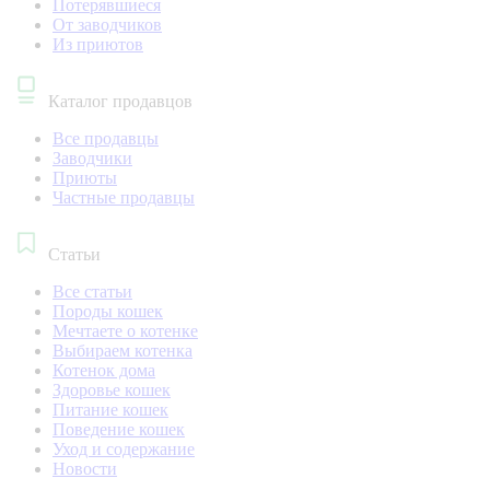
Потерявшиеся
От заводчиков
Из приютов
Каталог продавцов
Все продавцы
Заводчики
Приюты
Частные продавцы
Статьи
Все статьи
Породы кошек
Мечтаете о котенке
Выбираем котенка
Котенок дома
Здоровье кошек
Питание кошек
Поведение кошек
Уход и содержание
Новости