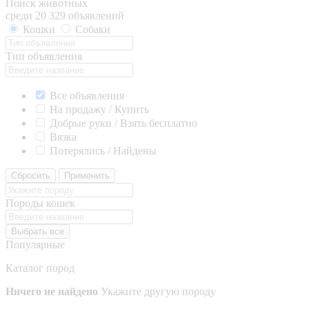
Поиск животных
среди 20 329 объявлений
Кошки
Собаки
Тип объявления
Все объявления
На продажу / Купить
Добрые руки / Взять бесплатно
Вязка
Потерялись / Найдены
Сбросить
Применить
Породы кошек
Выбрать все
Популярные
Каталог пород
Ничего не найдено
Укажите другую породу