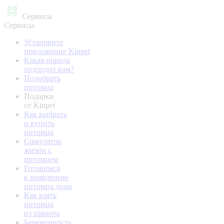
Сервисы
Сервисы
Установите
приложение Kinpet
Какая порода
подходит вам?
Подобрать
питомца
Подарки
от Kinpet
Как выбрать
и купить
питомца
Симулятор
жизни с
питомцем
Готовимся
к появлению
питомца дома
Как взять
питомца
из приюта
Беременность