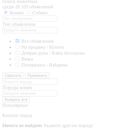
Поиск животных
среди 20 329 объявлений
Кошки
Собаки
Тип объявления
Все объявления
На продажу / Купить
Добрые руки / Взять бесплатно
Вязка
Потерялись / Найдены
Сбросить
Применить
Породы кошек
Выбрать все
Популярные
Каталог пород
Ничего не найдено
Укажите другую породу