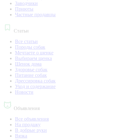
Заводчики
Приюты
Частные продавцы
Статьи
Все статьи
Породы собак
Мечтаете о щенке
Выбираем щенка
Щенок дома
Здоровье собак
Питание собак
Дрессировка собак
Уход и содержание
Новости
Объявления
Все объявления
На продажу
В добрые руки
Вязка