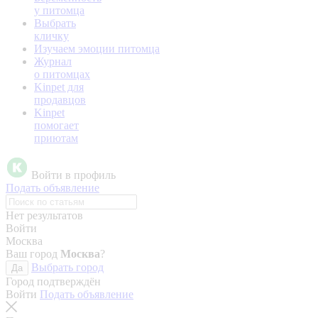
у питомца
Выбрать
кличку
Изучаем эмоции питомца
Журнал
о питомцах
Kinpet для
продавцов
Kinpet
помогает
приютам
Войти в профиль
Подать объявление
Нет результатов
Войти
Москва
Ваш город
Москва
?
Выбрать город
Да
Город подтверждён
Войти
Подать объявление