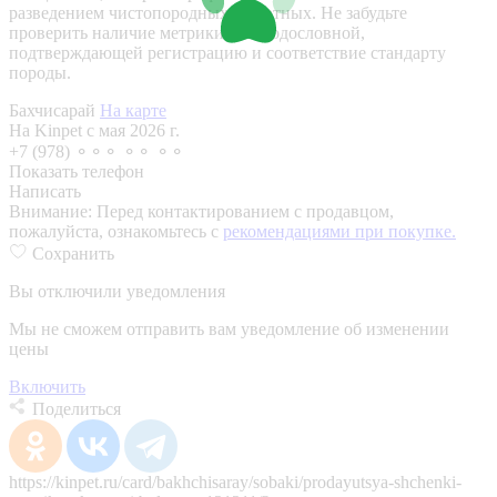
разведением чистопородных животных. Не забудьте
проверить наличие метрики или родословной,
подтверждающей регистрацию и соответствие стандарту
породы.
Бахчисарай
На карте
На Kinpet c мая 2026 г.
+7 (978) ⚬⚬⚬ ⚬⚬ ⚬⚬
Показать телефон
Написать
Внимание:
Перед контактированием с продавцом,
пожалуйста, ознакомьтесь с
рекомендациями при покупке.
Сохранить
Вы отключили уведомления
Мы не сможем отправить вам уведомление об изменении
цены
Включить
Поделиться
https://kinpet.ru/card/bakhchisaray/sobaki/prodayutsya-shchenki-