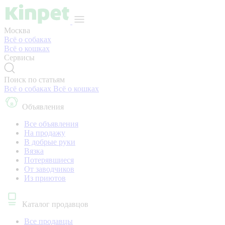
Москва
Всё о собаках
Всё о кошках
Сервисы
Поиск по статьям
Всё о собаках
Всё о кошках
Объявления
Все объявления
На продажу
В добрые руки
Вязка
Потерявшиеся
От заводчиков
Из приютов
Каталог продавцов
Все продавцы