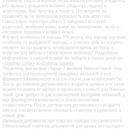
Уточните, социализирован ли маленький питомец
Убедитесь,
что малыш с рождения активно общался с людьми и
животными, был приучен к туалету. Посмотрите, не
проявляет ли он излишнюю пугливость или агрессию.
Обязательно поинтересуйтесь у заводчика историей
родителей, особенно мамы: каков их темперамент, заслуги,
состояние здоровья и возраст вязки.
Изучите особенности породы
Убедитесь, что хорошо изучили
особенности выбранной породы, и ответьте себе на вопрос:
сможете ли вы выделить необходимое время, ресурсы и
энергию для заботы о своем новом любимце? Подробную
информацию о каждой породе вы найдете в наших разделах
«Породы собак»
и
«Породы кошек»
.
Убедитесь, что малыш старше 2 месяцев
Именно такой срок
требуется для полноценной выкормки малышей: у них
формируется иммунитет и психологическая независимость.
После достижения двухмесячного возраста щенков или котят
можно отнимать от матери и привозить в новый дом.Именно
такой срок требуется для полноценной выкормки малышей: у
них формируется иммунитет и психологическая
независимость. После достижения двухмесячного возраста
щенков или котят можно отнимать от матери и привозить в
новый дом.
Проверьте документы при покупке породистого животного
Обязательный перечень документов для щенка: ветпаспорт с