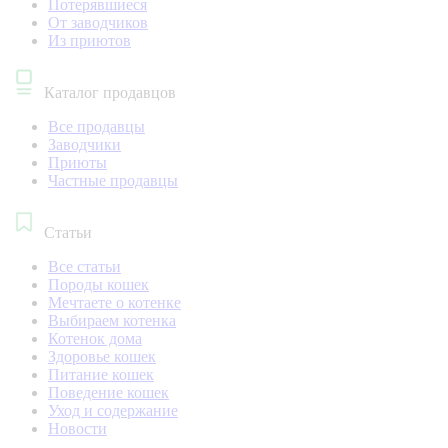
Потерявшиеся
От заводчиков
Из приютов
Каталог продавцов
Все продавцы
Заводчики
Приюты
Частные продавцы
Статьи
Все статьи
Породы кошек
Мечтаете о котенке
Выбираем котенка
Котенок дома
Здоровье кошек
Питание кошек
Поведение кошек
Уход и содержание
Новости