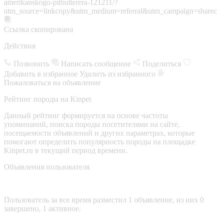
amerikanskogo-pitbulterera-121211/?
utm_source=linkcopy&utm_medium=referral&utm_campaign=sharec
Ссылка скопирована
Действия
Позвонить
Написать сообщение
Поделиться
Добавить в избранное
Удалить из избранного
Пожаловаться на объявление
Рейтинг породы на Kinpet
Данный рейтинг формируется на основе частоты
упоминаний, поиска породы посетителями на сайте,
посещаемости объявлений и других параметрах, которые
помогают определить популярность породы на площадке
Kinpet.ru в текущий период времени.
Объявления пользователя
Пользователь за все время разместил 1 объявление, из них 0
завершено, 1 активное.