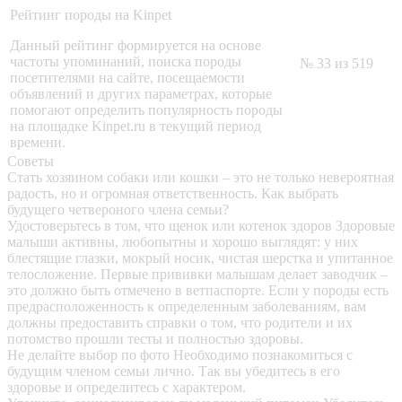
Рейтинг породы на Kinpet
Данный рейтинг формируется на основе
частоты упоминаний, поиска породы
№ 33 из 519
посетителями на сайте, посещаемости
объявлений и других параметрах, которые
помогают определить популярность породы
на площадке Kinpet.ru в текущий период
времени.
Советы
Стать хозяином собаки или кошки – это не только невероятная
радость, но и огромная ответственность. Как выбрать
будущего четвероного члена семьи?
Удостоверьтесь в том, что щенок или котенок здоров
Здоровые
малыши активны, любопытны и хорошо выглядят: у них
блестящие глазки, мокрый носик, чистая шерстка и упитанное
телосложение. Первые прививки малышам делает заводчик –
это должно быть отмечено в ветпаспорте. Если у породы есть
предрасположенность к определенным заболеваниям, вам
должны предоставить справки о том, что родители и их
потомство прошли тесты и полностью здоровы.
Не делайте выбор по фото
Необходимо познакомиться с
будущим членом семьи лично. Так вы убедитесь в его
здоровье и определитесь с характером.