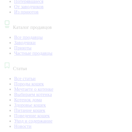
Потерявшиеся
От заводчиков
Из приютов
Каталог продавцов
Все продавцы
Заводчики
Приюты
Частные продавцы
Статьи
Все статьи
Породы кошек
Мечтаете о котенке
Выбираем котенка
Котенок дома
Здоровье кошек
Питание кошек
Поведение кошек
Уход и содержание
Новости