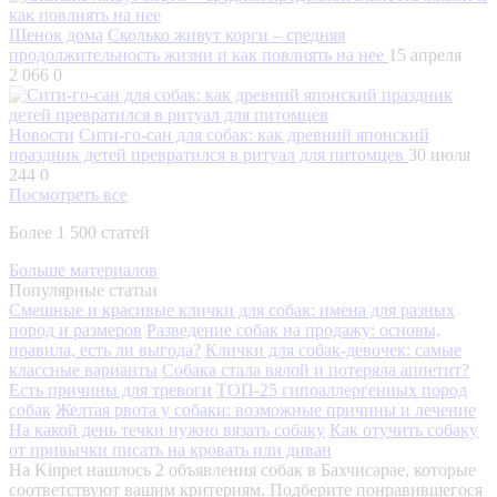
Щенок дома
Сколько живут корги – средняя
продолжительность жизни и как повлиять на нее
15 апреля
2 066
0
Новости
Сити-го-сан для собак: как древний японский
праздник детей превратился в ритуал для питомцев
30 июля
244
0
Посмотреть все
Более 1 500 статей
Больше материалов
Популярные статьи
Смешные и красивые клички для собак: имена для разных
пород и размеров
Разведение собак на продажу: основы,
правила, есть ли выгода?
Клички для собак-девочек: самые
классные варианты
Собака стала вялой и потеряла аппетит?
Есть причины для тревоги
ТОП-25 гипоаллергенных пород
собак
Желтая рвота у собаки: возможные причины и лечение
На какой день течки нужно вязать собаку
Как отучить собаку
от привычки писать на кровать или диван
На Kinpet нашлось 2 объявления собак в Бахчисарае, которые
соответствуют вашим критериям. Подберите понравившегося