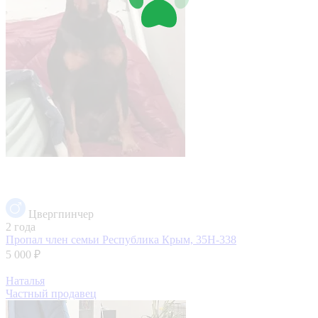
Цвергпинчер
2 года
Пропал член семьи
Республика Крым, 35Н-338
5 000 ₽
Наталья
Частный продавец