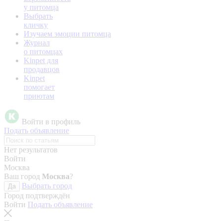
у питомца
Выбрать
кличку
Изучаем эмоции питомца
Журнал
о питомцах
Kinpet для
продавцов
Kinpet
помогает
приютам
Войти в профиль
Подать объявление
Нет результатов
Войти
Москва
Ваш город
Москва
?
Выбрать город
Да
Город подтверждён
Войти
Подать объявление