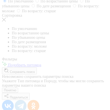
По умолчанию
По возрастанию цены
По
убыванию цены
По дате размещения
По возрасту:
моложе
По возрасту: старше
Сортировка
По умолчанию
По возрастанию цены
По убыванию цены
По дате размещения
По возрасту: моложе
По возрасту: старше
Фильтры
Подобрать питомца
Сохранить поиск
Невозможно сохранить параметры поиска
Укажите Тип питомца и Породу, чтобы мы могли сохранить
параметры вашего поиска
Понятно
Поделиться