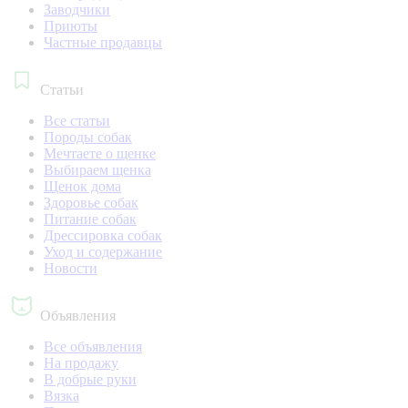
Заводчики
Приюты
Частные продавцы
Статьи
Все статьи
Породы собак
Мечтаете о щенке
Выбираем щенка
Щенок дома
Здоровье собак
Питание собак
Дрессировка собак
Уход и содержание
Новости
Объявления
Все объявления
На продажу
В добрые руки
Вязка