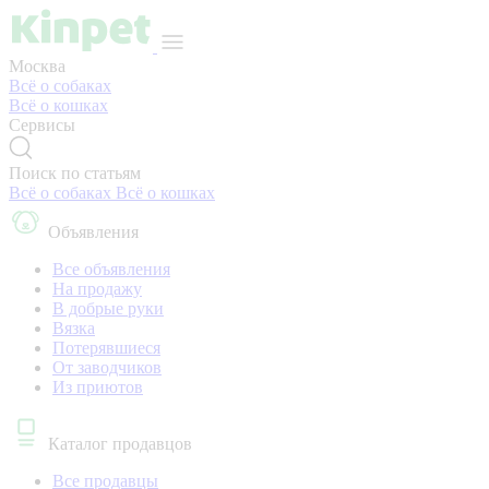
Москва
Всё о собаках
Всё о кошках
Сервисы
Поиск по статьям
Всё о собаках
Всё о кошках
Объявления
Все объявления
На продажу
В добрые руки
Вязка
Потерявшиеся
От заводчиков
Из приютов
Каталог продавцов
Все продавцы