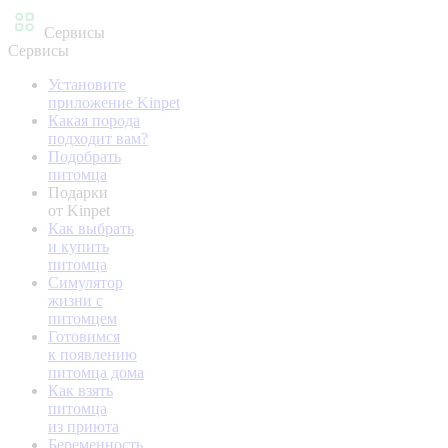
Сервисы
Сервисы
Установите
приложение Kinpet
Какая порода
подходит вам?
Подобрать
питомца
Подарки
от Kinpet
Как выбрать
и купить
питомца
Симулятор
жизни с
питомцем
Готовимся
к появлению
питомца дома
Как взять
питомца
из приюта
Беременность