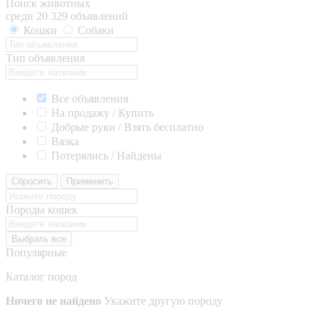
Поиск животных
среди 20 329 объявлений
Кошки
Собаки
Тип объявления
Все объявления
На продажу / Купить
Добрые руки / Взять бесплатно
Вязка
Потерялись / Найдены
Сбросить
Применить
Породы кошек
Выбрать все
Популярные
Каталог пород
Ничего не найдено
Укажите другую породу