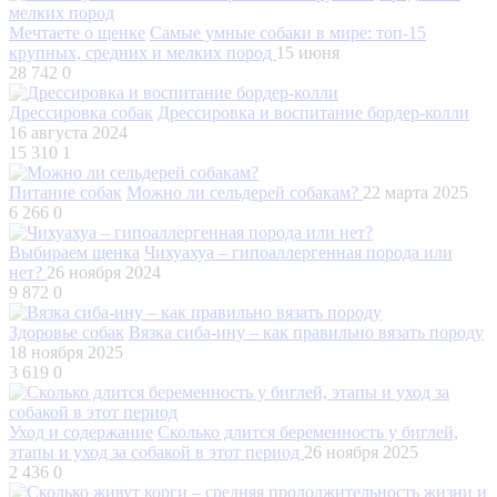
Мечтаете о щенке
Самые умные собаки в мире: топ-15
крупных, средних и мелких пород
15 июня
28 742
0
Дрессировка собак
Дрессировка и воспитание бордер-колли
16 августа 2024
15 310
1
Питание собак
Можно ли сельдерей собакам?
22 марта 2025
6 266
0
Выбираем щенка
Чихуахуа – гипоаллергенная порода или
нет?
26 ноября 2024
9 872
0
Здоровье собак
Вязка сиба-ину – как правильно вязать породу
18 ноября 2025
3 619
0
Уход и содержание
Сколько длится беременность у биглей,
этапы и уход за собакой в этот период
26 ноября 2025
2 436
0