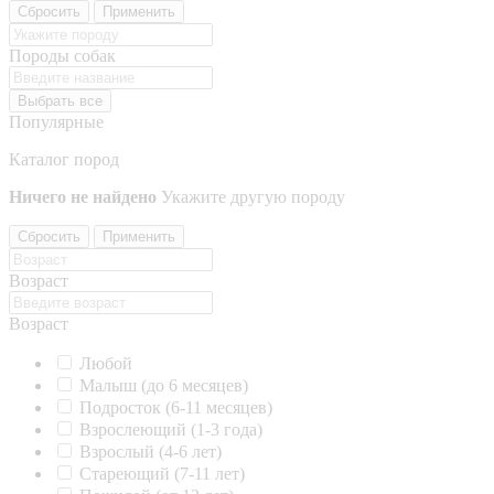
Сбросить
Применить
Породы собак
Выбрать все
Популярные
Каталог пород
Ничего не найдено
Укажите другую породу
Сбросить
Применить
Возраст
Возраст
Любой
Малыш (до 6 месяцев)
Подросток (6-11 месяцев)
Взрослеющий (1-3 года)
Взрослый (4-6 лет)
Стареющий (7-11 лет)