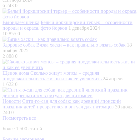
6 243
0
Выбираем щенка
Белый йоркширский терьер – особенности
породы и окраса, фото йорков
1 декабря 2024
10 855
0
Здоровье собак
Вязка хаски – как правильно вязать собак
18
ноября 2025
2 888
0
Щенок дома
Сколько живут мопсы – средняя
продолжительность жизни и как ее увеличить
24 апреля
1 622
0
Новости
Сити-го-сан для собак: как древний японский
праздник детей превратился в ритуал для питомцев
30 июля
240
0
Посмотреть все
Более 1 500 статей
Больше материалов