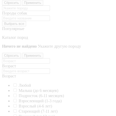
Сбросить
Применить
Породы собак
Выбрать все
Популярные
Каталог пород
Ничего не найдено
Укажите другую породу
Сбросить
Применить
Возраст
Возраст
Любой
Малыш (до 6 месяцев)
Подросток (6-11 месяцев)
Взрослеющий (1-3 года)
Взрослый (4-6 лет)
Стареющий (7-11 лет)