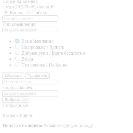
Поиск животных
среди 20 329 объявлений
Кошки
Собаки
Тип объявления
Все объявления
На продажу / Купить
Добрые руки / Взять бесплатно
Вязка
Потерялись / Найдены
Сбросить
Применить
Породы кошек
Выбрать все
Популярные
Каталог пород
Ничего не найдено
Укажите другую породу