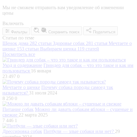
Мы не сможем отправить вам уведомление об изменении
цены
Включить
Фильтры
Сохранить поиск
Поделиться
Статьи по теме
Щенок дома
282 статьи
Здоровье собак
281 статья
Мечтаете о
щенке
153 статьи
Выбираем щенка
119 статей
Посмотреть все
Уход и содержание
Гриндер для собак – что это такое и как им
пользоваться
16 января
23 497
0
Мечтаете о щенке
Почему собака породы самоед так
называется?
31 июля 2024
8 250
0
Питание собак
Можно ли давать собакам яблоки – сушеные и
свежие
22 марта 2025
7 446
1
Дрессировка собак
Питбули — злые собаки или нет?
29
сентября 2024