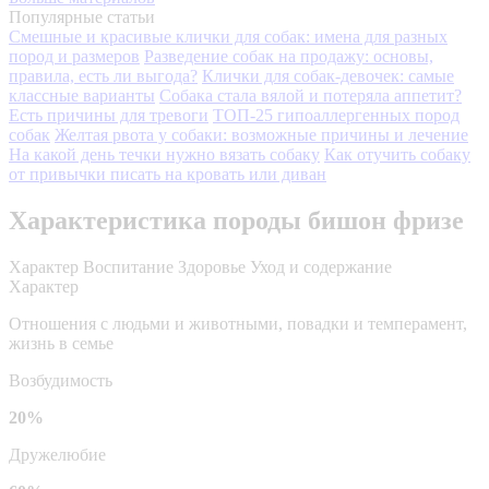
Популярные статьи
Смешные и красивые клички для собак: имена для разных
пород и размеров
Разведение собак на продажу: основы,
правила, есть ли выгода?
Клички для собак-девочек: самые
классные варианты
Собака стала вялой и потеряла аппетит?
Есть причины для тревоги
ТОП-25 гипоаллергенных пород
собак
Желтая рвота у собаки: возможные причины и лечение
На какой день течки нужно вязать собаку
Как отучить собаку
от привычки писать на кровать или диван
Характеристика породы бишон фризе
Характер
Воспитание
Здоровье
Уход и содержание
Характер
Отношения с людьми и животными, повадки и темперамент,
жизнь в семье
Возбудимость
20%
Дружелюбие