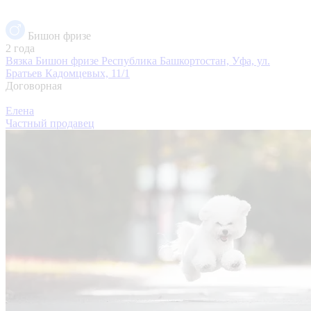
Бишон фризе
2 года
Вязка Бишон фризе
Республика Башкортостан, Уфа, ул.
Братьев Кадомцевых, 11/1
Договорная
Елена
Частный продавец