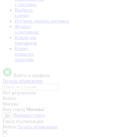
у питомца
Выбрать
кличку
Изучаем эмоции питомца
Журнал
о питомцах
Kinpet для
продавцов
Kinpet
помогает
приютам
Войти в профиль
Подать объявление
Нет результатов
Войти
Москва
Ваш город
Москва
?
Выбрать город
Да
Город подтверждён
Войти
Подать объявление