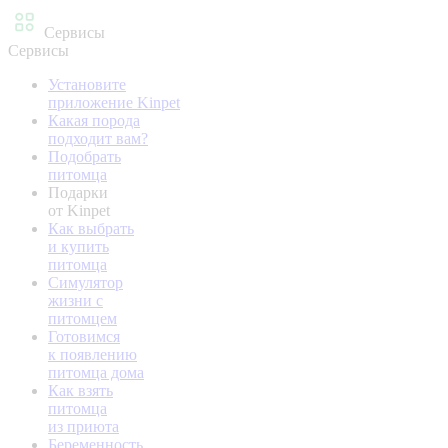
Сервисы
Сервисы
Установите
приложение Kinpet
Какая порода
подходит вам?
Подобрать
питомца
Подарки
от Kinpet
Как выбрать
и купить
питомца
Симулятор
жизни с
питомцем
Готовимся
к появлению
питомца дома
Как взять
питомца
из приюта
Беременность