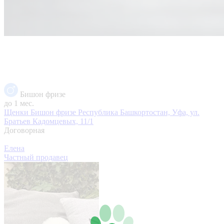
Бишон фризе
до 1 мес.
Щенки Бишон фризе
Республика Башкортостан, Уфа, ул.
Братьев Кадомцевых, 11/1
Договорная
Елена
Частный продавец