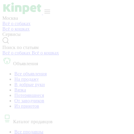
Москва
Всё о собаках
Всё о кошках
Сервисы
Поиск по статьям
Всё о собаках
Всё о кошках
Объявления
Все объявления
На продажу
В добрые руки
Вязка
Потерявшиеся
От заводчиков
Из приютов
Каталог продавцов
Все продавцы