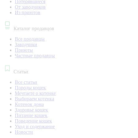
Потерявшиеся
От заводчиков
Из приютов
Каталог продавцов
Все продавцы
Заводчики
Приюты
Частные продавцы
Статьи
Все статьи
Породы кошек
Мечтаете о котенке
Выбираем котенка
Котенок дома
Здоровье кошек
Питание кошек
Поведение кошек
Уход и содержание
Новости