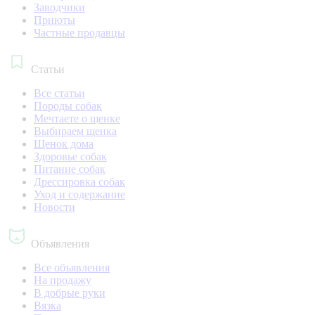
Заводчики
Приюты
Частные продавцы
Статьи
Все статьи
Породы собак
Мечтаете о щенке
Выбираем щенка
Щенок дома
Здоровье собак
Питание собак
Дрессировка собак
Уход и содержание
Новости
Объявления
Все объявления
На продажу
В добрые руки
Вязка