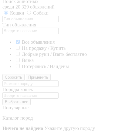
Поиск животных
среди 20 329 объявлений
Кошки
Собаки
Тип объявления
Все объявления
На продажу / Купить
Добрые руки / Взять бесплатно
Вязка
Потерялись / Найдены
Сбросить
Применить
Породы кошек
Выбрать все
Популярные
Каталог пород
Ничего не найдено
Укажите другую породу