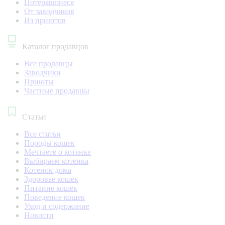
Потерявшиеся
От заводчиков
Из приютов
Каталог продавцов
Все продавцы
Заводчики
Приюты
Частные продавцы
Статьи
Все статьи
Породы кошек
Мечтаете о котенке
Выбираем котенка
Котенок дома
Здоровье кошек
Питание кошек
Поведение кошек
Уход и содержание
Новости