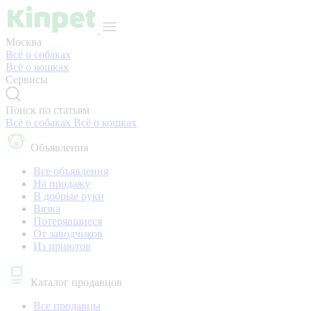
Москва
Всё о собаках
Всё о кошках
Сервисы
Поиск по статьям
Всё о собаках
Всё о кошках
Объявления
Все объявления
На продажу
В добрые руки
Вязка
Потерявшиеся
От заводчиков
Из приютов
Каталог продавцов
Все продавцы