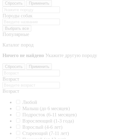
Сбросить
Применить
Породы собак
Выбрать все
Популярные
Каталог пород
Ничего не найдено
Укажите другую породу
Сбросить
Применить
Возраст
Возраст
Любой
Малыш (до 6 месяцев)
Подросток (6-11 месяцев)
Взрослеющий (1-3 года)
Взрослый (4-6 лет)
Стареющий (7-11 лет)