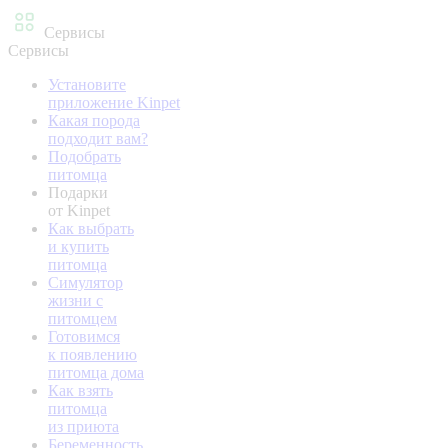
Сервисы
Сервисы
Установите
приложение Kinpet
Какая порода
подходит вам?
Подобрать
питомца
Подарки
от Kinpet
Как выбрать
и купить
питомца
Симулятор
жизни с
питомцем
Готовимся
к появлению
питомца дома
Как взять
питомца
из приюта
Беременность