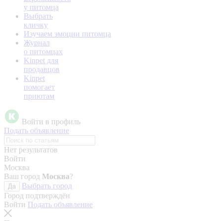
у питомца
Выбрать
кличку
Изучаем эмоции питомца
Журнал
о питомцах
Kinpet для
продавцов
Kinpet
помогает
приютам
Войти в профиль
Подать объявление
Нет результатов
Войти
Москва
Ваш город
Москва
?
Выбрать город
Да
Город подтверждён
Войти
Подать объявление