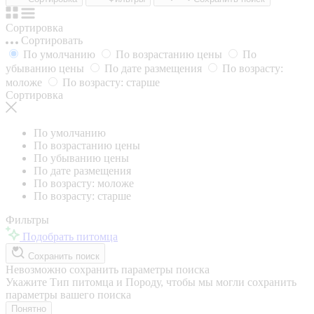
Сортировка
Сортировать
По умолчанию
По возрастанию цены
По
убыванию цены
По дате размещения
По возрасту:
моложе
По возрасту: старше
Сортировка
По умолчанию
По возрастанию цены
По убыванию цены
По дате размещения
По возрасту: моложе
По возрасту: старше
Фильтры
Подобрать питомца
Сохранить поиск
Невозможно сохранить параметры поиска
Укажите Тип питомца и Породу, чтобы мы могли сохранить
параметры вашего поиска
Понятно