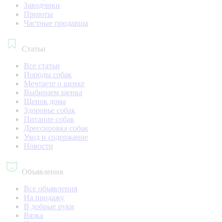
Заводчики
Приюты
Частные продавцы
Статьи
Все статьи
Породы собак
Мечтаете о щенке
Выбираем щенка
Щенок дома
Здоровье собак
Питание собак
Дрессировка собак
Уход и содержание
Новости
Объявления
Все объявления
На продажу
В добрые руки
Вязка