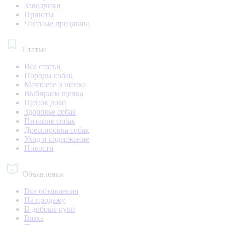
Заводчики
Приюты
Частные продавцы
Статьи
Все статьи
Породы собак
Мечтаете о щенке
Выбираем щенка
Щенок дома
Здоровье собак
Питание собак
Дрессировка собак
Уход и содержание
Новости
Объявления
Все объявления
На продажу
В добрые руки
Вязка