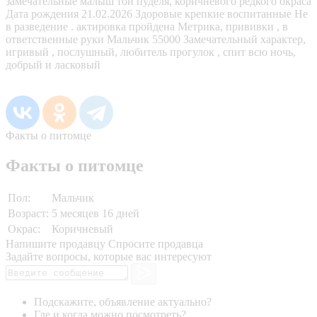
замечательные малыш той пуделя, коричневого редкого окраса
Дата рождения 21.02.2026 Здоровые крепкие воспитанные Не
в разведение . актировка пройдена Метрика, прививки , в
ответственные руки Мальчик 55000 Замечательный характер,
игривый , послушный, любитель прогулок , спит всю ночь,
добрый и ласковый
Факты о питомце
Факты о питомце
Пол:
Мальчик
Возраст:
5 месяцев 16 дней
Окрас:
Коричневый
Напишите продавцу
Спросите продавца
Задайте вопросы, которые вас интересуют
Подскажите, объявление актуально?
Где и когда можно посмотреть?