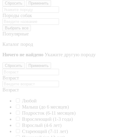
Сбросить
Применить
Породы собак
Выбрать все
Популярные
Каталог пород
Ничего не найдено
Укажите другую породу
Сбросить
Применить
Возраст
Возраст
Любой
Малыш (до 6 месяцев)
Подросток (6-11 месяцев)
Взрослеющий (1-3 года)
Взрослый (4-6 лет)
Стареющий (7-11 лет)