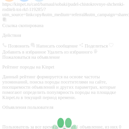
https://kinpet.ru/card/barnaul/sobaki/pudel-chistokrovnye-shchenki-
roditeli-toi-rkf-119285/?
utm_source=linkcopy&utm_medium=referral&utm_campaign=sharec
Ссылка скопирована
Действия
Позвонить
Написать сообщение
Поделиться
Добавить в избранное
Удалить из избранного
Пожаловаться на объявление
Рейтинг породы на Kinpet
Данный рейтинг формируется на основе частоты
упоминаний, поиска породы посетителями на сайте,
посещаемости объявлений и других параметрах, которые
помогают определить популярность породы на площадке
Kinpet.ru в текущий период времени.
Объявления пользователя
Пользователь за все время разместил 1 объявление, из них 0