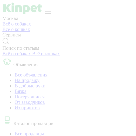
Москва
Всё о собаках
Всё о кошках
Сервисы
Поиск по статьям
Всё о собаках
Всё о кошках
Объявления
Все объявления
На продажу
В добрые руки
Вязка
Потерявшиеся
От заводчиков
Из приютов
Каталог продавцов
Все продавцы