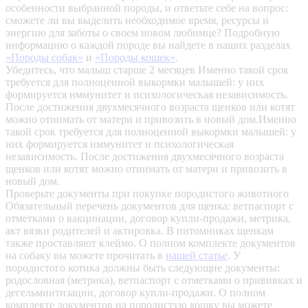
особенности выбранной породы, и ответьте себе на вопрос:
сможете ли вы выделить необходимое время, ресурсы и
энергию для заботы о своем новом любимце? Подробную
информацию о каждой породе вы найдете в наших разделах
«Породы собак»
и
«Породы кошек»
.
Убедитесь, что малыш старше 2 месяцев
Именно такой срок
требуется для полноценной выкормки малышей: у них
формируется иммунитет и психологическая независимость.
После достижения двухмесячного возраста щенков или котят
можно отнимать от матери и привозить в новый дом.Именно
такой срок требуется для полноценной выкормки малышей: у
них формируется иммунитет и психологическая
независимость. После достижения двухмесячного возраста
щенков или котят можно отнимать от матери и привозить в
новый дом.
Проверьте документы при покупке породистого животного
Обязательный перечень документов для щенка: ветпаспорт с
отметками о вакцинации, договор купли-продажи, метрика,
акт вязки родителей и актировка. В питомниках щенкам
также проставляют клеймо. О полном комплекте документов
на собаку вы можете прочитать в
нашей статье
.
У
породистого котика должны быть следующие документы:
родословная (метрика), ветпаспорт с отметками о прививках и
дегельминтизации, договор купли-продажи. О полном
комплекте документов на породистую кошку вы можете