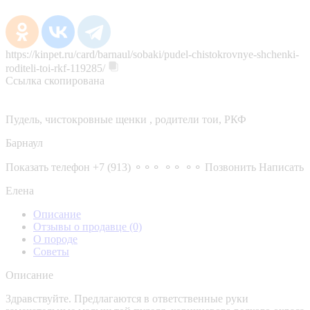
https://kinpet.ru/card/barnaul/sobaki/pudel-chistokrovnye-shchenki-
roditeli-toi-rkf-119285/
Ссылка скопирована
Пудель, чистокровные щенки , родители тои, РКФ
Барнаул
Показать телефон
+7 (913) ⚬⚬⚬ ⚬⚬ ⚬⚬
Позвонить
Написать
Елена
Описание
Отзывы о продавце
(0)
О породе
Советы
Описание
Здравствуйте. Предлагаются в ответственные руки