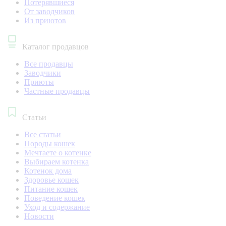
Потерявшиеся
От заводчиков
Из приютов
Каталог продавцов
Все продавцы
Заводчики
Приюты
Частные продавцы
Статьи
Все статьи
Породы кошек
Мечтаете о котенке
Выбираем котенка
Котенок дома
Здоровье кошек
Питание кошек
Поведение кошек
Уход и содержание
Новости