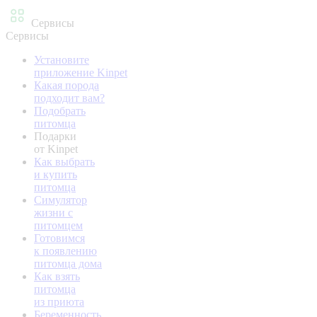
Сервисы
Сервисы
Установите
приложение Kinpet
Какая порода
подходит вам?
Подобрать
питомца
Подарки
от Kinpet
Как выбрать
и купить
питомца
Симулятор
жизни с
питомцем
Готовимся
к появлению
питомца дома
Как взять
питомца
из приюта
Беременность