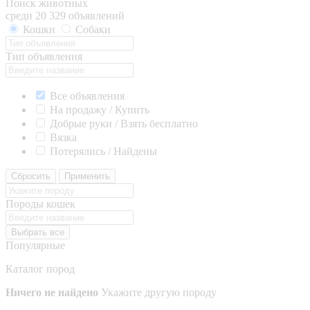
Поиск животных
среди 20 329 объявлений
Кошки
Собаки
Тип объявления
Все объявления
На продажу / Купить
Добрые руки / Взять бесплатно
Вязка
Потерялись / Найдены
Сбросить
Применить
Породы кошек
Выбрать все
Популярные
Каталог пород
Ничего не найдено
Укажите другую породу