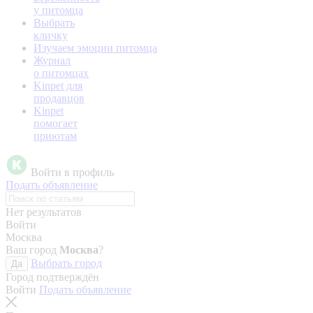
у питомца
Выбрать
кличку
Изучаем эмоции питомца
Журнал
о питомцах
Kinpet для
продавцов
Kinpet
помогает
приютам
Войти в профиль
Подать объявление
Нет результатов
Войти
Москва
Ваш город
Москва
?
Выбрать город
Да
Город подтверждён
Войти
Подать объявление