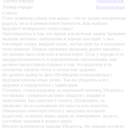
Группа породы:
Декоративные
Размер породы:
Миниатюрные
Советы
Стать хозяином собаки или кошки – это не только невероятная
радость, но и огромная ответственность. Как выбрать
будущего четвероного члена семьи?
Удостоверьтесь в том, что щенок или котенок здоров
Здоровые
малыши активны, любопытны и хорошо выглядят: у них
блестящие глазки, мокрый носик, чистая шерстка и упитанное
телосложение. Первые прививки малышам делает заводчик –
это должно быть отмечено в ветпаспорте. Если у породы есть
предрасположенность к определенным заболеваниям, вам
должны предоставить справки о том, что родители и их
потомство прошли тесты и полностью здоровы.
Не делайте выбор по фото
Необходимо познакомиться с
будущим членом семьи лично. Так вы убедитесь в его
здоровье и определитесь с характером.
Уточните, социализирован ли маленький питомец
Убедитесь,
что малыш с рождения активно общался с людьми и
животными, был приучен к туалету. Посмотрите, не
проявляет ли он излишнюю пугливость или агрессию.
Обязательно поинтересуйтесь у заводчика историей
родителей, особенно мамы: каков их темперамент, заслуги,
состояние здоровья и возраст вязки.
Изучите особенности породы
Убедитесь, что хорошо изучили