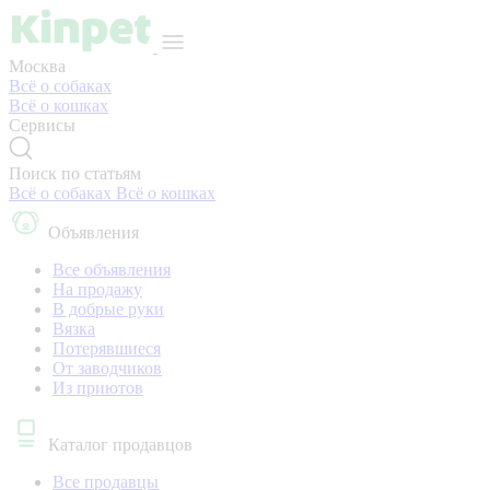
Москва
Всё о собаках
Всё о кошках
Сервисы
Поиск по статьям
Всё о собаках
Всё о кошках
Объявления
Все объявления
На продажу
В добрые руки
Вязка
Потерявшиеся
От заводчиков
Из приютов
Каталог продавцов
Все продавцы