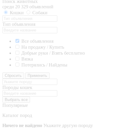
Поиск животных
среди 20 329 объявлений
Кошки
Собаки
Тип объявления
Все объявления
На продажу / Купить
Добрые руки / Взять бесплатно
Вязка
Потерялись / Найдены
Сбросить
Применить
Породы кошек
Выбрать все
Популярные
Каталог пород
Ничего не найдено
Укажите другую породу