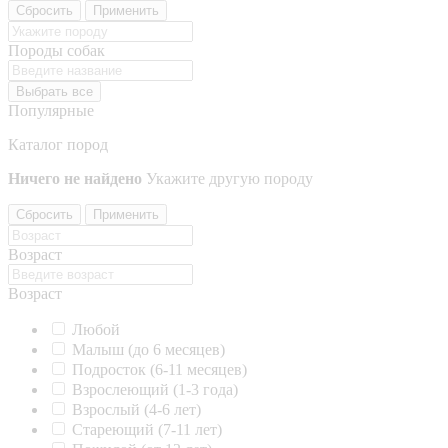
Сбросить
Применить
Породы собак
Выбрать все
Популярные
Каталог пород
Ничего не найдено
Укажите другую породу
Сбросить
Применить
Возраст
Возраст
Любой
Малыш (до 6 месяцев)
Подросток (6-11 месяцев)
Взрослеющий (1-3 года)
Взрослый (4-6 лет)
Стареющий (7-11 лет)