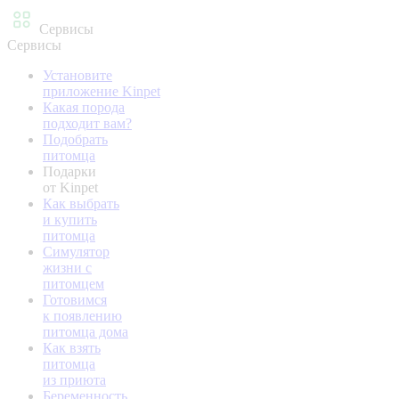
Сервисы
Сервисы
Установите
приложение Kinpet
Какая порода
подходит вам?
Подобрать
питомца
Подарки
от Kinpet
Как выбрать
и купить
питомца
Симулятор
жизни с
питомцем
Готовимся
к появлению
питомца дома
Как взять
питомца
из приюта
Беременность