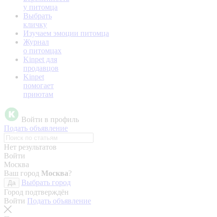
у питомца
Выбрать
кличку
Изучаем эмоции питомца
Журнал
о питомцах
Kinpet для
продавцов
Kinpet
помогает
приютам
Войти в профиль
Подать объявление
Нет результатов
Войти
Москва
Ваш город
Москва
?
Выбрать город
Да
Город подтверждён
Войти
Подать объявление