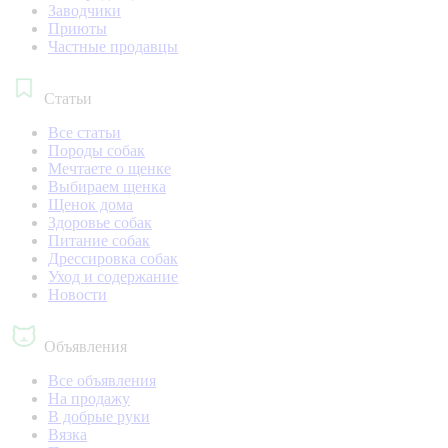
Заводчики
Приюты
Частные продавцы
Статьи
Все статьи
Породы собак
Мечтаете о щенке
Выбираем щенка
Щенок дома
Здоровье собак
Питание собак
Дрессировка собак
Уход и содержание
Новости
Объявления
Все объявления
На продажу
В добрые руки
Вязка