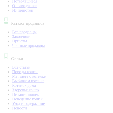
Потерявшиеся
От заводчиков
Из приютов
Каталог продавцов
Все продавцы
Заводчики
Приюты
Частные продавцы
Статьи
Все статьи
Породы кошек
Мечтаете о котенке
Выбираем котенка
Котенок дома
Здоровье кошек
Питание кошек
Поведение кошек
Уход и содержание
Новости