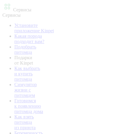
Сервисы
Сервисы
Установите
приложение Kinpet
Какая порода
подходит вам?
Подобрать
питомца
Подарки
от Kinpet
Как выбрать
и купить
питомца
Симулятор
жизни с
питомцем
Готовимся
к появлению
питомца дома
Как взять
питомца
из приюта
Беременность