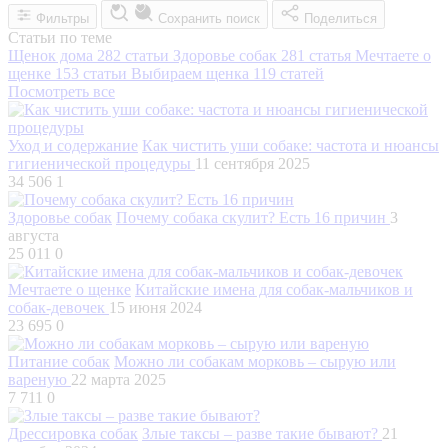
Фильтры
Сохранить поиск
Поделиться
Статьи по теме
Щенок дома
282 статьи
Здоровье собак
281 статья
Мечтаете о
щенке
153 статьи
Выбираем щенка
119 статей
Посмотреть все
Уход и содержание
Как чистить уши собаке: частота и нюансы
гигиенической процедуры
11 сентября 2025
34 506
1
Здоровье собак
Почему собака скулит? Есть 16 причин
3
августа
25 011
0
Мечтаете о щенке
Китайские имена для собак-мальчиков и
собак-девочек
15 июня 2024
23 695
0
Питание собак
Можно ли собакам морковь – сырую или
вареную
22 марта 2025
7 711
0
Дрессировка собак
Злые таксы – разве такие бывают?
21