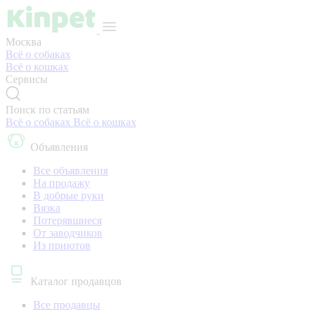
Москва
Всё о собаках
Всё о кошках
Сервисы
Поиск по статьям
Всё о собаках
Всё о кошках
Объявления
Все объявления
На продажу
В добрые руки
Вязка
Потерявшиеся
От заводчиков
Из приютов
Каталог продавцов
Все продавцы