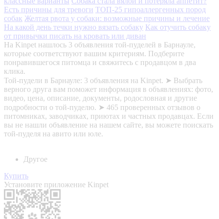
классные варианты
Собака стала вялой и потеряла аппетит?
Есть причины для тревоги
ТОП-25 гипоаллергенных пород
собак
Желтая рвота у собаки: возможные причины и лечение
На какой день течки нужно вязать собаку
Как отучить собаку
от привычки писать на кровать или диван
На Kinpet нашлось 3 объявления той-пуделей в Барнауле,
которые соответствуют вашим критериям. Подберите
понравившегося питомца и свяжитесь с продавцом в два
клика.
Той-пудели в Барнауле: 3 объявления на Kinpet. ➤ Выбрать
верного друга вам поможет информация в объявлениях: фото,
видео, цена, описание, документы, родословная и другие
подробности о той-пуделю. ➤ 465 проверенных отзывов о
питомниках, заводчиках, приютах и частных продавцах. Если
вы не нашли объявление на нашем сайте, вы можете поискать
той-пуделя на авито или юле.
Другое
Купить
Установите приложение Kinpet