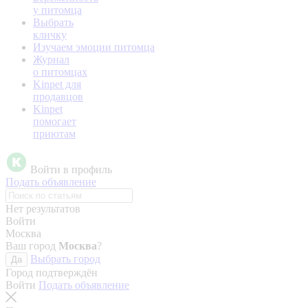
у питомца
Выбрать
кличку
Изучаем эмоции питомца
Журнал
о питомцах
Kinpet для
продавцов
Kinpet
помогает
приютам
Войти в профиль
Подать объявление
Нет результатов
Войти
Москва
Ваш город
Москва
?
Выбрать город
Да
Город подтверждён
Войти
Подать объявление