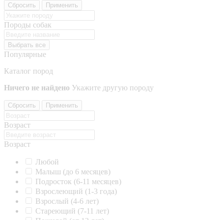
Сбросить
Применить
Породы собак
Выбрать все
Популярные
Каталог пород
Ничего не найдено
Укажите другую породу
Сбросить
Применить
Возраст
Возраст
Любой
Малыш (до 6 месяцев)
Подросток (6-11 месяцев)
Взрослеющий (1-3 года)
Взрослый (4-6 лет)
Стареющий (7-11 лет)