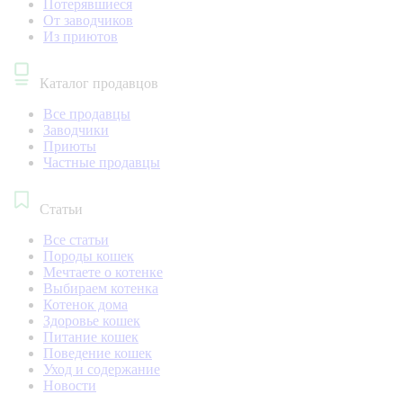
Потерявшиеся
От заводчиков
Из приютов
Каталог продавцов
Все продавцы
Заводчики
Приюты
Частные продавцы
Статьи
Все статьи
Породы кошек
Мечтаете о котенке
Выбираем котенка
Котенок дома
Здоровье кошек
Питание кошек
Поведение кошек
Уход и содержание
Новости