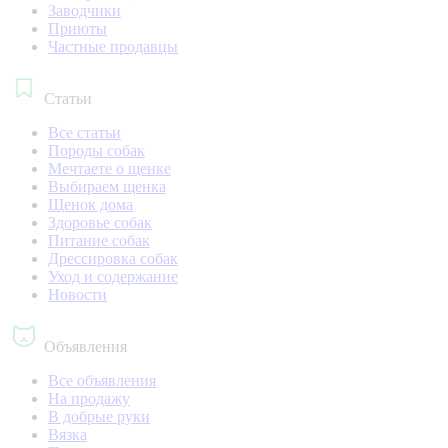
Заводчики
Приюты
Частные продавцы
Статьи
Все статьи
Породы собак
Мечтаете о щенке
Выбираем щенка
Щенок дома
Здоровье собак
Питание собак
Дрессировка собак
Уход и содержание
Новости
Объявления
Все объявления
На продажу
В добрые руки
Вязка