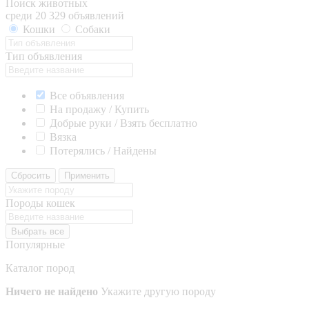
Поиск животных
среди 20 329 объявлений
Кошки
Собаки
Тип объявления
Все объявления
На продажу / Купить
Добрые руки / Взять бесплатно
Вязка
Потерялись / Найдены
Сбросить
Применить
Породы кошек
Выбрать все
Популярные
Каталог пород
Ничего не найдено
Укажите другую породу