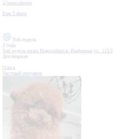
Еще 5 фото
Той-пудель
2 года
Той пудель вязка
Новосибирск, Выборная ул., 115/2
Договорная
Ольга
Частный продавец