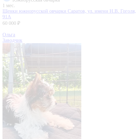
1 мес.
Щенки южнорусской овчарки
Саратов, ул. имени Н.В. Гоголя,
91А
60 000 ₽
Ольга
Заводчик