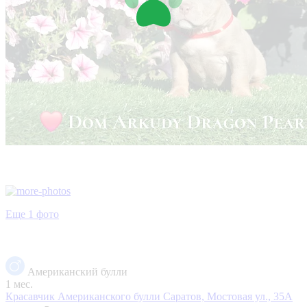
Еще 1 фото
Американский булли
1 мес.
Красавчик Американского булли
Саратов, Мостовая ул., 35А