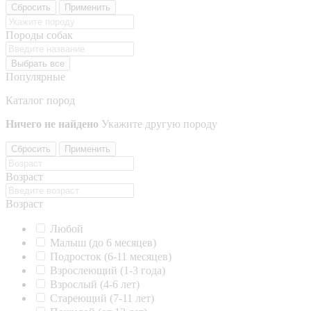
Сбросить
Применить
Породы собак
Выбрать все
Популярные
Каталог пород
Ничего не найдено
Укажите другую породу
Сбросить
Применить
Возраст
Возраст
Любой
Малыш (до 6 месяцев)
Подросток (6-11 месяцев)
Взрослеющий (1-3 года)
Взрослый (4-6 лет)
Стареющий (7-11 лет)