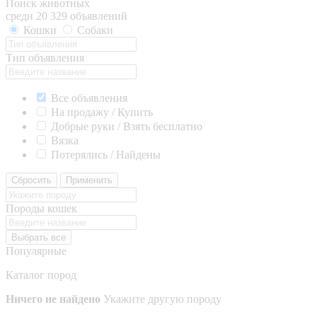
Поиск животных
среди 20 329 объявлений
Кошки
Собаки
Тип объявления
Все объявления
На продажу / Купить
Добрые руки / Взять бесплатно
Вязка
Потерялись / Найдены
Сбросить
Применить
Породы кошек
Выбрать все
Популярные
Каталог пород
Ничего не найдено
Укажите другую породу