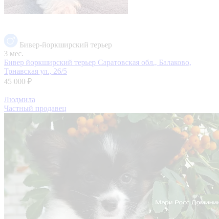
Бивер-йоркширский терьер
3 мес.
Бивер йоркширский терьер
Саратовская обл., Балаково,
Трнавская ул., 26/5
45 000 ₽
Людмила
Частный продавец