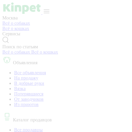
Москва
Всё о собаках
Всё о кошках
Сервисы
Поиск по статьям
Всё о собаках
Всё о кошках
Объявления
Все объявления
На продажу
В добрые руки
Вязка
Потерявшиеся
От заводчиков
Из приютов
Каталог продавцов
Все продавцы