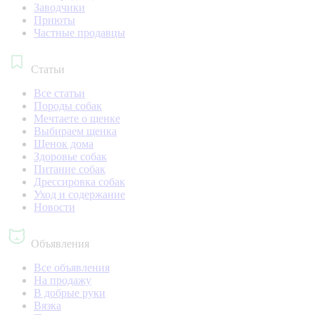
Заводчики
Приюты
Частные продавцы
Статьи
Все статьи
Породы собак
Мечтаете о щенке
Выбираем щенка
Щенок дома
Здоровье собак
Питание собак
Дрессировка собак
Уход и содержание
Новости
Объявления
Все объявления
На продажу
В добрые руки
Вязка