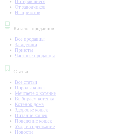
Потерявшиеся
От заводчиков
Из приютов
Каталог продавцов
Все продавцы
Заводчики
Приюты
Частные продавцы
Статьи
Все статьи
Породы кошек
Мечтаете о котенке
Выбираем котенка
Котенок дома
Здоровье кошек
Питание кошек
Поведение кошек
Уход и содержание
Новости