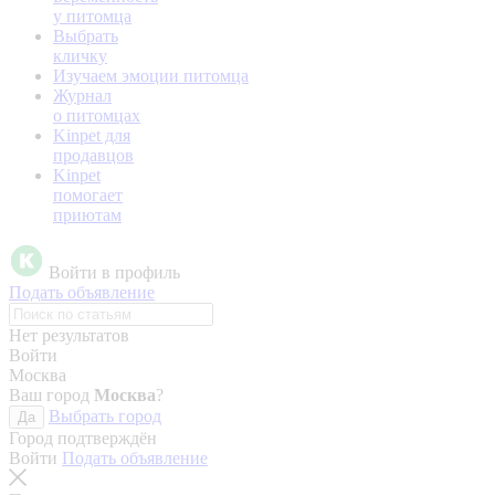
у питомца
Выбрать
кличку
Изучаем эмоции питомца
Журнал
о питомцах
Kinpet для
продавцов
Kinpet
помогает
приютам
Войти в профиль
Подать объявление
Нет результатов
Войти
Москва
Ваш город
Москва
?
Выбрать город
Да
Город подтверждён
Войти
Подать объявление