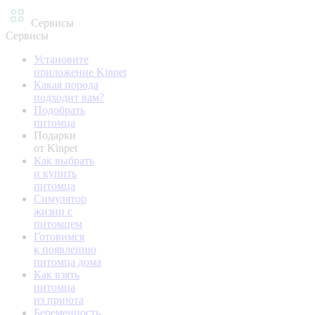
Сервисы
Сервисы
Установите
приложение Kinpet
Какая порода
подходит вам?
Подобрать
питомца
Подарки
от Kinpet
Как выбрать
и купить
питомца
Симулятор
жизни с
питомцем
Готовимся
к появлению
питомца дома
Как взять
питомца
из приюта
Беременность