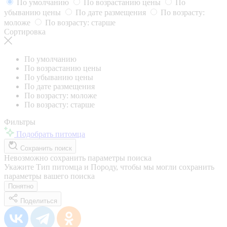
По умолчанию
По возрастанию цены
По
убыванию цены
По дате размещения
По возрасту:
моложе
По возрасту: старше
Сортировка
По умолчанию
По возрастанию цены
По убыванию цены
По дате размещения
По возрасту: моложе
По возрасту: старше
Фильтры
Подобрать питомца
Сохранить поиск
Невозможно сохранить параметры поиска
Укажите Тип питомца и Породу, чтобы мы могли сохранить
параметры вашего поиска
Понятно
Поделиться