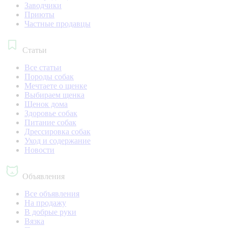
Заводчики
Приюты
Частные продавцы
Статьи
Все статьи
Породы собак
Мечтаете о щенке
Выбираем щенка
Щенок дома
Здоровье собак
Питание собак
Дрессировка собак
Уход и содержание
Новости
Объявления
Все объявления
На продажу
В добрые руки
Вязка