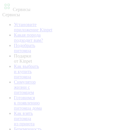
Сервисы
Сервисы
Установите
приложение Kinpet
Какая порода
подходит вам?
Подобрать
питомца
Подарки
от Kinpet
Как выбрать
и купить
питомца
Симулятор
жизни с
питомцем
Готовимся
к появлению
питомца дома
Как взять
питомца
из приюта
Беременность