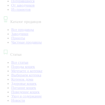
Потерявшиеся
От заводчиков
Из приютов
Каталог продавцов
Все продавцы
Заводчики
Приюты
Частные продавцы
Статьи
Все статьи
Породы кошек
Мечтаете о котенке
Выбираем котенка
Котенок дома
Здоровье кошек
Питание кошек
Поведение кошек
Уход и содержание
Новости