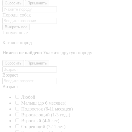
Сбросить
Применить
Породы собак
Выбрать все
Популярные
Каталог пород
Ничего не найдено
Укажите другую породу
Сбросить
Применить
Возраст
Возраст
Любой
Малыш (до 6 месяцев)
Подросток (6-11 месяцев)
Взрослеющий (1-3 года)
Взрослый (4-6 лет)
Стареющий (7-11 лет)