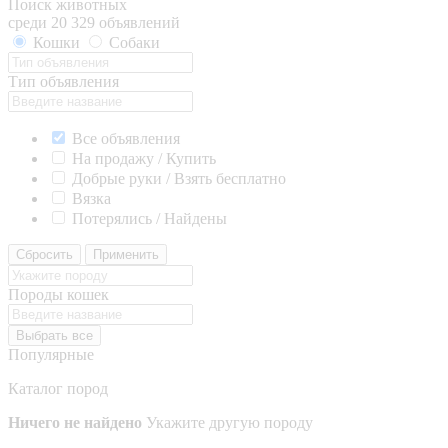
Поиск животных
среди 20 329 объявлений
Кошки
Собаки
Тип объявления
Все объявления
На продажу / Купить
Добрые руки / Взять бесплатно
Вязка
Потерялись / Найдены
Сбросить
Применить
Породы кошек
Выбрать все
Популярные
Каталог пород
Ничего не найдено
Укажите другую породу