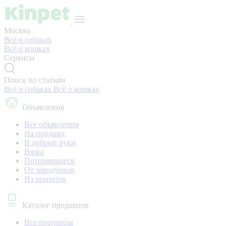
Москва
Всё о собаках
Всё о кошках
Сервисы
Поиск по статьям
Всё о собаках
Всё о кошках
Объявления
Все объявления
На продажу
В добрые руки
Вязка
Потерявшиеся
От заводчиков
Из приютов
Каталог продавцов
Все продавцы