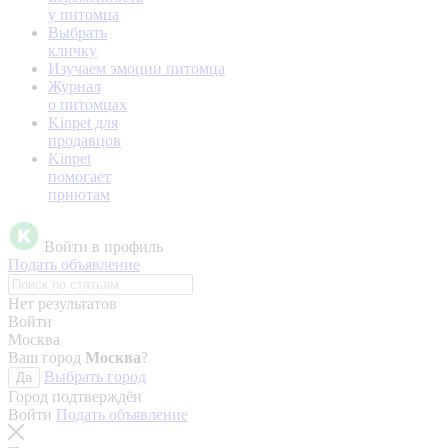
у питомца
Выбрать
кличку
Изучаем эмоции питомца
Журнал
о питомцах
Kinpet для
продавцов
Kinpet
помогает
приютам
Войти в профиль
Подать объявление
Нет результатов
Войти
Москва
Ваш город
Москва
?
Выбрать город
Да
Город подтверждён
Войти
Подать объявление