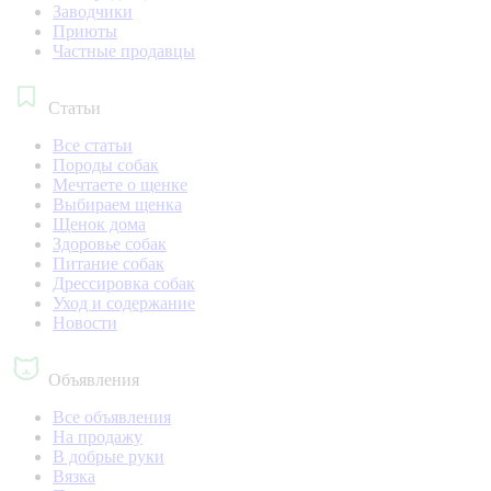
Заводчики
Приюты
Частные продавцы
Статьи
Все статьи
Породы собак
Мечтаете о щенке
Выбираем щенка
Щенок дома
Здоровье собак
Питание собак
Дрессировка собак
Уход и содержание
Новости
Объявления
Все объявления
На продажу
В добрые руки
Вязка