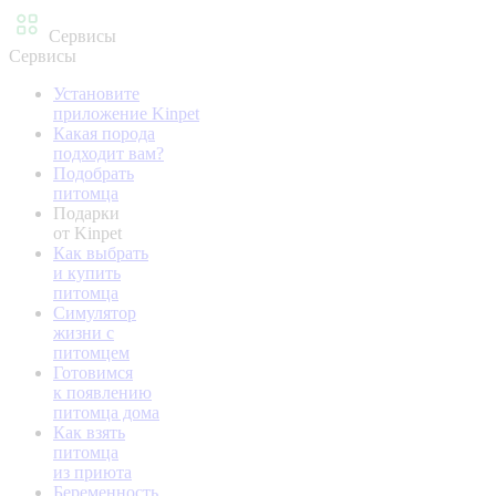
Сервисы
Сервисы
Установите
приложение Kinpet
Какая порода
подходит вам?
Подобрать
питомца
Подарки
от Kinpet
Как выбрать
и купить
питомца
Симулятор
жизни с
питомцем
Готовимся
к появлению
питомца дома
Как взять
питомца
из приюта
Беременность