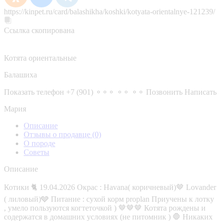
https://kinpet.ru/card/balashikha/koshki/kotyata-orientalnye-121239/
Ссылка скопирована
Котята ориентальные
Балашиха
Показать телефон
+7 (901) ⚬⚬⚬ ⚬⚬ ⚬⚬
Позвонить
Написать
Мария
Описание
Отзывы о продавце
(0)
О породе
Советы
Описание
Котики 🐈 19.04.2026 Окрас : Havana( коричневый)🤎 Lovander
( лиловый)🩶 Питание : сухой корм proplan Приучены к лотку
, умело пользуются когтеточкой ) 🤎🤎🤎 Котята рождены и
содержатся в домашних условиях (не питомник ) 🛑 Никаких