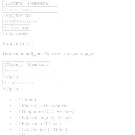
Сбросить
Применить
Породы собак
Выбрать все
Популярные
Каталог пород
Ничего не найдено
Укажите другую породу
Сбросить
Применить
Возраст
Возраст
Любой
Малыш (до 6 месяцев)
Подросток (6-11 месяцев)
Взрослеющий (1-3 года)
Взрослый (4-6 лет)
Стареющий (7-11 лет)