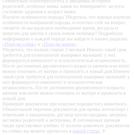
Обязательно поинтересуйтесь у заводчика историей
родителей, особенно мамы: каков их темперамент, заслуги,
состояние здоровья и возраст вязки.
Изучите особенности породы
Убедитесь, что хорошо изучили
особенности выбранной породы, и ответьте себе на вопрос:
сможете ли вы выделить необходимое время, ресурсы и
энергию для заботы о своем новом любимце? Подробную
информацию о каждой породе вы найдете в наших разделах
«Породы собак»
и
«Породы кошек»
.
Убедитесь, что малыш старше 2 месяцев
Именно такой срок
требуется для полноценной выкормки малышей: у них
формируется иммунитет и психологическая независимость.
После достижения двухмесячного возраста щенков или котят
можно отнимать от матери и привозить в новый дом.Именно
такой срок требуется для полноценной выкормки малышей: у
них формируется иммунитет и психологическая
независимость. После достижения двухмесячного возраста
щенков или котят можно отнимать от матери и привозить в
новый дом.
Проверьте документы при покупке породистого животного
Обязательный перечень документов для щенка: ветпаспорт с
отметками о вакцинации, договор купли-продажи, метрика,
акт вязки родителей и актировка. В питомниках щенкам
также проставляют клеймо. О полном комплекте документов
на собаку вы можете прочитать в
нашей статье
.
У