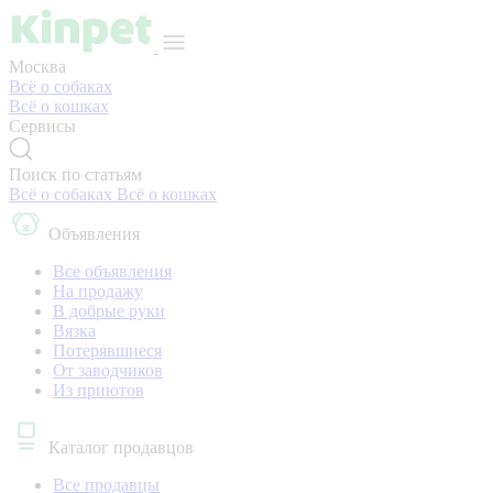
Москва
Всё о собаках
Всё о кошках
Сервисы
Поиск по статьям
Всё о собаках
Всё о кошках
Объявления
Все объявления
На продажу
В добрые руки
Вязка
Потерявшиеся
От заводчиков
Из приютов
Каталог продавцов
Все продавцы