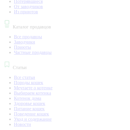
Потерявшиеся
От заводчиков
Из приютов
Каталог продавцов
Все продавцы
Заводчики
Приюты
Частные продавцы
Статьи
Все статьи
Породы кошек
Мечтаете о котенке
Выбираем котенка
Котенок дома
Здоровье кошек
Питание кошек
Поведение кошек
Уход и содержание
Новости