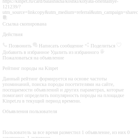
https://kinpet.ru/card/balashikha/koshki/kotyata-orientalnye-
121239/?
utm_source=linkcopy&utm_medium=referral&utm_campaign=sharec
Ссылка скопирована
Действия
Позвонить
Написать сообщение
Поделиться
Добавить в избранное
Удалить из избранного
Пожаловаться на объявление
Рейтинг породы на Kinpet
Данный рейтинг формируется на основе частоты
упоминаний, поиска породы посетителями на сайте,
посещаемости объявлений и других параметрах, которые
помогают определить популярность породы на площадке
Kinpet.ru в текущий период времени.
Объявления пользователя
Пользователь за все время разместил 1 объявление, из них 0
завершено, 1 активное.