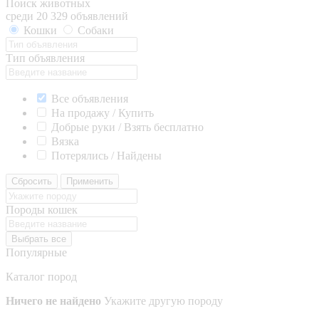
Поиск животных
среди 20 329 объявлений
Кошки
Собаки
Тип объявления
Все объявления
На продажу / Купить
Добрые руки / Взять бесплатно
Вязка
Потерялись / Найдены
Сбросить
Применить
Породы кошек
Выбрать все
Популярные
Каталог пород
Ничего не найдено
Укажите другую породу