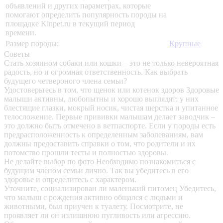
объявлений и других параметрах, которые
помогают определить популярность породы на
площадке Kinpet.ru в текущий период
времени.
Размер породы:
Крупные
Советы
Стать хозяином собаки или кошки – это не только невероятная
радость, но и огромная ответственность. Как выбрать
будущего четвероного члена семьи?
Удостоверьтесь в том, что щенок или котенок здоров
Здоровые
малыши активны, любопытны и хорошо выглядят: у них
блестящие глазки, мокрый носик, чистая шерстка и упитанное
телосложение. Первые прививки малышам делает заводчик –
это должно быть отмечено в ветпаспорте. Если у породы есть
предрасположенность к определенным заболеваниям, вам
должны предоставить справки о том, что родители и их
потомство прошли тесты и полностью здоровы.
Не делайте выбор по фото
Необходимо познакомиться с
будущим членом семьи лично. Так вы убедитесь в его
здоровье и определитесь с характером.
Уточните, социализирован ли маленький питомец
Убедитесь,
что малыш с рождения активно общался с людьми и
животными, был приучен к туалету. Посмотрите, не
проявляет ли он излишнюю пугливость или агрессию.