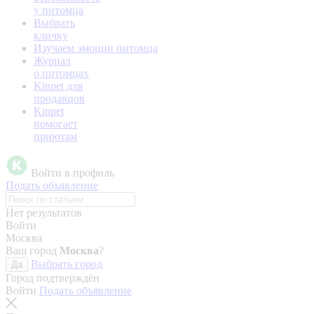
у питомца
Выбрать
кличку
Изучаем эмоции питомца
Журнал
о питомцах
Kinpet для
продавцов
Kinpet
помогает
приютам
Войти в профиль
Подать объявление
Нет результатов
Войти
Москва
Ваш город
Москва
?
Выбрать город
Да
Город подтверждён
Войти
Подать объявление