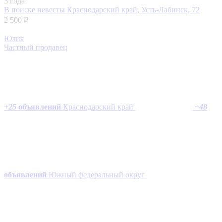
3 года
В поиске невесты
Краснодарский край, Усть-Лабинск, 72
2 500 ₽
Юлия
Частный продавец
+
25
объявлений
Краснодарский край
+
48
объявлений
Южный федеральный округ