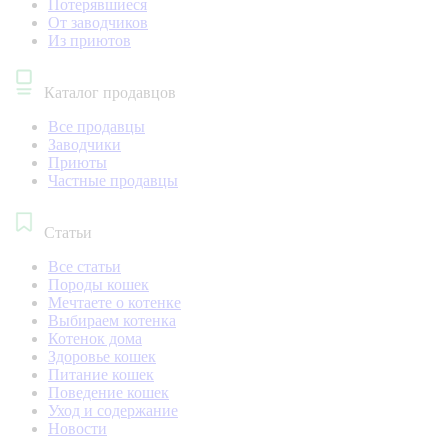
Потерявшиеся
От заводчиков
Из приютов
Каталог продавцов
Все продавцы
Заводчики
Приюты
Частные продавцы
Статьи
Все статьи
Породы кошек
Мечтаете о котенке
Выбираем котенка
Котенок дома
Здоровье кошек
Питание кошек
Поведение кошек
Уход и содержание
Новости