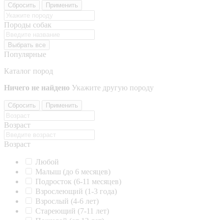
Сбросить
Применить
Породы собак
Выбрать все
Популярные
Каталог пород
Ничего не найдено
Укажите другую породу
Сбросить
Применить
Возраст
Возраст
Любой
Малыш (до 6 месяцев)
Подросток (6-11 месяцев)
Взрослеющий (1-3 года)
Взрослый (4-6 лет)
Стареющий (7-11 лет)