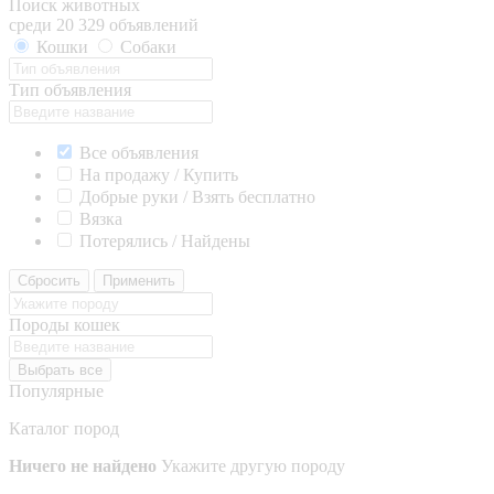
Поиск животных
среди 20 329 объявлений
Кошки
Собаки
Тип объявления
Все объявления
На продажу / Купить
Добрые руки / Взять бесплатно
Вязка
Потерялись / Найдены
Сбросить
Применить
Породы кошек
Выбрать все
Популярные
Каталог пород
Ничего не найдено
Укажите другую породу