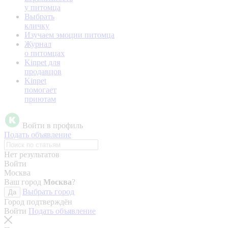
у питомца
Выбрать
кличку
Изучаем эмоции питомца
Журнал
о питомцах
Kinpet для
продавцов
Kinpet
помогает
приютам
Войти в профиль
Подать объявление
Нет результатов
Войти
Москва
Ваш город
Москва
?
Выбрать город
Да
Город подтверждён
Войти
Подать объявление