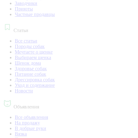
Заводчики
Приюты
Частные продавцы
Статьи
Все статьи
Породы собак
Мечтаете о щенке
Выбираем щенка
Щенок дома
Здоровье собак
Питание собак
Дрессировка собак
Уход и содержание
Новости
Объявления
Все объявления
На продажу
В добрые руки
Вязка