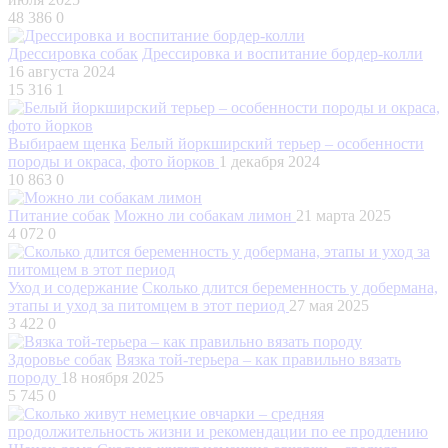
48 386
0
Дрессировка собак
Дрессировка и воспитание бордер-колли
16 августа 2024
15 316
1
Выбираем щенка
Белый йоркширский терьер – особенности
породы и окраса, фото йорков
1 декабря 2024
10 863
0
Питание собак
Можно ли собакам лимон
21 марта 2025
4 072
0
Уход и содержание
Сколько длится беременность у добермана,
этапы и уход за питомцем в этот период
27 мая 2025
3 422
0
Здоровье собак
Вязка той-терьера – как правильно вязать
породу
18 ноября 2025
5 745
0