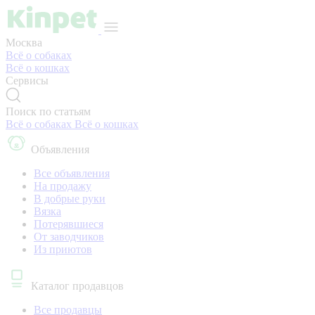
Москва
Всё о собаках
Всё о кошках
Сервисы
Поиск по статьям
Всё о собаках
Всё о кошках
Объявления
Все объявления
На продажу
В добрые руки
Вязка
Потерявшиеся
От заводчиков
Из приютов
Каталог продавцов
Все продавцы