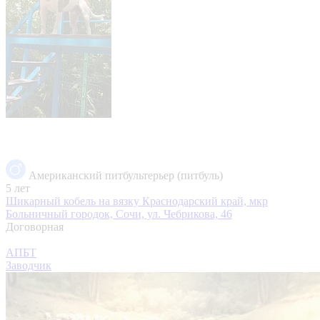
Американский питбультерьер (питбуль)
5 лет
Шикарный кобель на вязку
Краснодарский край, мкр
Больничный городок, Сочи, ул. Чебрикова, 46
Договорная
АПБТ
Заводчик