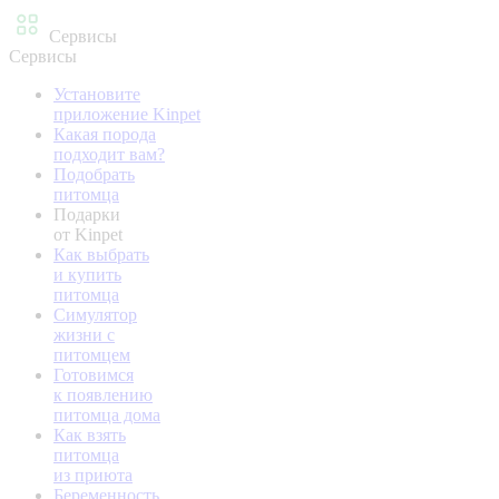
Сервисы
Сервисы
Установите
приложение Kinpet
Какая порода
подходит вам?
Подобрать
питомца
Подарки
от Kinpet
Как выбрать
и купить
питомца
Симулятор
жизни с
питомцем
Готовимся
к появлению
питомца дома
Как взять
питомца
из приюта
Беременность