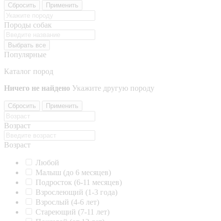
Сбросить
Применить
Породы собак
Выбрать все
Популярные
Каталог пород
Ничего не найдено
Укажите другую породу
Сбросить
Применить
Возраст
Возраст
Любой
Малыш (до 6 месяцев)
Подросток (6-11 месяцев)
Взрослеющий (1-3 года)
Взрослый (4-6 лет)
Стареющий (7-11 лет)