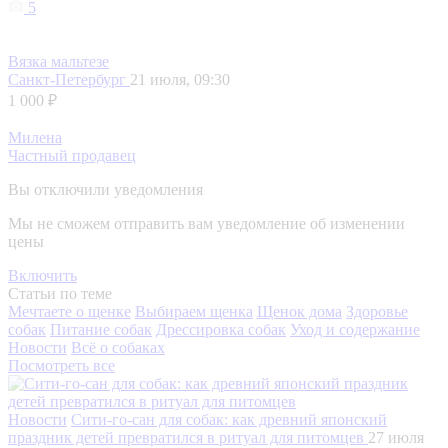
5
Вязка мальтезе
Санкт-Петербург
21 июля, 09:30
1 000 ₽
Милена
Частный продавец
Вы отключили уведомления
Мы не сможем отправить вам уведомление об изменении
цены
Включить
Статьи по теме
Мечтаете о щенке
Выбираем щенка
Щенок дома
Здоровье
собак
Питание собак
Дрессировка собак
Уход и содержание
Новости
Всё о собаках
Посмотреть все
Новости
Сити-го-сан для собак: как древний японский
праздник детей превратился в ритуал для питомцев
27 июля