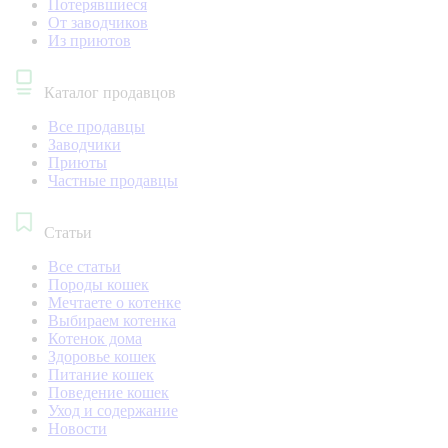
Потерявшиеся
От заводчиков
Из приютов
Каталог продавцов
Все продавцы
Заводчики
Приюты
Частные продавцы
Статьи
Все статьи
Породы кошек
Мечтаете о котенке
Выбираем котенка
Котенок дома
Здоровье кошек
Питание кошек
Поведение кошек
Уход и содержание
Новости