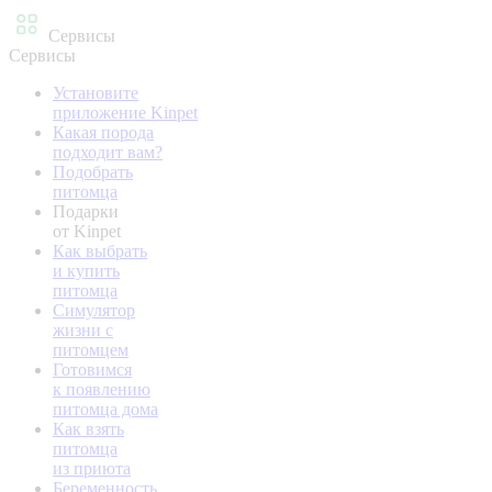
Сервисы
Сервисы
Установите
приложение Kinpet
Какая порода
подходит вам?
Подобрать
питомца
Подарки
от Kinpet
Как выбрать
и купить
питомца
Симулятор
жизни с
питомцем
Готовимся
к появлению
питомца дома
Как взять
питомца
из приюта
Беременность