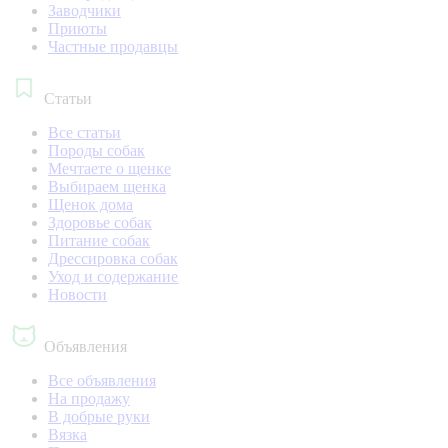
Заводчики
Приюты
Частные продавцы
Статьи
Все статьи
Породы собак
Мечтаете о щенке
Выбираем щенка
Щенок дома
Здоровье собак
Питание собак
Дрессировка собак
Уход и содержание
Новости
Объявления
Все объявления
На продажу
В добрые руки
Вязка