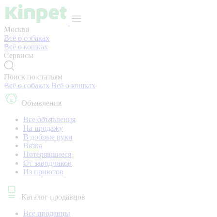
Москва
Всё о собаках
Всё о кошках
Сервисы
Поиск по статьям
Всё о собаках
Всё о кошках
Объявления
Все объявления
На продажу
В добрые руки
Вязка
Потерявшиеся
От заводчиков
Из приютов
Каталог продавцов
Все продавцы