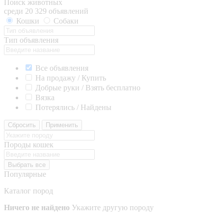
Поиск животных
среди 20 329 объявлений
Кошки
Собаки
Тип объявления
Все объявления
На продажу / Купить
Добрые руки / Взять бесплатно
Вязка
Потерялись / Найдены
Сбросить
Применить
Породы кошек
Выбрать все
Популярные
Каталог пород
Ничего не найдено
Укажите другую породу