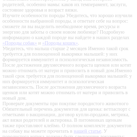
родителей, особенно мамы: каков их темперамент, заслуги,
состояние здоровья и возраст вязки.
Изучите особенности породы
Убедитесь, что хорошо изучили
особенности выбранной породы, и ответьте себе на вопрос:
сможете ли вы выделить необходимое время, ресурсы и
энергию для заботы о своем новом любимце? Подробную
информацию о каждой породе вы найдете в наших разделах
«Породы собак»
и
«Породы кошек»
.
Убедитесь, что малыш старше 2 месяцев
Именно такой срок
требуется для полноценной выкормки малышей: у них
формируется иммунитет и психологическая независимость.
После достижения двухмесячного возраста щенков или котят
можно отнимать от матери и привозить в новый дом.Именно
такой срок требуется для полноценной выкормки малышей: у
них формируется иммунитет и психологическая
независимость. После достижения двухмесячного возраста
щенков или котят можно отнимать от матери и привозить в
новый дом.
Проверьте документы при покупке породистого животного
Обязательный перечень документов для щенка: ветпаспорт с
отметками о вакцинации, договор купли-продажи, метрика,
акт вязки родителей и актировка. В питомниках щенкам
также проставляют клеймо. О полном комплекте документов
на собаку вы можете прочитать в
нашей статье
.
У
породистого котика должны быть следующие документы: