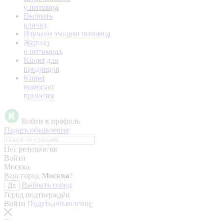
у питомца
Выбрать
кличку
Изучаем эмоции питомца
Журнал
о питомцах
Kinpet для
продавцов
Kinpet
помогает
приютам
Войти в профиль
Подать объявление
Нет результатов
Войти
Москва
Ваш город
Москва
?
Выбрать город
Да
Город подтверждён
Войти
Подать объявление