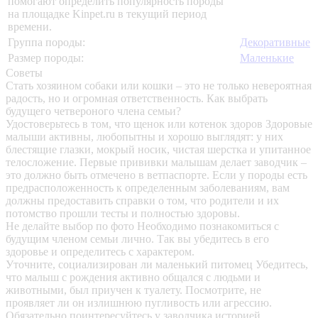
помогают определить популярность породы
на площадке Kinpet.ru в текущий период
времени.
Группа породы:
Декоративные
Размер породы:
Маленькие
Советы
Стать хозяином собаки или кошки – это не только невероятная
радость, но и огромная ответственность. Как выбрать
будущего четвероного члена семьи?
Удостоверьтесь в том, что щенок или котенок здоров
Здоровые
малыши активны, любопытны и хорошо выглядят: у них
блестящие глазки, мокрый носик, чистая шерстка и упитанное
телосложение. Первые прививки малышам делает заводчик –
это должно быть отмечено в ветпаспорте. Если у породы есть
предрасположенность к определенным заболеваниям, вам
должны предоставить справки о том, что родители и их
потомство прошли тесты и полностью здоровы.
Не делайте выбор по фото
Необходимо познакомиться с
будущим членом семьи лично. Так вы убедитесь в его
здоровье и определитесь с характером.
Уточните, социализирован ли маленький питомец
Убедитесь,
что малыш с рождения активно общался с людьми и
животными, был приучен к туалету. Посмотрите, не
проявляет ли он излишнюю пугливость или агрессию.
Обязательно поинтересуйтесь у заводчика историей