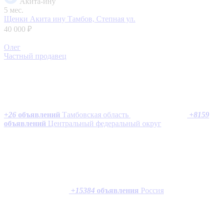
Акита-ину
5 мес.
Щенки Акита ину
Тамбов, Степная ул.
40 000 ₽
Олег
Частный продавец
+
26
объявлений
Тамбовская область
+
8159
объявлений
Центральный федеральный округ
+
15384
объявления
Россия