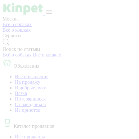
Москва
Всё о собаках
Всё о кошках
Сервисы
Поиск по статьям
Всё о собаках
Всё о кошках
Объявления
Все объявления
На продажу
В добрые руки
Вязка
Потерявшиеся
От заводчиков
Из приютов
Каталог продавцов
Все продавцы