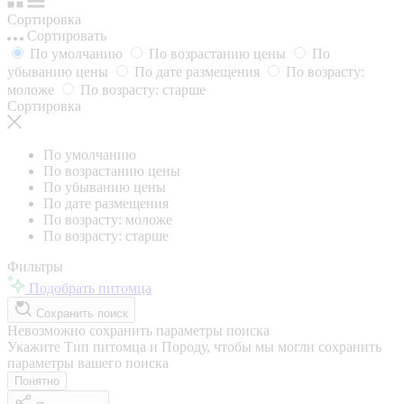
Сортировка
Сортировать
По умолчанию
По возрастанию цены
По
убыванию цены
По дате размещения
По возрасту:
моложе
По возрасту: старше
Сортировка
По умолчанию
По возрастанию цены
По убыванию цены
По дате размещения
По возрасту: моложе
По возрасту: старше
Фильтры
Подобрать питомца
Сохранить поиск
Невозможно сохранить параметры поиска
Укажите Тип питомца и Породу, чтобы мы могли сохранить
параметры вашего поиска
Понятно