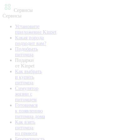
Сервисы
Сервисы
Установите
приложение Kinpet
Какая порода
подходит вам?
Подобрать
питомца
Подарки
от Kinpet
Как выбрать
и купить
питомца
Симулятор
жизни с
питомцем
Готовимся
к появлению
питомца дома
Как взять
питомца
из приюта
Беременность