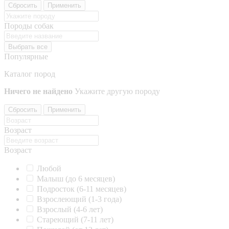
Сбросить
Применить
Породы собак
Выбрать все
Популярные
Каталог пород
Ничего не найдено
Укажите другую породу
Сбросить
Применить
Возраст
Возраст
Любой
Малыш (до 6 месяцев)
Подросток (6-11 месяцев)
Взрослеющий (1-3 года)
Взрослый (4-6 лет)
Стареющий (7-11 лет)