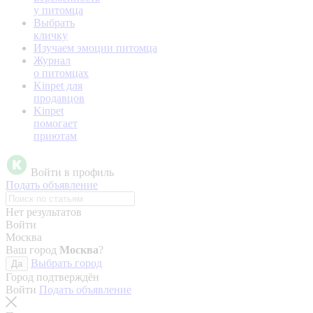
у питомца
Выбрать
кличку
Изучаем эмоции питомца
Журнал
о питомцах
Kinpet для
продавцов
Kinpet
помогает
приютам
Войти в профиль
Подать объявление
Нет результатов
Войти
Москва
Ваш город
Москва
?
Выбрать город
Да
Город подтверждён
Войти
Подать объявление