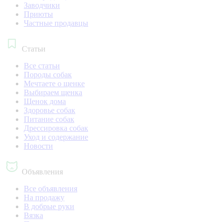
Заводчики
Приюты
Частные продавцы
Статьи
Все статьи
Породы собак
Мечтаете о щенке
Выбираем щенка
Щенок дома
Здоровье собак
Питание собак
Дрессировка собак
Уход и содержание
Новости
Объявления
Все объявления
На продажу
В добрые руки
Вязка