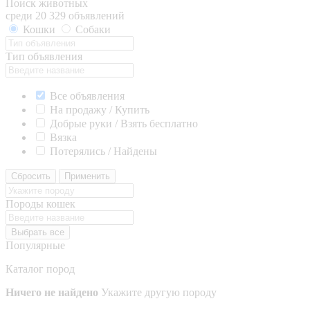
Поиск животных
среди 20 329 объявлений
Кошки
Собаки
Тип объявления
Все объявления
На продажу / Купить
Добрые руки / Взять бесплатно
Вязка
Потерялись / Найдены
Сбросить
Применить
Породы кошек
Выбрать все
Популярные
Каталог пород
Ничего не найдено
Укажите другую породу