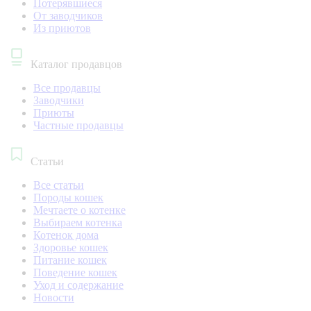
Потерявшиеся
От заводчиков
Из приютов
Каталог продавцов
Все продавцы
Заводчики
Приюты
Частные продавцы
Статьи
Все статьи
Породы кошек
Мечтаете о котенке
Выбираем котенка
Котенок дома
Здоровье кошек
Питание кошек
Поведение кошек
Уход и содержание
Новости