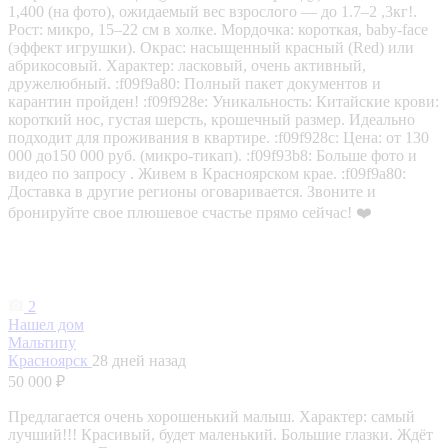
1,400 (на фото), ожидаемый вес взрослого — до 1.7–2 ,3кг!.
Рост: микро, 15–22 см в холке. Мордочка: короткая, baby-face
(эффект игрушки). Окрас: насыщенный красный (Red) или
абрикосовый. Характер: ласковый, очень активный,
дружелюбный. :f09f9a80: Полный пакет документов и
карантин пройден! :f09f928e: Уникальность: Китайские крови:
короткий нос, густая шерсть, крошечный размер. Идеально
подходит для проживания в квартире. :f09f928c: Цена: от 130
000 до150 000 руб. (микро-тикап). :f09f93b8: Больше фото и
видео по запросу . Живем в Красноярском крае. :f09f9a80:
Доставка в другие регионы оговаривается. Звоните и
бронируйте свое плюшевое счастье прямо сейчас! ❤️
2
Нашел дом
Мальтипу
Красноярск
28 дней назад
50 000 ₽
Предлагается очень хорошенький малыш. Характер: самый
лучший!!! Красивый, будет маленький. Большие глазки. Ждёт