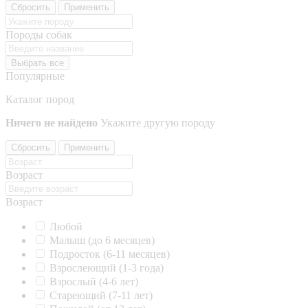
Сбросить
Применить
Породы собак
Выбрать все
Популярные
Каталог пород
Ничего не найдено
Укажите другую породу
Сбросить
Применить
Возраст
Возраст
Любой
Малыш (до 6 месяцев)
Подросток (6-11 месяцев)
Взрослеющий (1-3 года)
Взрослый (4-6 лет)
Стареющий (7-11 лет)