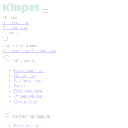
Москва
Всё о собаках
Всё о кошках
Сервисы
Поиск по статьям
Всё о собаках
Всё о кошках
Объявления
Все объявления
На продажу
В добрые руки
Вязка
Потерявшиеся
От заводчиков
Из приютов
Каталог продавцов
Все продавцы