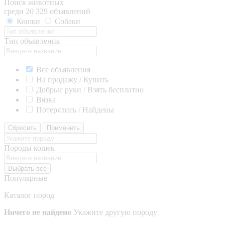
Поиск животных
среди 20 329 объявлений
Кошки
Собаки
Тип объявления
Все объявления
На продажу / Купить
Добрые руки / Взять бесплатно
Вязка
Потерялись / Найдены
Сбросить
Применить
Породы кошек
Выбрать все
Популярные
Каталог пород
Ничего не найдено
Укажите другую породу