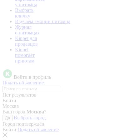
у питомца
Выбрать
кличку
Изучаем эмоции питомца
Журнал
о питомцах
Kinpet для
продавцов
Kinpet
помогает
приютам
Войти в профиль
Подать объявление
Нет результатов
Войти
Москва
Ваш город
Москва
?
Выбрать город
Да
Город подтверждён
Войти
Подать объявление