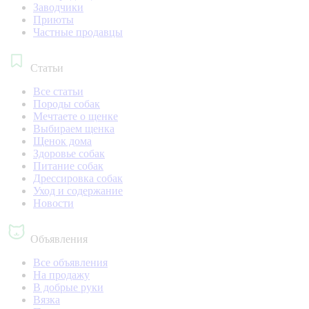
Заводчики
Приюты
Частные продавцы
Статьи
Все статьи
Породы собак
Мечтаете о щенке
Выбираем щенка
Щенок дома
Здоровье собак
Питание собак
Дрессировка собак
Уход и содержание
Новости
Объявления
Все объявления
На продажу
В добрые руки
Вязка