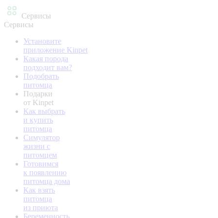
Сервисы
Сервисы
Установите
приложение Kinpet
Какая порода
подходит вам?
Подобрать
питомца
Подарки
от Kinpet
Как выбрать
и купить
питомца
Симулятор
жизни с
питомцем
Готовимся
к появлению
питомца дома
Как взять
питомца
из приюта
Беременность