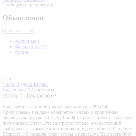
Сообщить о нарушении
Объявления
Активные
1
Завершенные
3
Архив
9
Тикап, пудели Китай.
Красноярск
28 дней назад
150 000 ₽
+15%
130 000 ₽
Ваша мечта — живой плюшевый мишка! :f09fa7b8:
Предлагаем к продаже невероятно милых и крошечных
щенков тикап-пуделя (Teddy Poodle), привезенных из элитных
питомников Китая. Это не просто собака, это настоящий
"baby-face" — самая миниатюрная порода в мире! ✨ О щенке:
Возраст: 3–5 месяцев (уже готовы к переезду). Вес: всего 800–