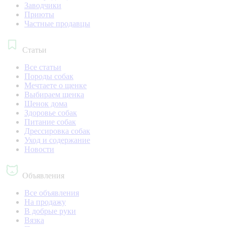
Заводчики
Приюты
Частные продавцы
Статьи
Все статьи
Породы собак
Мечтаете о щенке
Выбираем щенка
Щенок дома
Здоровье собак
Питание собак
Дрессировка собак
Уход и содержание
Новости
Объявления
Все объявления
На продажу
В добрые руки
Вязка