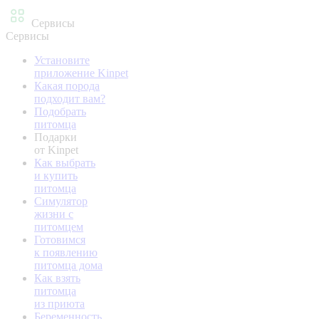
Сервисы
Сервисы
Установите
приложение Kinpet
Какая порода
подходит вам?
Подобрать
питомца
Подарки
от Kinpet
Как выбрать
и купить
питомца
Симулятор
жизни с
питомцем
Готовимся
к появлению
питомца дома
Как взять
питомца
из приюта
Беременность