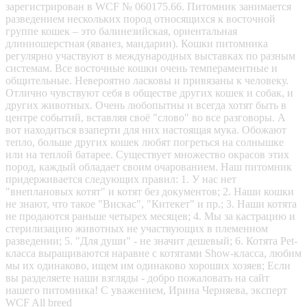
зарегистрирован в WCF № 060175.66. Питомник занимается
разведением нескольких пород относящихся к восточной
группе кошек – это балинезийская, ориентальная
длинношерстная (яванез, мандарин). Кошки питомника
регулярно участвуют в международных выставках по разным
системам. Все восточные кошки очень темпераментные и
общительные. Невероятно ласковы и привязаны к человеку.
Отлично чувствуют себя в обществе других кошек и собак, и
других животных. Очень любопытны и всегда хотят быть в
центре событий, вставляя своё "слово" во все разговоры. А
вот находиться взаперти для них настоящая мука. Обожают
тепло, больше других кошек любят погреться на солнышке
или на теплой батарее. Существует множество окрасов этих
пород, каждый обладает своим очарованием. Наш питомник
придерживается следующих правил: 1. У нас нет
"внеплановых котят" и котят без документов; 2. Наши кошки
не знают, что такое "Вискас", "Китекет" и пр.; 3. Наши котята
не продаются раньше четырех месяцев; 4. Мы за кастрацию и
стерилизацию животных не участвующих в племенном
разведении; 5. "Для души" - не значит дешевый; 6. Котята Pet-
класса выращиваются наравне с котятами Show-класса, любим
мы их одинаково, ищем им одинаково хороших хозяев; Если
вы разделяете наши взгляды - добро пожаловать на сайт
нашего питомника! С уважением, Ирина Черняева, эксперт
WCF All breed