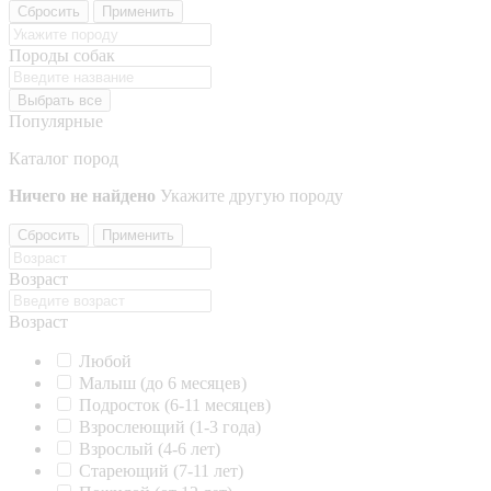
Сбросить
Применить
Породы собак
Выбрать все
Популярные
Каталог пород
Ничего не найдено
Укажите другую породу
Сбросить
Применить
Возраст
Возраст
Любой
Малыш (до 6 месяцев)
Подросток (6-11 месяцев)
Взрослеющий (1-3 года)
Взрослый (4-6 лет)
Стареющий (7-11 лет)