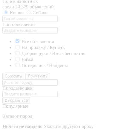
Поиск животных
среди 20 329 объявлений
Кошки
Собаки
Тип объявления
Все объявления
На продажу / Купить
Добрые руки / Взять бесплатно
Вязка
Потерялись / Найдены
Сбросить
Применить
Породы кошек
Выбрать все
Популярные
Каталог пород
Ничего не найдено
Укажите другую породу