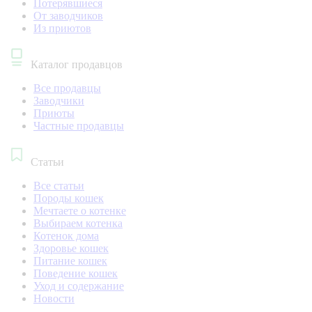
Потерявшиеся
От заводчиков
Из приютов
Каталог продавцов
Все продавцы
Заводчики
Приюты
Частные продавцы
Статьи
Все статьи
Породы кошек
Мечтаете о котенке
Выбираем котенка
Котенок дома
Здоровье кошек
Питание кошек
Поведение кошек
Уход и содержание
Новости