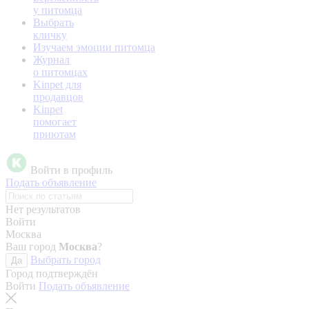
у питомца
Выбрать
кличку
Изучаем эмоции питомца
Журнал
о питомцах
Kinpet для
продавцов
Kinpet
помогает
приютам
Войти в профиль
Подать объявление
Нет результатов
Войти
Москва
Ваш город
Москва
?
Выбрать город
Да
Город подтверждён
Войти
Подать объявление