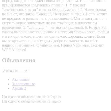
пород, каждый обладает своим очарованием. Наш питомник
придерживается следующих правил: 1. У нас нет
"внеплановых котят" и котят без документов; 2. Наши кошки
не знают, что такое "Вискас", "Китекет" и пр.; 3. Наши котята
не продаются раньше четырех месяцев; 4. Мы за кастрацию и
стерилизацию животных не участвующих в племенном
разведении; 5. "Для души" - не значит дешевый; 6. Котята Pet-
класса выращиваются наравне с котятами Show-класса, любим
мы их одинаково, ищем им одинаково хороших хозяев; Если
вы разделяете наши взгляды - добро пожаловать на сайт
нашего питомника! С уважением, Ирина Черняева, эксперт
WCF All breed
Объявления
Активные
Завершенные
Архив
2
Ни одного объявления не найдено
Ни одного объявления не найдено