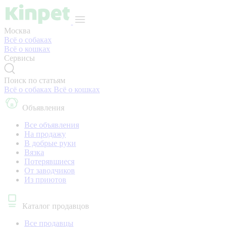
Москва
Всё о собаках
Всё о кошках
Сервисы
Поиск по статьям
Всё о собаках
Всё о кошках
Объявления
Все объявления
На продажу
В добрые руки
Вязка
Потерявшиеся
От заводчиков
Из приютов
Каталог продавцов
Все продавцы