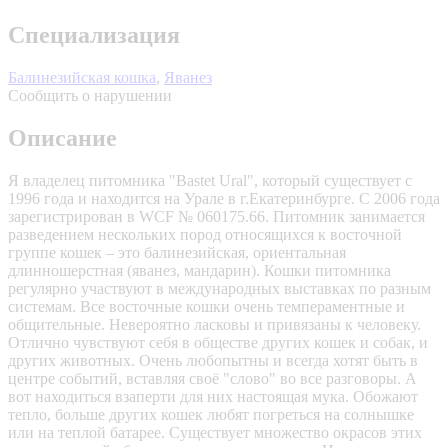
Специализация
Балинезийская кошка
,
Яванез
Сообщить о нарушении
Описание
Я владелец питомника "Bastet Ural", который существует с
1996 года и находится на Урале в г.Екатеринбурге. С 2006 года
зарегистрирован в WCF № 060175.66. Питомник занимается
разведением нескольких пород относящихся к восточной
группе кошек – это балинезийская, ориентальная
длинношерстная (яванез, мандарин). Кошки питомника
регулярно участвуют в международных выставках по разным
системам. Все восточные кошки очень темпераментные и
общительные. Невероятно ласковы и привязаны к человеку.
Отлично чувствуют себя в обществе других кошек и собак, и
других животных. Очень любопытны и всегда хотят быть в
центре событий, вставляя своё "слово" во все разговоры. А
вот находиться взаперти для них настоящая мука. Обожают
тепло, больше других кошек любят погреться на солнышке
или на теплой батарее. Существует множество окрасов этих