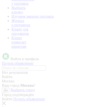
у питомца
Выбрать
кличку
Изучаем эмоции питомца
Журнал
о питомцах
Kinpet для
продавцов
Kinpet
помогает
приютам
Войти в профиль
Подать объявление
Нет результатов
Войти
Москва
Ваш город
Москва
?
Выбрать город
Да
Город подтверждён
Войти
Подать объявление