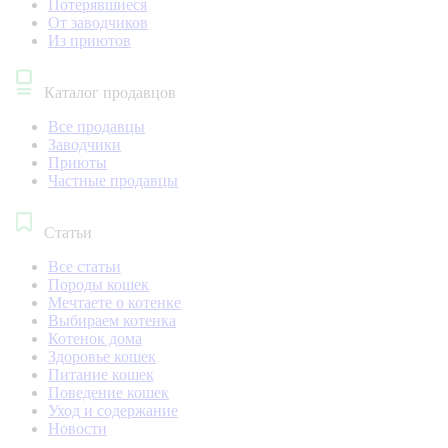
Потерявшиеся
От заводчиков
Из приютов
Каталог продавцов
Все продавцы
Заводчики
Приюты
Частные продавцы
Статьи
Все статьи
Породы кошек
Мечтаете о котенке
Выбираем котенка
Котенок дома
Здоровье кошек
Питание кошек
Поведение кошек
Уход и содержание
Новости