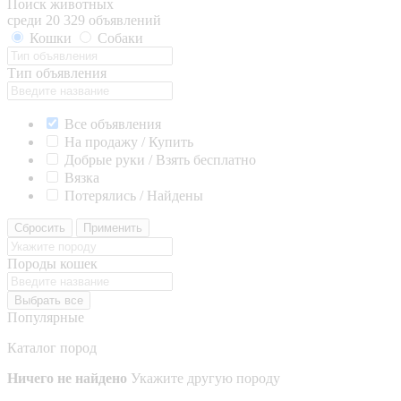
Поиск животных
среди 20 329 объявлений
Кошки
Собаки
Тип объявления
Все объявления
На продажу / Купить
Добрые руки / Взять бесплатно
Вязка
Потерялись / Найдены
Сбросить
Применить
Породы кошек
Выбрать все
Популярные
Каталог пород
Ничего не найдено
Укажите другую породу