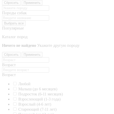
Сбросить
Применить
Породы собак
Выбрать все
Популярные
Каталог пород
Ничего не найдено
Укажите другую породу
Сбросить
Применить
Возраст
Возраст
Любой
Малыш (до 6 месяцев)
Подросток (6-11 месяцев)
Взрослеющий (1-3 года)
Взрослый (4-6 лет)
Стареющий (7-11 лет)