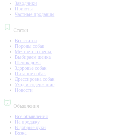
Заводчики
Приюты
Частные продавцы
Статьи
Все статьи
Породы собак
Мечтаете о щенке
Выбираем щенка
Щенок дома
Здоровье собак
Питание собак
Дрессировка собак
Уход и содержание
Новости
Объявления
Все объявления
На продажу
В добрые руки
Вязка