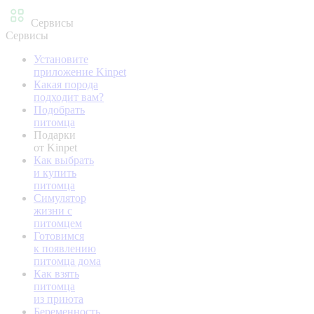
Сервисы
Сервисы
Установите
приложение Kinpet
Какая порода
подходит вам?
Подобрать
питомца
Подарки
от Kinpet
Как выбрать
и купить
питомца
Симулятор
жизни с
питомцем
Готовимся
к появлению
питомца дома
Как взять
питомца
из приюта
Беременность