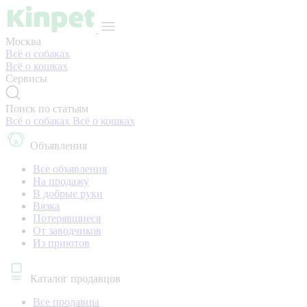
Москва
Всё о собаках
Всё о кошках
Сервисы
Поиск по статьям
Всё о собаках
Всё о кошках
Объявления
Все объявления
На продажу
В добрые руки
Вязка
Потерявшиеся
От заводчиков
Из приютов
Каталог продавцов
Все продавцы