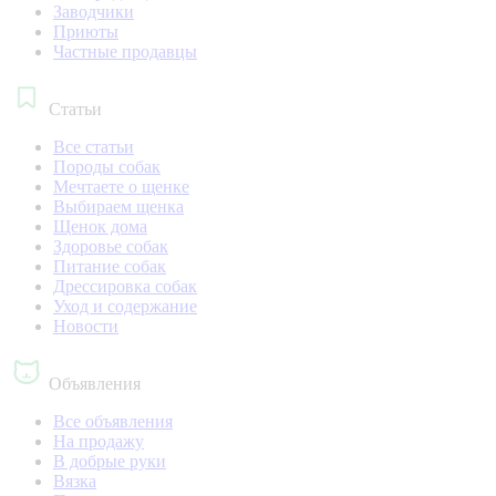
Заводчики
Приюты
Частные продавцы
Статьи
Все статьи
Породы собак
Мечтаете о щенке
Выбираем щенка
Щенок дома
Здоровье собак
Питание собак
Дрессировка собак
Уход и содержание
Новости
Объявления
Все объявления
На продажу
В добрые руки
Вязка