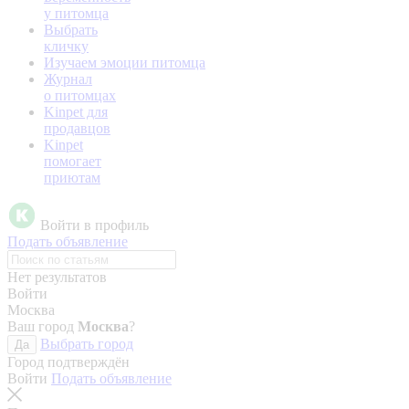
у питомца
Выбрать
кличку
Изучаем эмоции питомца
Журнал
о питомцах
Kinpet для
продавцов
Kinpet
помогает
приютам
Войти в профиль
Подать объявление
Нет результатов
Войти
Москва
Ваш город
Москва
?
Выбрать город
Да
Город подтверждён
Войти
Подать объявление