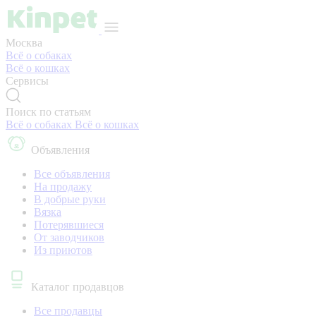
Москва
Всё о собаках
Всё о кошках
Сервисы
Поиск по статьям
Всё о собаках
Всё о кошках
Объявления
Все объявления
На продажу
В добрые руки
Вязка
Потерявшиеся
От заводчиков
Из приютов
Каталог продавцов
Все продавцы