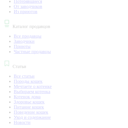
Потерявшиеся
От заводчиков
Из приютов
Каталог продавцов
Все продавцы
Заводчики
Приюты
Частные продавцы
Статьи
Все статьи
Породы кошек
Мечтаете о котенке
Выбираем котенка
Котенок дома
Здоровье кошек
Питание кошек
Поведение кошек
Уход и содержание
Новости