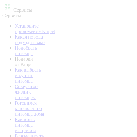
Сервисы
Сервисы
Установите
приложение Kinpet
Какая порода
подходит вам?
Подобрать
питомца
Подарки
от Kinpet
Как выбрать
и купить
питомца
Симулятор
жизни с
питомцем
Готовимся
к появлению
питомца дома
Как взять
питомца
из приюта
Беременность