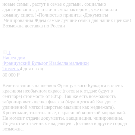
новые семьи , растут в семье с детьми , социально
адаптированны , с отличным характером , уже освоили
команду сидеть! -Полностью привиты -Документы
-Чипированны Ждем самые лучшие семьи для наших щенков!
Возможна доставка по России
1
Нашел дом
Французский Бульдог Изабелла мальчики
Тюмень
4 дня назад
80 000 ₽
Ведется запись на щенков Французского Бульдога в очень
красивом необычном окрасе,(готовы к отдаче будут в
сентябре) стоимость от 80т.р. Так же есть возможность
забронировать щенка флаффи (Французский Бульдог с
удлиненной мягкой шерстью-малыши как медвежата).
Крепенькие, толстолапые, с красивой короткой мордашкой.
На момент отдачи документы, вакцинация, чипированны.
Ищем ответственных владельцев. Доставка в другие города
возможна.