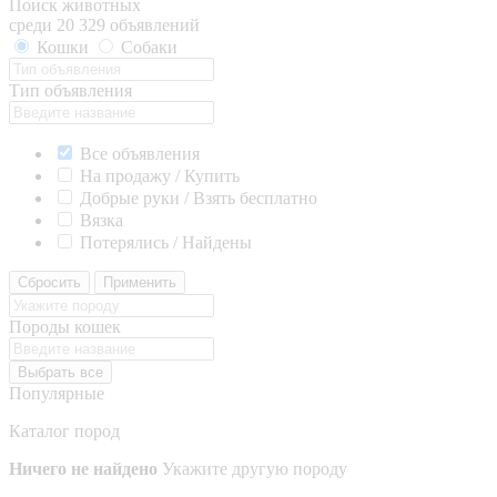
Поиск животных
среди 20 329 объявлений
Кошки
Собаки
Тип объявления
Все объявления
На продажу / Купить
Добрые руки / Взять бесплатно
Вязка
Потерялись / Найдены
Сбросить
Применить
Породы кошек
Выбрать все
Популярные
Каталог пород
Ничего не найдено
Укажите другую породу