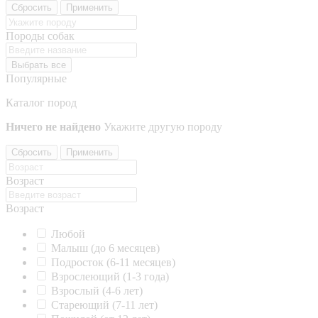
Сбросить
Применить
Породы собак
Выбрать все
Популярные
Каталог пород
Ничего не найдено
Укажите другую породу
Сбросить
Применить
Возраст
Возраст
Любой
Малыш (до 6 месяцев)
Подросток (6-11 месяцев)
Взрослеющий (1-3 года)
Взрослый (4-6 лет)
Стареющий (7-11 лет)