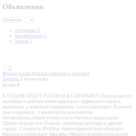
Объявления
Активные
2
Завершенные
2
Архив
5
2
Французский бульдог изабелла и голубые
Тюмень
5 часов назад
80 000 ₽
К ОТДАЧЕ БУДУТ ГОТОВ Ы В СЕНТЯБРЕ!!! Предлагаются
мальчики и девочка очень красивого эффектного окраса,
маленькие ,с короткой мордашкой, толстолапенькие. В новый
дом отправятся , с комплектом документов,
чипированны.Ищем только ответственных владельцев!
Щенки находятся в Тюмени, возможна доставка в другие
города. Стоимость 80-90т.р. #щенокфранцузскогобульдога
#французскийбульдог #флаффи #французскийбульдогщенок