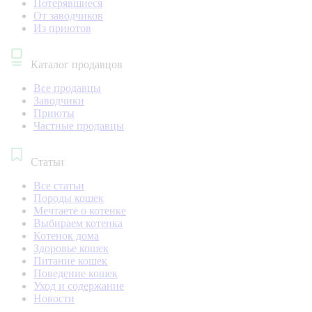
Потерявшиеся
От заводчиков
Из приютов
Каталог продавцов
Все продавцы
Заводчики
Приюты
Частные продавцы
Статьи
Все статьи
Породы кошек
Мечтаете о котенке
Выбираем котенка
Котенок дома
Здоровье кошек
Питание кошек
Поведение кошек
Уход и содержание
Новости