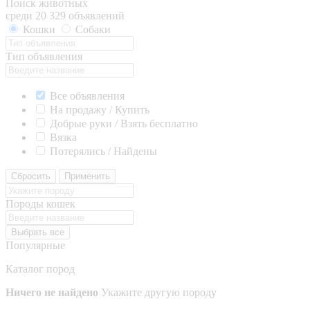
Поиск животных
среди 20 329 объявлений
Кошки
Собаки
Тип объявления
Все объявления
На продажу / Купить
Добрые руки / Взять бесплатно
Вязка
Потерялись / Найдены
Сбросить
Применить
Породы кошек
Выбрать все
Популярные
Каталог пород
Ничего не найдено
Укажите другую породу