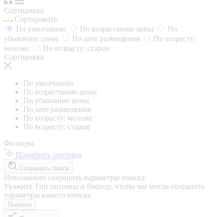
Сортировка
Сортировать
По умолчанию
По возрастанию цены
По
убыванию цены
По дате размещения
По возрасту:
моложе
По возрасту: старше
Сортировка
По умолчанию
По возрастанию цены
По убыванию цены
По дате размещения
По возрасту: моложе
По возрасту: старше
Фильтры
Подобрать питомца
Сохранить поиск
Невозможно сохранить параметры поиска
Укажите Тип питомца и Породу, чтобы мы могли сохранить
параметры вашего поиска
Понятно