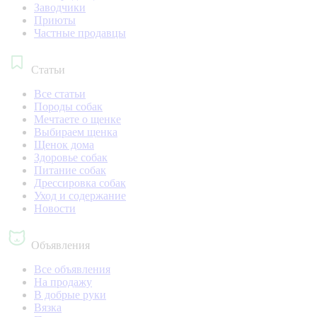
Заводчики
Приюты
Частные продавцы
Статьи
Все статьи
Породы собак
Мечтаете о щенке
Выбираем щенка
Щенок дома
Здоровье собак
Питание собак
Дрессировка собак
Уход и содержание
Новости
Объявления
Все объявления
На продажу
В добрые руки
Вязка