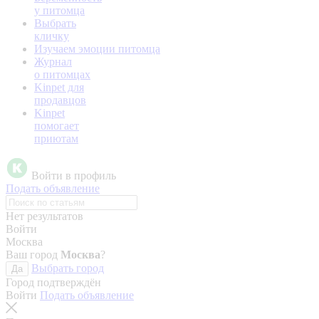
у питомца
Выбрать
кличку
Изучаем эмоции питомца
Журнал
о питомцах
Kinpet для
продавцов
Kinpet
помогает
приютам
Войти в профиль
Подать объявление
Нет результатов
Войти
Москва
Ваш город
Москва
?
Выбрать город
Да
Город подтверждён
Войти
Подать объявление