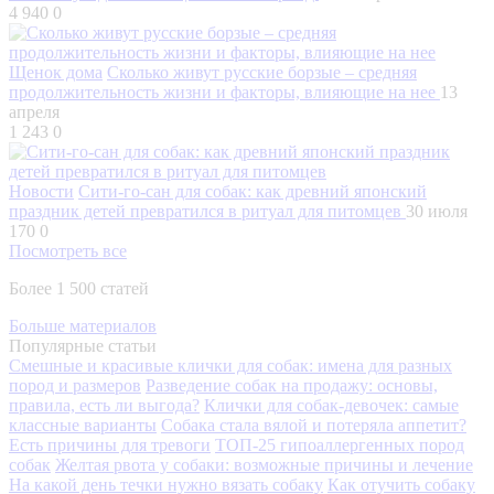
4 940
0
Щенок дома
Сколько живут русские борзые – средняя
продолжительность жизни и факторы, влияющие на нее
13
апреля
1 243
0
Новости
Сити-го-сан для собак: как древний японский
праздник детей превратился в ритуал для питомцев
30 июля
170
0
Посмотреть все
Более 1 500 статей
Больше материалов
Популярные статьи
Смешные и красивые клички для собак: имена для разных
пород и размеров
Разведение собак на продажу: основы,
правила, есть ли выгода?
Клички для собак-девочек: самые
классные варианты
Собака стала вялой и потеряла аппетит?
Есть причины для тревоги
ТОП-25 гипоаллергенных пород
собак
Желтая рвота у собаки: возможные причины и лечение
На какой день течки нужно вязать собаку
Как отучить собаку