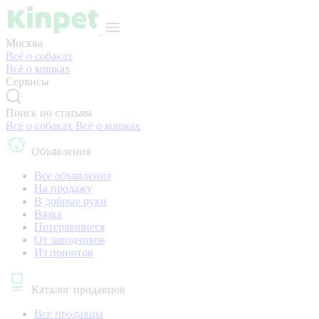
Москва
Всё о собаках
Всё о кошках
Сервисы
Поиск по статьям
Всё о собаках
Всё о кошках
Объявления
Все объявления
На продажу
В добрые руки
Вязка
Потерявшиеся
От заводчиков
Из приютов
Каталог продавцов
Все продавцы