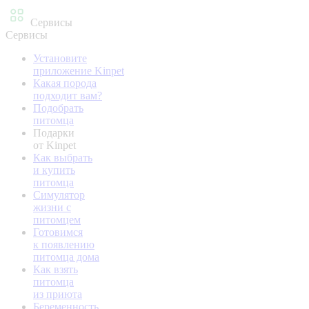
Сервисы
Сервисы
Установите
приложение Kinpet
Какая порода
подходит вам?
Подобрать
питомца
Подарки
от Kinpet
Как выбрать
и купить
питомца
Симулятор
жизни с
питомцем
Готовимся
к появлению
питомца дома
Как взять
питомца
из приюта
Беременность