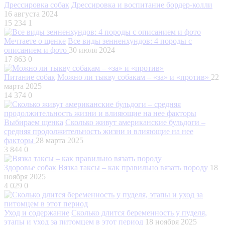
Дрессировка собак
Дрессировка и воспитание бордер-колли
16 августа 2024
15 234
1
Мечтаете о щенке
Все виды зенненхундов: 4 породы с
описанием и фото
30 июля 2024
17 863
0
Питание собак
Можно ли тыкву собакам – «за» и «против»
22
марта 2025
14 374
0
Выбираем щенка
Сколько живут американские бульдоги –
средняя продолжительность жизни и влияющие на нее
факторы
28 марта 2025
3 844
0
Здоровье собак
Вязка таксы – как правильно вязать породу
18
ноября 2025
4 029
0
Уход и содержание
Сколько длится беременность у пуделя,
этапы и уход за питомцем в этот период
18 ноября 2025