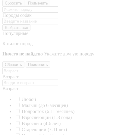
Сбросить
Применить
Породы собак
Выбрать все
Популярные
Каталог пород
Ничего не найдено
Укажите другую породу
Сбросить
Применить
Возраст
Возраст
Любой
Малыш (до 6 месяцев)
Подросток (6-11 месяцев)
Взрослеющий (1-3 года)
Взрослый (4-6 лет)
Стареющий (7-11 лет)