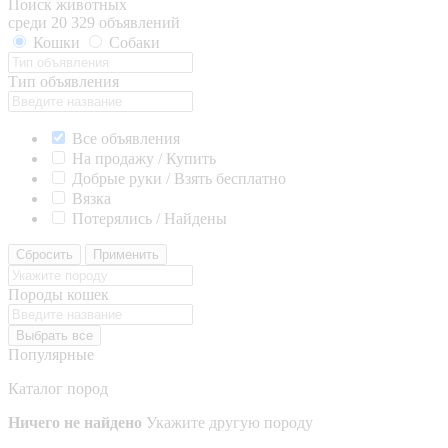
Поиск животных
среди 20 329 объявлений
Кошки
Собаки
Тип объявления
Все объявления
На продажу / Купить
Добрые руки / Взять бесплатно
Вязка
Потерялись / Найдены
Сбросить
Применить
Породы кошек
Выбрать все
Популярные
Каталог пород
Ничего не найдено
Укажите другую породу