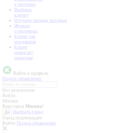
у питомца
Выбрать
кличку
Изучаем эмоции питомца
Журнал
о питомцах
Kinpet для
продавцов
Kinpet
помогает
приютам
Войти в профиль
Подать объявление
Нет результатов
Войти
Москва
Ваш город
Москва
?
Выбрать город
Да
Город подтверждён
Войти
Подать объявление