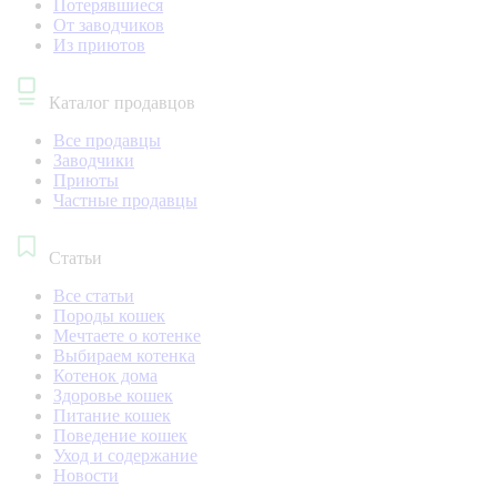
Потерявшиеся
От заводчиков
Из приютов
Каталог продавцов
Все продавцы
Заводчики
Приюты
Частные продавцы
Статьи
Все статьи
Породы кошек
Мечтаете о котенке
Выбираем котенка
Котенок дома
Здоровье кошек
Питание кошек
Поведение кошек
Уход и содержание
Новости