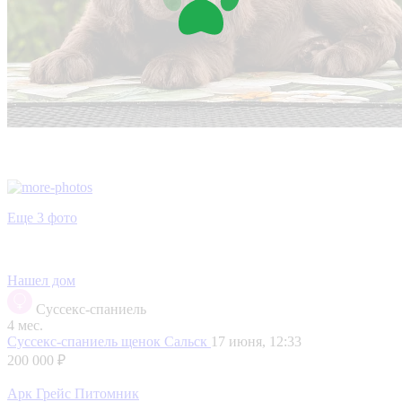
Еще 3 фото
Нашел дом
Суссекс-спаниель
4 мес.
Суссекс-спаниель щенок
Сальск
17 июня, 12:33
200 000 ₽
Арк Грейс Питомник