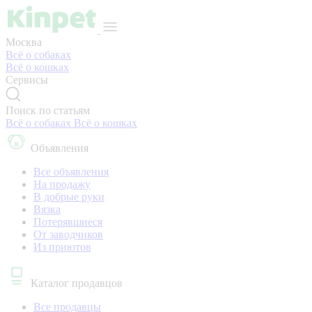
Москва
Всё о собаках
Всё о кошках
Сервисы
Поиск по статьям
Всё о собаках
Всё о кошках
Объявления
Все объявления
На продажу
В добрые руки
Вязка
Потерявшиеся
От заводчиков
Из приютов
Каталог продавцов
Все продавцы