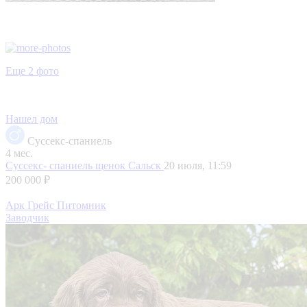
Еще 2 фото
Нашел дом
Суссекс-спаниель
4 мес.
Суссекс- спаниель щенок
Сальск
20 июля, 11:59
200 000 ₽
Арк Грейс Питомник
Заводчик