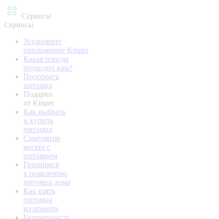
Сервисы
Сервисы
Установите
приложение Kinpet
Какая порода
подходит вам?
Подобрать
питомца
Подарки
от Kinpet
Как выбрать
и купить
питомца
Симулятор
жизни с
питомцем
Готовимся
к появлению
питомца дома
Как взять
питомца
из приюта
Беременность