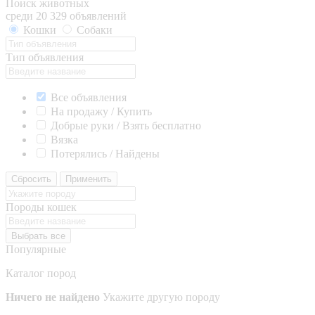
Поиск животных
среди 20 329 объявлений
Кошки
Собаки
Тип объявления
Все объявления
На продажу / Купить
Добрые руки / Взять бесплатно
Вязка
Потерялись / Найдены
Сбросить
Применить
Породы кошек
Выбрать все
Популярные
Каталог пород
Ничего не найдено
Укажите другую породу