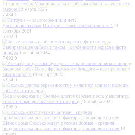
Питание собак
Можно ли давать собакам яблоки – сушеные и
свежие
22 марта 2025
7 434
1
Дрессировка собак
Питбули — злые собаки или нет?
29
сентября 2024
6 232
0
Выбираем щенка
Белые таксы – особенности окраса и фото
породы
1 декабря 2024
7 692
0
Здоровье собак
Вязка французского бульдога – как правильно
вязать породу
18 ноября 2025
5 984
0
Уход и содержание
Сколько длится беременность у мальтипу,
этапы и помощь собаке в этот период
18 ноября 2025
3 505
0
Щенок дома
Сколько живут русские борзые – средняя
продолжительность жизни и факторы, влияющие на нее
13
апреля