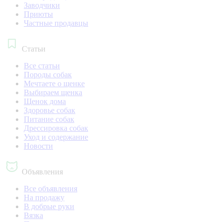
Заводчики
Приюты
Частные продавцы
Статьи
Все статьи
Породы собак
Мечтаете о щенке
Выбираем щенка
Щенок дома
Здоровье собак
Питание собак
Дрессировка собак
Уход и содержание
Новости
Объявления
Все объявления
На продажу
В добрые руки
Вязка