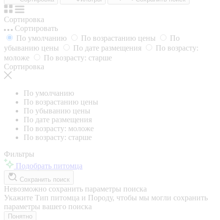
Сортировка
Сортировать
По умолчанию
По возрастанию цены
По
убыванию цены
По дате размещения
По возрасту:
моложе
По возрасту: старше
Сортировка
По умолчанию
По возрастанию цены
По убыванию цены
По дате размещения
По возрасту: моложе
По возрасту: старше
Фильтры
Подобрать питомца
Сохранить поиск
Невозможно сохранить параметры поиска
Укажите Тип питомца и Породу, чтобы мы могли сохранить
параметры вашего поиска
Понятно