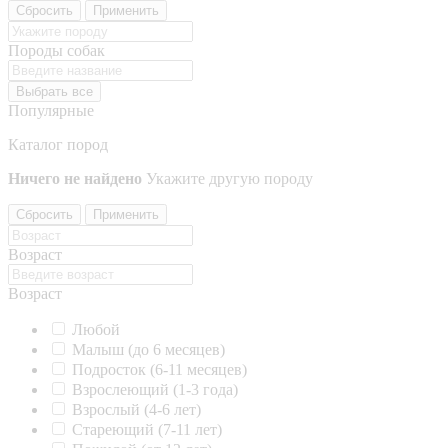
Сбросить
Применить
Породы собак
Выбрать все
Популярные
Каталог пород
Ничего не найдено
Укажите другую породу
Сбросить
Применить
Возраст
Возраст
Любой
Малыш (до 6 месяцев)
Подросток (6-11 месяцев)
Взрослеющий (1-3 года)
Взрослый (4-6 лет)
Стареющий (7-11 лет)