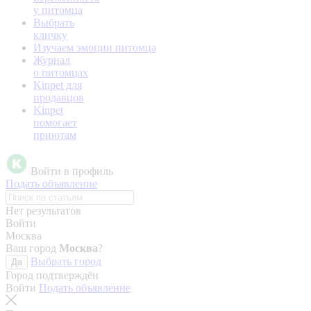
у питомца
Выбрать
кличку
Изучаем эмоции питомца
Журнал
о питомцах
Kinpet для
продавцов
Kinpet
помогает
приютам
Войти в профиль
Подать объявление
Нет результатов
Войти
Москва
Ваш город
Москва
?
Выбрать город
Да
Город подтверждён
Войти
Подать объявление