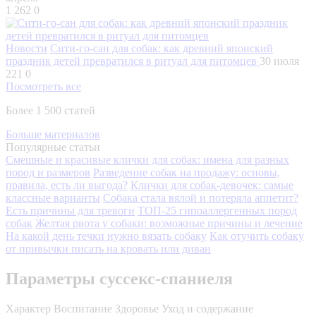
1 262
0
Новости
Сити-го-сан для собак: как древний японский
праздник детей превратился в ритуал для питомцев
30 июля
221
0
Посмотреть все
Более 1 500 статей
Больше материалов
Популярные статьи
Смешные и красивые клички для собак: имена для разных
пород и размеров
Разведение собак на продажу: основы,
правила, есть ли выгода?
Клички для собак-девочек: самые
классные варианты
Собака стала вялой и потеряла аппетит?
Есть причины для тревоги
ТОП-25 гипоаллергенных пород
собак
Желтая рвота у собаки: возможные причины и лечение
На какой день течки нужно вязать собаку
Как отучить собаку
от привычки писать на кровать или диван
Параметры суссекс-спаниеля
Характер
Воспитание
Здоровье
Уход и содержание