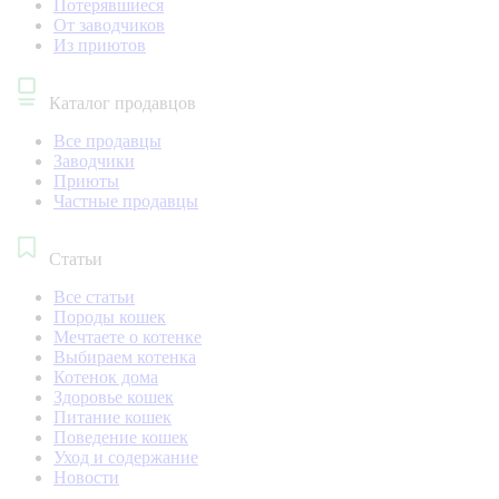
Потерявшиеся
От заводчиков
Из приютов
Каталог продавцов
Все продавцы
Заводчики
Приюты
Частные продавцы
Статьи
Все статьи
Породы кошек
Мечтаете о котенке
Выбираем котенка
Котенок дома
Здоровье кошек
Питание кошек
Поведение кошек
Уход и содержание
Новости