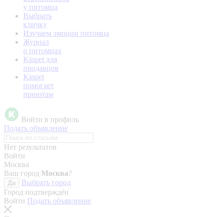
у питомца
Выбрать
кличку
Изучаем эмоции питомца
Журнал
о питомцах
Kinpet для
продавцов
Kinpet
помогает
приютам
Войти в профиль
Подать объявление
Нет результатов
Войти
Москва
Ваш город
Москва
?
Выбрать город
Да
Город подтверждён
Войти
Подать объявление