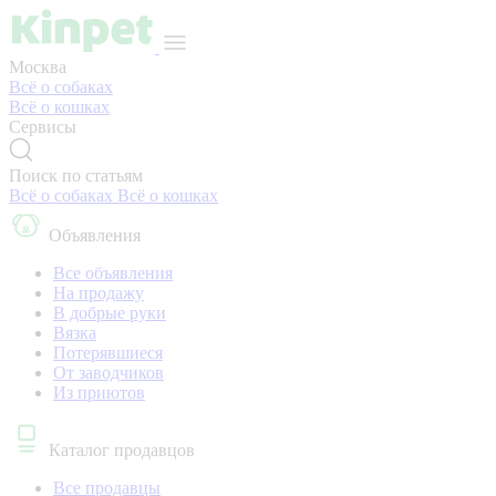
Москва
Всё о собаках
Всё о кошках
Сервисы
Поиск по статьям
Всё о собаках
Всё о кошках
Объявления
Все объявления
На продажу
В добрые руки
Вязка
Потерявшиеся
От заводчиков
Из приютов
Каталог продавцов
Все продавцы