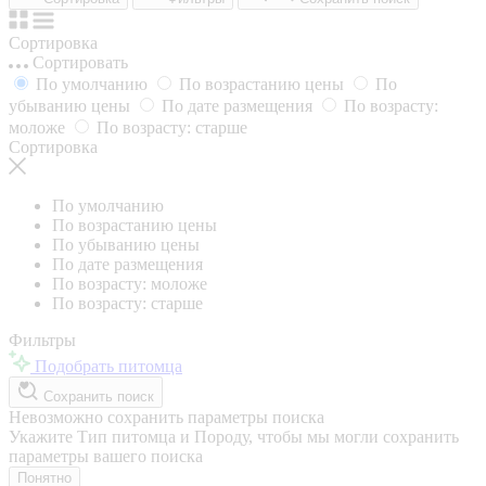
Сортировка
Сортировать
По умолчанию
По возрастанию цены
По
убыванию цены
По дате размещения
По возрасту:
моложе
По возрасту: старше
Сортировка
По умолчанию
По возрастанию цены
По убыванию цены
По дате размещения
По возрасту: моложе
По возрасту: старше
Фильтры
Подобрать питомца
Сохранить поиск
Невозможно сохранить параметры поиска
Укажите Тип питомца и Породу, чтобы мы могли сохранить
параметры вашего поиска
Понятно