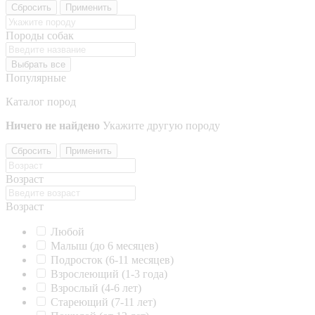
Сбросить
Применить
Породы собак
Выбрать все
Популярные
Каталог пород
Ничего не найдено
Укажите другую породу
Сбросить
Применить
Возраст
Возраст
Любой
Малыш (до 6 месяцев)
Подросток (6-11 месяцев)
Взрослеющий (1-3 года)
Взрослый (4-6 лет)
Стареющий (7-11 лет)