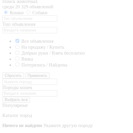
Поиск животных
среди 20 329 объявлений
Кошки
Собаки
Тип объявления
Все объявления
На продажу / Купить
Добрые руки / Взять бесплатно
Вязка
Потерялись / Найдены
Сбросить
Применить
Породы кошек
Выбрать все
Популярные
Каталог пород
Ничего не найдено
Укажите другую породу