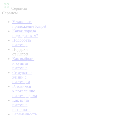
Сервисы
Сервисы
Установите
приложение Kinpet
Какая порода
подходит вам?
Подобрать
питомца
Подарки
от Kinpet
Как выбрать
и купить
питомца
Симулятор
жизни с
питомцем
Готовимся
к появлению
питомца дома
Как взять
питомца
из приюта
Беременность