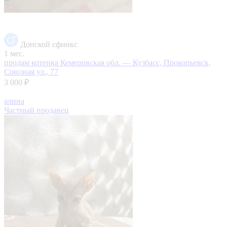
Донской сфинкс
1 мес.
продам котенка
Кемеровская обл. — Кузбасс, Прокопьевск,
Союзная ул., 77
3 000 ₽
алина
Частный продавец