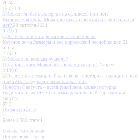
2024
12 633
0
Выбираем котенка
Может ли быть аллергия на сфинксов или
нет?
28 октября 2024
9 710
1
Котенок дома
Размеры и вес норвежской лесной кошки
21
июля
2 797
0
Питание кошек
Можно ли кошкам рукколу?
2 апреля
2 130
0
Новости
8 августа – всемирный день кошек: история,
традиции и как отметить «замуррчательный» праздник
4
августа
67
0
Посмотреть все
Более 1 500 статей
Больше материалов
Популярные статьи