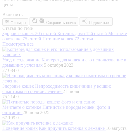
цены
Включить
Фильтры
Сохранить поиск
Поделиться
Статьи по теме
Здоровье кошек
205 статей
Котенок дома
156 статей
Мечтаете
о котенке
75 статей
Питание кошек
72 статьи
Посмотреть все
Уход и содержание
Когтерез для кошек и его использование в
домашних условиях
5 октября 2023
27 084
0
Здоровье кошек
Непроходимость кишечника у кошки:
симптомы и срочное лечение
21 июля
75 214
0
Мечтаете о котенке
Пятнистые породы кошек: фото и
описание
28 июля 2025
67 199
0
Поведение кошек
Как приучить котенка к лежанке
16 августа