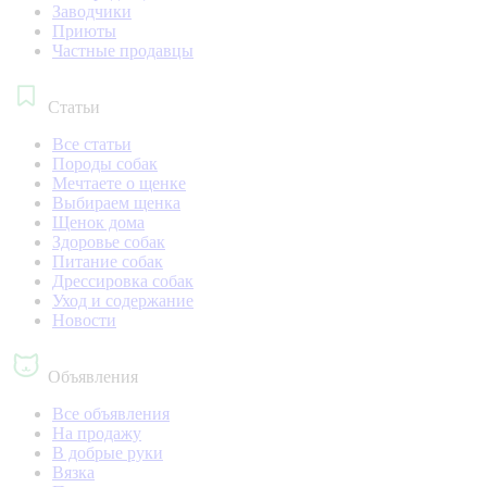
Заводчики
Приюты
Частные продавцы
Статьи
Все статьи
Породы собак
Мечтаете о щенке
Выбираем щенка
Щенок дома
Здоровье собак
Питание собак
Дрессировка собак
Уход и содержание
Новости
Объявления
Все объявления
На продажу
В добрые руки
Вязка