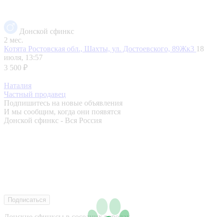
Донской сфинкс
2 мес.
Котята
Ростовская обл., Шахты, ул. Достоевского, 89Жк3
18
июля, 13:57
3 500 ₽
Наталия
Частный продавец
Подпишитесь на новые объявления
И мы сообщим, когда они появятся
Донской сфинкс - Вся Россия
Подписаться
Донские сфинксы в соседних городах