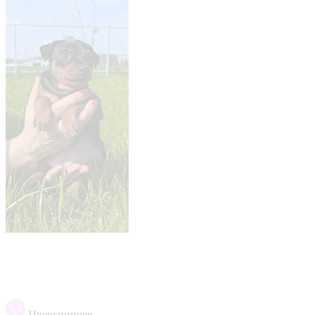
Цвергпинчер