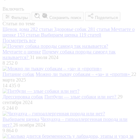
Включить
Фильтры
Сохранить поиск
Поделиться
Статьи по теме
Щенок дома
282 статьи
Здоровье собак
281 статья
Мечтаете о
щенке
153 статьи
Выбираем щенка
119 статей
Посмотреть все
Мечтаете о щенке
Почему собака породы самоед так
называется?
31 июля 2024
8 252
0
Питание собак
Можно ли тыкву собакам – «за» и «против»
22
марта 2025
14 435
0
Дрессировка собак
Питбули — злые собаки или нет?
29
сентября 2024
6 244
0
Выбираем щенка
Чихуахуа – гипоаллергенная порода или
нет?
26 ноября 2024
9 864
0