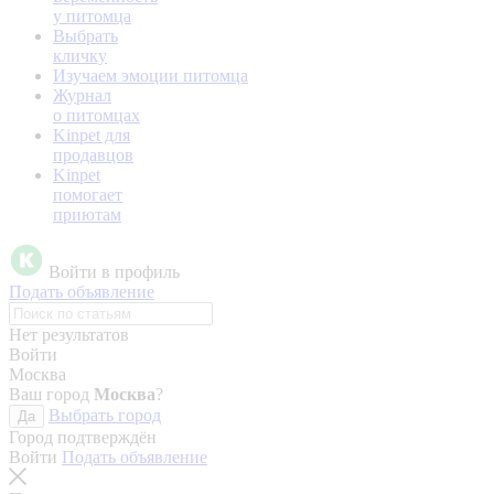
у питомца
Выбрать
кличку
Изучаем эмоции питомца
Журнал
о питомцах
Kinpet для
продавцов
Kinpet
помогает
приютам
Войти в профиль
Подать объявление
Нет результатов
Войти
Москва
Ваш город
Москва
?
Выбрать город
Да
Город подтверждён
Войти
Подать объявление