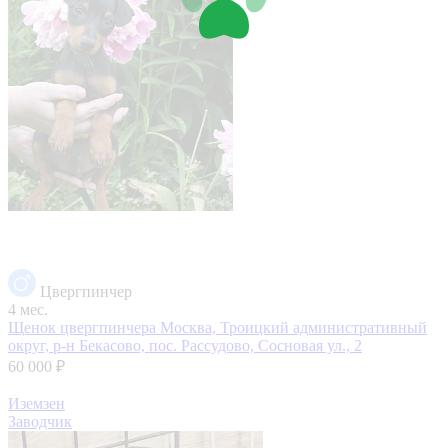
Цвергпинчер
4 мес.
Щенок цвергпинчера
Москва, Троицкий административный
округ, р-н Бекасово, пос. Рассудово, Сосновая ул., 2
60 000 ₽
Иземзен
Заводчик