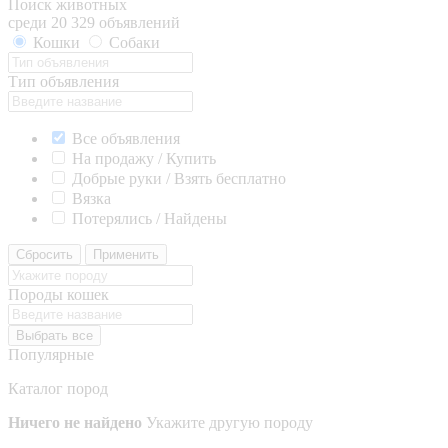
Поиск животных
среди 20 329 объявлений
Кошки
Собаки
Тип объявления
Все объявления
На продажу / Купить
Добрые руки / Взять бесплатно
Вязка
Потерялись / Найдены
Сбросить
Применить
Породы кошек
Выбрать все
Популярные
Каталог пород
Ничего не найдено
Укажите другую породу