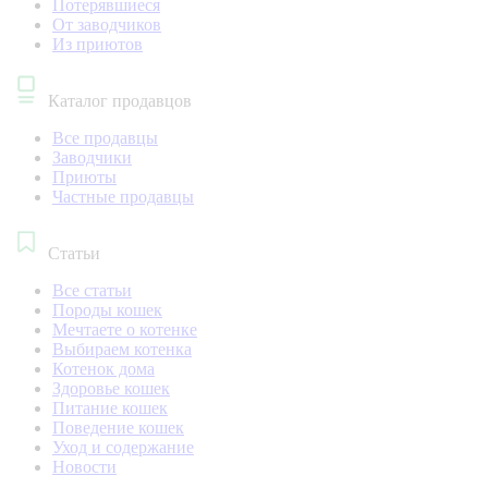
Потерявшиеся
От заводчиков
Из приютов
Каталог продавцов
Все продавцы
Заводчики
Приюты
Частные продавцы
Статьи
Все статьи
Породы кошек
Мечтаете о котенке
Выбираем котенка
Котенок дома
Здоровье кошек
Питание кошек
Поведение кошек
Уход и содержание
Новости