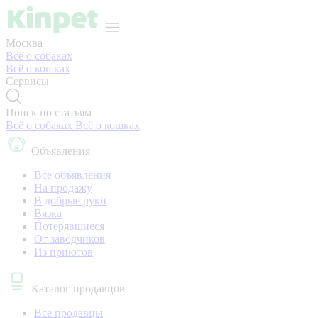
Москва
Всё о собаках
Всё о кошках
Сервисы
Поиск по статьям
Всё о собаках
Всё о кошках
Объявления
Все объявления
На продажу
В добрые руки
Вязка
Потерявшиеся
От заводчиков
Из приютов
Каталог продавцов
Все продавцы