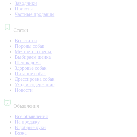
Заводчики
Приюты
Частные продавцы
Статьи
Все статьи
Породы собак
Мечтаете о щенке
Выбираем щенка
Щенок дома
Здоровье собак
Питание собак
Дрессировка собак
Уход и содержание
Новости
Объявления
Все объявления
На продажу
В добрые руки
Вязка