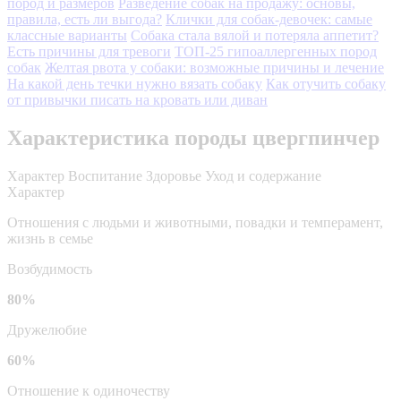
пород и размеров
Разведение собак на продажу: основы,
правила, есть ли выгода?
Клички для собак-девочек: самые
классные варианты
Собака стала вялой и потеряла аппетит?
Есть причины для тревоги
ТОП-25 гипоаллергенных пород
собак
Желтая рвота у собаки: возможные причины и лечение
На какой день течки нужно вязать собаку
Как отучить собаку
от привычки писать на кровать или диван
Характеристика породы цвергпинчер
Характер
Воспитание
Здоровье
Уход и содержание
Характер
Отношения с людьми и животными, повадки и темперамент,
жизнь в семье
Возбудимость
80%
Дружелюбие
60%
Отношение к одиночеству