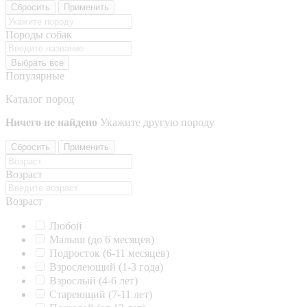
Сбросить
Применить
Породы собак
Выбрать все
Популярные
Каталог пород
Ничего не найдено
Укажите другую породу
Сбросить
Применить
Возраст
Возраст
Любой
Малыш (до 6 месяцев)
Подросток (6-11 месяцев)
Взрослеющий (1-3 года)
Взрослый (4-6 лет)
Стареющий (7-11 лет)