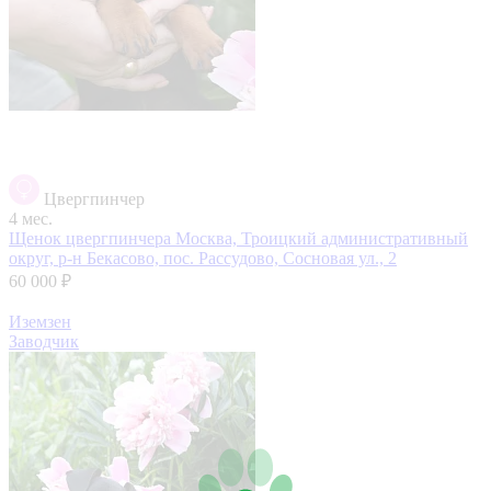
Цвергпинчер
4 мес.
Щенок цвергпинчера
Москва, Троицкий административный
округ, р-н Бекасово, пос. Рассудово, Сосновая ул., 2
60 000 ₽
Иземзен
Заводчик