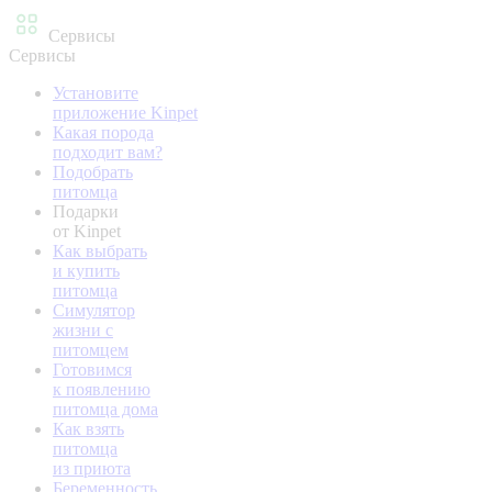
Сервисы
Сервисы
Установите
приложение Kinpet
Какая порода
подходит вам?
Подобрать
питомца
Подарки
от Kinpet
Как выбрать
и купить
питомца
Симулятор
жизни с
питомцем
Готовимся
к появлению
питомца дома
Как взять
питомца
из приюта
Беременность