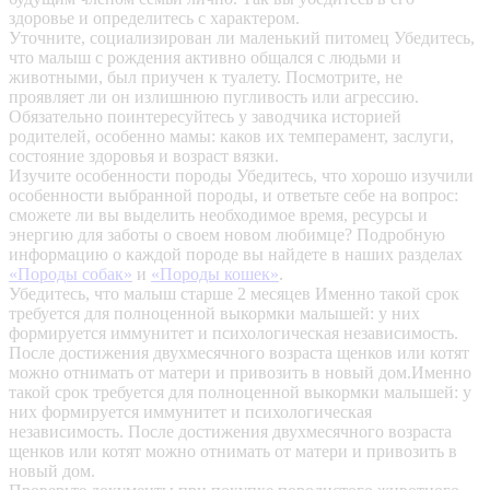
здоровье и определитесь с характером.
Уточните, социализирован ли маленький питомец
Убедитесь,
что малыш с рождения активно общался с людьми и
животными, был приучен к туалету. Посмотрите, не
проявляет ли он излишнюю пугливость или агрессию.
Обязательно поинтересуйтесь у заводчика историей
родителей, особенно мамы: каков их темперамент, заслуги,
состояние здоровья и возраст вязки.
Изучите особенности породы
Убедитесь, что хорошо изучили
особенности выбранной породы, и ответьте себе на вопрос:
сможете ли вы выделить необходимое время, ресурсы и
энергию для заботы о своем новом любимце? Подробную
информацию о каждой породе вы найдете в наших разделах
«Породы собак»
и
«Породы кошек»
.
Убедитесь, что малыш старше 2 месяцев
Именно такой срок
требуется для полноценной выкормки малышей: у них
формируется иммунитет и психологическая независимость.
После достижения двухмесячного возраста щенков или котят
можно отнимать от матери и привозить в новый дом.Именно
такой срок требуется для полноценной выкормки малышей: у
них формируется иммунитет и психологическая
независимость. После достижения двухмесячного возраста
щенков или котят можно отнимать от матери и привозить в
новый дом.