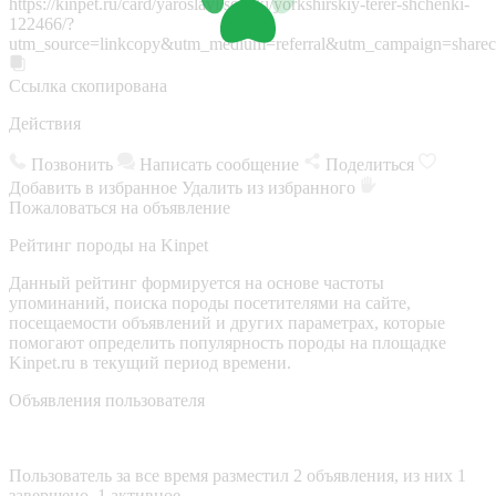
https://kinpet.ru/card/yaroslavl/sobaki/yorkshirskiy-terer-shchenki-
122466/?
utm_source=linkcopy&utm_medium=referral&utm_campaign=sharec
Ссылка скопирована
Действия
Позвонить
Написать сообщение
Поделиться
Добавить в избранное
Удалить из избранного
Пожаловаться на объявление
Рейтинг породы на Kinpet
Данный рейтинг формируется на основе частоты
упоминаний, поиска породы посетителями на сайте,
посещаемости объявлений и других параметрах, которые
помогают определить популярность породы на площадке
Kinpet.ru в текущий период времени.
Объявления пользователя
Пользователь за все время разместил 2 объявления, из них 1
завершено, 1 активное.