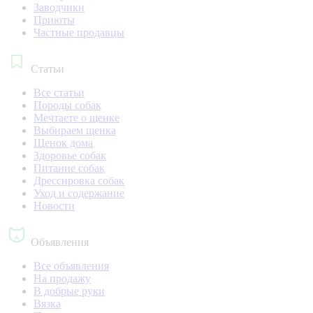
Заводчики
Приюты
Частные продавцы
Статьи
Все статьи
Породы собак
Мечтаете о щенке
Выбираем щенка
Щенок дома
Здоровье собак
Питание собак
Дрессировка собак
Уход и содержание
Новости
Объявления
Все объявления
На продажу
В добрые руки
Вязка