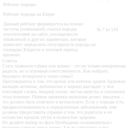
Рейтинг породы:
Рейтинг породы на Kinpet
Данный рейтинг формируется на основе
частоты упоминаний, поиска породы
№ 7 из 519
посетителями на сайте, посещаемости
объявлений и других параметрах, которые
помогают определить популярность породы на
площадке Kinpet.ru в текущий период
времени.
Советы
Стать хозяином собаки или кошки – это не только невероятная
радость, но и огромная ответственность. Как выбрать
будущего четвероного члена семьи?
Удостоверьтесь в том, что щенок или котенок здоров
Здоровые
малыши активны, любопытны и хорошо выглядят: у них
блестящие глазки, мокрый носик, чистая шерстка и упитанное
телосложение. Первые прививки малышам делает заводчик –
это должно быть отмечено в ветпаспорте. Если у породы есть
предрасположенность к определенным заболеваниям, вам
должны предоставить справки о том, что родители и их
потомство прошли тесты и полностью здоровы.
Не делайте выбор по фото
Необходимо познакомиться с
будущим членом семьи лично. Так вы убедитесь в его