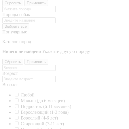
Сбросить
Применить
Породы собак
Выбрать все
Популярные
Каталог пород
Ничего не найдено
Укажите другую породу
Сбросить
Применить
Возраст
Возраст
Любой
Малыш (до 6 месяцев)
Подросток (6-11 месяцев)
Взрослеющий (1-3 года)
Взрослый (4-6 лет)
Стареющий (7-11 лет)