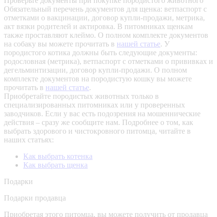
Проверьте документы при покупке породистого животного
Обязательный перечень документов для щенка: ветпаспорт с
отметками о вакцинации, договор купли-продажи, метрика,
акт вязки родителей и актировка. В питомниках щенкам
также проставляют клеймо. О полном комплекте документов
на собаку вы можете прочитать в
нашей статье
.
У
породистого котика должны быть следующие документы:
родословная (метрика), ветпаспорт с отметками о прививках и
дегельминтизации, договор купли-продажи. О полном
комплекте документов на породистую кошку вы можете
прочитать в
нашей статье
.
Приобретайте породистых животных только в
специализированных питомниках или у проверенных
заводчиков. Если у вас есть подозрения на мошеннические
действия – сразу же сообщите нам.
Подробнее о том, как
выбрать здорового и чистокровного питомца, читайте в
наших статьях:
Как выбрать котенка
Как выбрать щенка
Подарки
Подарки продавца
Приобретая этого питомца, вы можете получить от продавца