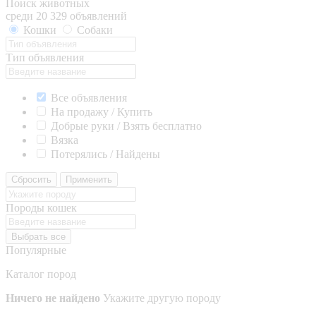
Поиск животных
среди 20 329 объявлений
Кошки
Собаки
Тип объявления
Все объявления
На продажу / Купить
Добрые руки / Взять бесплатно
Вязка
Потерялись / Найдены
Сбросить
Применить
Породы кошек
Выбрать все
Популярные
Каталог пород
Ничего не найдено
Укажите другую породу