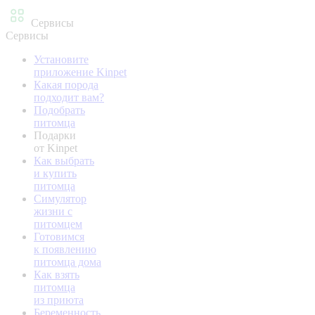
Сервисы
Сервисы
Установите
приложение Kinpet
Какая порода
подходит вам?
Подобрать
питомца
Подарки
от Kinpet
Как выбрать
и купить
питомца
Симулятор
жизни с
питомцем
Готовимся
к появлению
питомца дома
Как взять
питомца
из приюта
Беременность