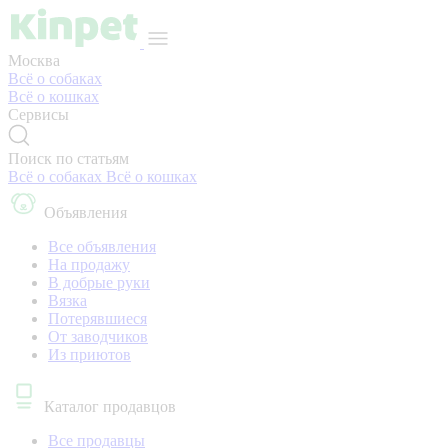
Москва
Всё о собаках
Всё о кошках
Сервисы
Поиск по статьям
Всё о собаках
Всё о кошках
Объявления
Все объявления
На продажу
В добрые руки
Вязка
Потерявшиеся
От заводчиков
Из приютов
Каталог продавцов
Все продавцы