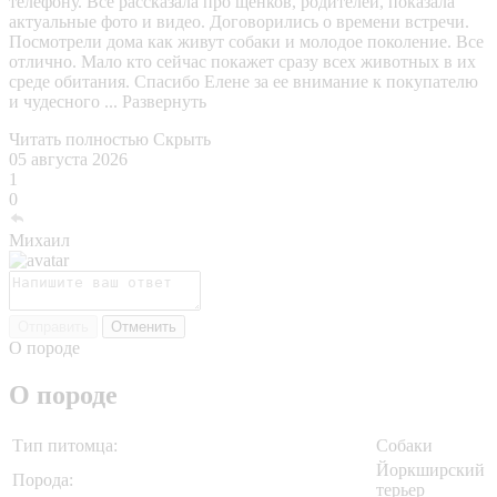
телефону. Все рассказала про щенков, родителей, показала
актуальные фото и видео. Договорились о времени встречи.
Посмотрели дома как живут собаки и молодое поколение. Все
отлично. Мало кто сейчас покажет сразу всех животных в их
среде обитания. Спасибо Елене за ее внимание к покупателю
и чудесного ...
Развернуть
Читать полностью
Скрыть
05 августа 2026
1
0
Михаил
Отправить
Отменить
О породе
О породе
Тип питомца:
Собаки
Йоркширский
Порода:
терьер