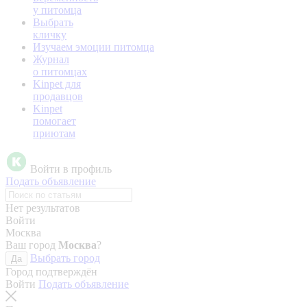
у питомца
Выбрать
кличку
Изучаем эмоции питомца
Журнал
о питомцах
Kinpet для
продавцов
Kinpet
помогает
приютам
Войти в профиль
Подать объявление
Нет результатов
Войти
Москва
Ваш город
Москва
?
Выбрать город
Да
Город подтверждён
Войти
Подать объявление