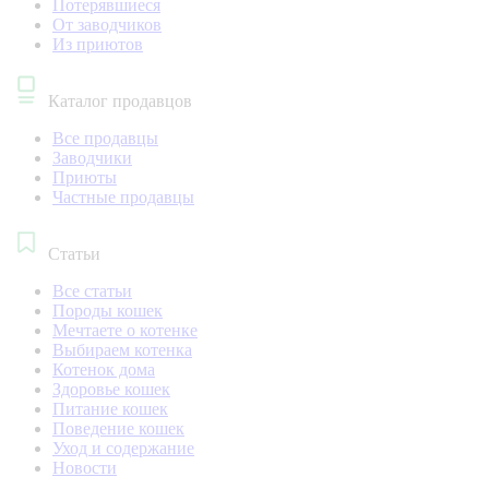
Потерявшиеся
От заводчиков
Из приютов
Каталог продавцов
Все продавцы
Заводчики
Приюты
Частные продавцы
Статьи
Все статьи
Породы кошек
Мечтаете о котенке
Выбираем котенка
Котенок дома
Здоровье кошек
Питание кошек
Поведение кошек
Уход и содержание
Новости