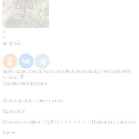
60 000 ₽
https://kinpet.ru/card/yaroslavl/sobaki/yorkshirskiy-terer-shchenki-
122466/
Ссылка скопирована
Йоркширский терьер щенки
Ярославль
Показать телефон
+7 (901) ⚬⚬⚬ ⚬⚬ ⚬⚬
Позвонить
Написать
Елена