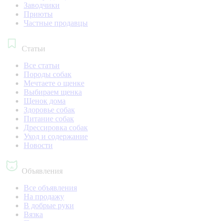
Заводчики
Приюты
Частные продавцы
Статьи
Все статьи
Породы собак
Мечтаете о щенке
Выбираем щенка
Щенок дома
Здоровье собак
Питание собак
Дрессировка собак
Уход и содержание
Новости
Объявления
Все объявления
На продажу
В добрые руки
Вязка