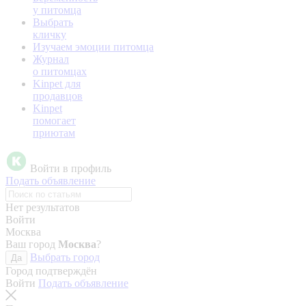
у питомца
Выбрать
кличку
Изучаем эмоции питомца
Журнал
о питомцах
Kinpet для
продавцов
Kinpet
помогает
приютам
Войти в профиль
Подать объявление
Нет результатов
Войти
Москва
Ваш город
Москва
?
Выбрать город
Да
Город подтверждён
Войти
Подать объявление