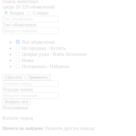
Поиск животных
среди 20 329 объявлений
Кошки
Собаки
Тип объявления
Все объявления
На продажу / Купить
Добрые руки / Взять бесплатно
Вязка
Потерялись / Найдены
Сбросить
Применить
Породы кошек
Выбрать все
Популярные
Каталог пород
Ничего не найдено
Укажите другую породу