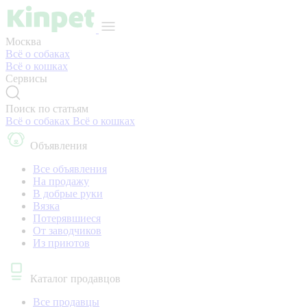
Москва
Всё о собаках
Всё о кошках
Сервисы
Поиск по статьям
Всё о собаках
Всё о кошках
Объявления
Все объявления
На продажу
В добрые руки
Вязка
Потерявшиеся
От заводчиков
Из приютов
Каталог продавцов
Все продавцы