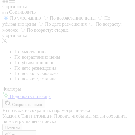
Сортировка
Сортировать
По умолчанию
По возрастанию цены
По
убыванию цены
По дате размещения
По возрасту:
моложе
По возрасту: старше
Сортировка
По умолчанию
По возрастанию цены
По убыванию цены
По дате размещения
По возрасту: моложе
По возрасту: старше
Фильтры
Подобрать питомца
Сохранить поиск
Невозможно сохранить параметры поиска
Укажите Тип питомца и Породу, чтобы мы могли сохранить
параметры вашего поиска
Понятно