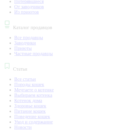
Потерявшиеся
От заводчиков
Из приютов
Каталог продавцов
Все продавцы
Заводчики
Приюты
Частные продавцы
Статьи
Все статьи
Породы кошек
Мечтаете о котенке
Выбираем котенка
Котенок дома
Здоровье кошек
Питание кошек
Поведение кошек
Уход и содержание
Новости