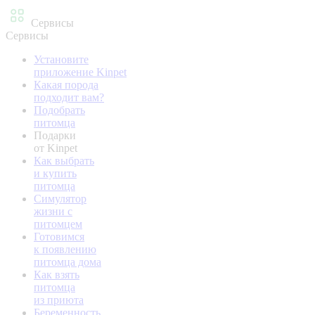
Сервисы
Сервисы
Установите
приложение Kinpet
Какая порода
подходит вам?
Подобрать
питомца
Подарки
от Kinpet
Как выбрать
и купить
питомца
Симулятор
жизни с
питомцем
Готовимся
к появлению
питомца дома
Как взять
питомца
из приюта
Беременность