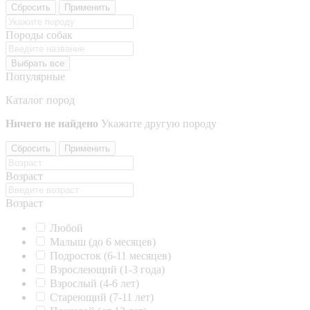
Сбросить
Применить
Породы собак
Выбрать все
Популярные
Каталог пород
Ничего не найдено
Укажите другую породу
Сбросить
Применить
Возраст
Возраст
Любой
Малыш (до 6 месяцев)
Подросток (6-11 месяцев)
Взрослеющий (1-3 года)
Взрослый (4-6 лет)
Стареющий (7-11 лет)