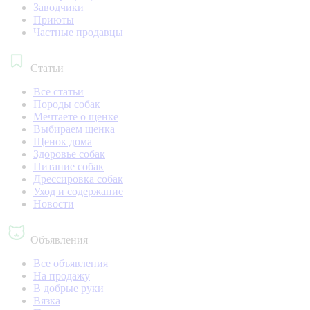
Заводчики
Приюты
Частные продавцы
Статьи
Все статьи
Породы собак
Мечтаете о щенке
Выбираем щенка
Щенок дома
Здоровье собак
Питание собак
Дрессировка собак
Уход и содержание
Новости
Объявления
Все объявления
На продажу
В добрые руки
Вязка