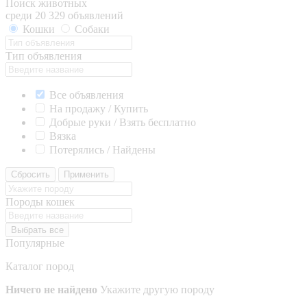
Поиск животных
среди 20 329 объявлений
Кошки
Собаки
Тип объявления
Все объявления
На продажу / Купить
Добрые руки / Взять бесплатно
Вязка
Потерялись / Найдены
Сбросить
Применить
Породы кошек
Выбрать все
Популярные
Каталог пород
Ничего не найдено
Укажите другую породу