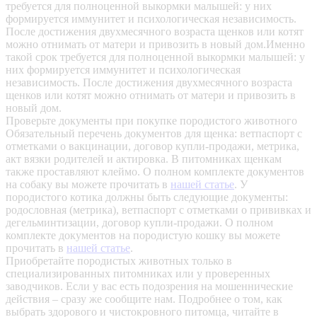
требуется для полноценной выкормки малышей: у них
формируется иммунитет и психологическая независимость.
После достижения двухмесячного возраста щенков или котят
можно отнимать от матери и привозить в новый дом.Именно
такой срок требуется для полноценной выкормки малышей: у
них формируется иммунитет и психологическая
независимость. После достижения двухмесячного возраста
щенков или котят можно отнимать от матери и привозить в
новый дом.
Проверьте документы при покупке породистого животного
Обязательный перечень документов для щенка: ветпаспорт с
отметками о вакцинации, договор купли-продажи, метрика,
акт вязки родителей и актировка. В питомниках щенкам
также проставляют клеймо. О полном комплекте документов
на собаку вы можете прочитать в
нашей статье
.
У
породистого котика должны быть следующие документы:
родословная (метрика), ветпаспорт с отметками о прививках и
дегельминтизации, договор купли-продажи. О полном
комплекте документов на породистую кошку вы можете
прочитать в
нашей статье
.
Приобретайте породистых животных только в
специализированных питомниках или у проверенных
заводчиков. Если у вас есть подозрения на мошеннические
действия – сразу же сообщите нам.
Подробнее о том, как
выбрать здорового и чистокровного питомца, читайте в