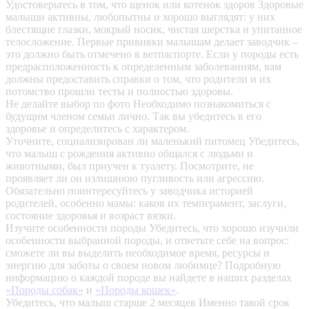
Удостоверьтесь в том, что щенок или котенок здоров
Здоровые
малыши активны, любопытны и хорошо выглядят: у них
блестящие глазки, мокрый носик, чистая шерстка и упитанное
телосложение. Первые прививки малышам делает заводчик –
это должно быть отмечено в ветпаспорте. Если у породы есть
предрасположенность к определенным заболеваниям, вам
должны предоставить справки о том, что родители и их
потомство прошли тесты и полностью здоровы.
Не делайте выбор по фото
Необходимо познакомиться с
будущим членом семьи лично. Так вы убедитесь в его
здоровье и определитесь с характером.
Уточните, социализирован ли маленький питомец
Убедитесь,
что малыш с рождения активно общался с людьми и
животными, был приучен к туалету. Посмотрите, не
проявляет ли он излишнюю пугливость или агрессию.
Обязательно поинтересуйтесь у заводчика историей
родителей, особенно мамы: каков их темперамент, заслуги,
состояние здоровья и возраст вязки.
Изучите особенности породы
Убедитесь, что хорошо изучили
особенности выбранной породы, и ответьте себе на вопрос:
сможете ли вы выделить необходимое время, ресурсы и
энергию для заботы о своем новом любимце? Подробную
информацию о каждой породе вы найдете в наших разделах
«Породы собак»
и
«Породы кошек»
.
Убедитесь, что малыш старше 2 месяцев
Именно такой срок