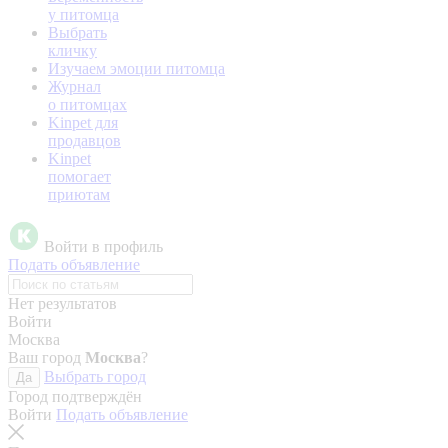
у питомца
Выбрать
кличку
Изучаем эмоции питомца
Журнал
о питомцах
Kinpet для
продавцов
Kinpet
помогает
приютам
Войти в профиль
Подать объявление
Нет результатов
Войти
Москва
Ваш город
Москва
?
Выбрать город
Да
Город подтверждён
Войти
Подать объявление