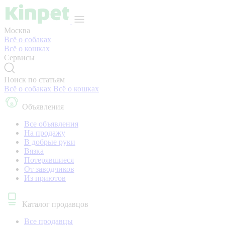
Москва
Всё о собаках
Всё о кошках
Сервисы
Поиск по статьям
Всё о собаках
Всё о кошках
Объявления
Все объявления
На продажу
В добрые руки
Вязка
Потерявшиеся
От заводчиков
Из приютов
Каталог продавцов
Все продавцы