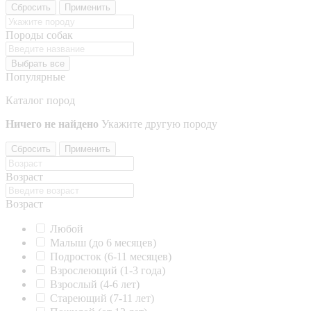
Сбросить
Применить
Породы собак
Выбрать все
Популярные
Каталог пород
Ничего не найдено
Укажите другую породу
Сбросить
Применить
Возраст
Возраст
Любой
Малыш (до 6 месяцев)
Подросток (6-11 месяцев)
Взрослеющий (1-3 года)
Взрослый (4-6 лет)
Стареющий (7-11 лет)