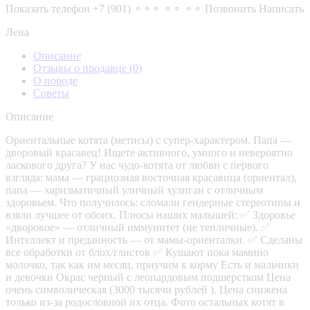
Показать телефон
+7 (901) ⚬⚬⚬ ⚬⚬ ⚬⚬
Позвонить
Написать
Лена
Описание
Отзывы о продавце
(0)
О породе
Советы
Описание
Ориентальные котята (метисы) с супер-характером. Папа —
дворовый красавец! Ищете активного, умного и невероятно
ласкового друга? У нас чудо-котята от любви с первого
взгляда: мама — грациозная восточная красавица (ориентал),
папа — харизматичный уличный хулиган с отличным
здоровьем. Что получилось: сломали гендерные стереотипы и
взяли лучшее от обоих. Плюсы наших малышей: ✅ Здоровье
«дворовое» — отличный иммунитет (не тепличные). ✅
Интеллект и преданность — от мамы-ориенталки. ✅ Сделаны
все обработки от блох/глистов ✅ Кушают пока мамино
молочко, так как им месяц, приучим к корму Есть и мальчики
и девочки Окрас черный с леопардовым подшерстком Цена
очень символическая (3000 тысячи рублей ). Цена снижена
только из-за родословной их отца. Фото остальных котят в