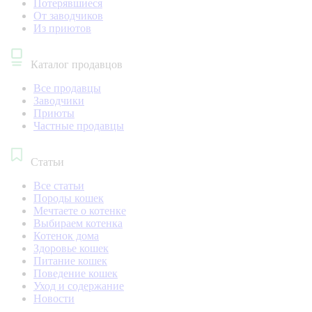
Потерявшиеся
От заводчиков
Из приютов
Каталог продавцов
Все продавцы
Заводчики
Приюты
Частные продавцы
Статьи
Все статьи
Породы кошек
Мечтаете о котенке
Выбираем котенка
Котенок дома
Здоровье кошек
Питание кошек
Поведение кошек
Уход и содержание
Новости