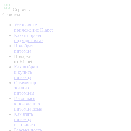
Сервисы
Сервисы
Установите
приложение Kinpet
Какая порода
подходит вам?
Подобрать
питомца
Подарки
от Kinpet
Как выбрать
и купить
питомца
Симулятор
жизни с
питомцем
Готовимся
к появлению
питомца дома
Как взять
питомца
из приюта
Беременность