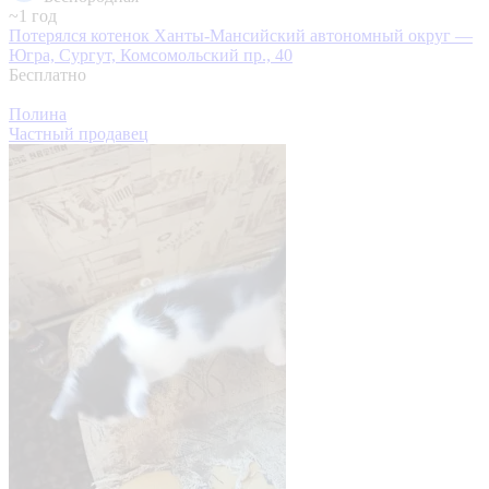
~1 год
Потерялся котенок
Ханты-Мансийский автономный округ —
Югра, Сургут, Комсомольский пр., 40
Бесплатно
Полина
Частный продавец