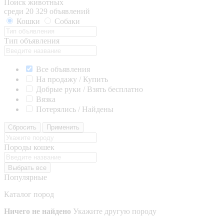
Поиск животных
среди 20 329 объявлений
Кошки
Собаки
Тип объявления
Все объявления
На продажу / Купить
Добрые руки / Взять бесплатно
Вязка
Потерялись / Найдены
Сбросить
Применить
Породы кошек
Выбрать все
Популярные
Каталог пород
Ничего не найдено
Укажите другую породу