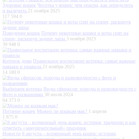
Здоровье кошек
Чесотка у кошек: чем опасна, как определить
и вылечить
21 ноября 2025
117 594
0
Поведение кошек
Почему некоторые кошки и коты спят на
спине, раскинув задние лапы
3 ноября 2023
39 948
0
Котенок дома
Правильное воспитание котенка: самые важные
навыки и правила
21 ноября 2025
14 180
0
Выбираем котенка
Виды сфинксов: породы и разновидности с
фото и названиями
30 июля 2024
64 373
0
Питание кошек
Можно ли кошкам мак?
1 апреля
1 875
0
Новости
8 августа – всемирный день кошек: история,