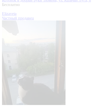
Котёнок в добрые руки
Тюмень, ул. Казачьи Луга, 8
Бесплатно
Elizaveta
Частный продавец