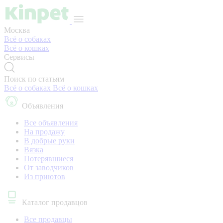
Москва
Всё о собаках
Всё о кошках
Сервисы
Поиск по статьям
Всё о собаках
Всё о кошках
Объявления
Все объявления
На продажу
В добрые руки
Вязка
Потерявшиеся
От заводчиков
Из приютов
Каталог продавцов
Все продавцы