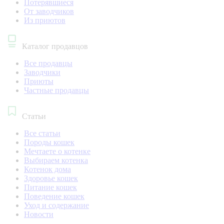
Потерявшиеся
От заводчиков
Из приютов
Каталог продавцов
Все продавцы
Заводчики
Приюты
Частные продавцы
Статьи
Все статьи
Породы кошек
Мечтаете о котенке
Выбираем котенка
Котенок дома
Здоровье кошек
Питание кошек
Поведение кошек
Уход и содержание
Новости