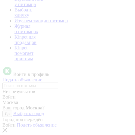
у питомца
Выбрать
кличку
Изучаем эмоции питомца
Журнал
о питомцах
Kinpet для
продавцов
Kinpet
помогает
приютам
Войти в профиль
Подать объявление
Нет результатов
Войти
Москва
Ваш город
Москва
?
Выбрать город
Да
Город подтверждён
Войти
Подать объявление