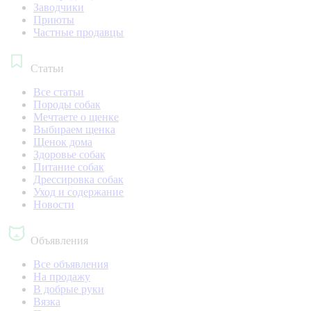
Заводчики
Приюты
Частные продавцы
Статьи
Все статьи
Породы собак
Мечтаете о щенке
Выбираем щенка
Щенок дома
Здоровье собак
Питание собак
Дрессировка собак
Уход и содержание
Новости
Объявления
Все объявления
На продажу
В добрые руки
Вязка