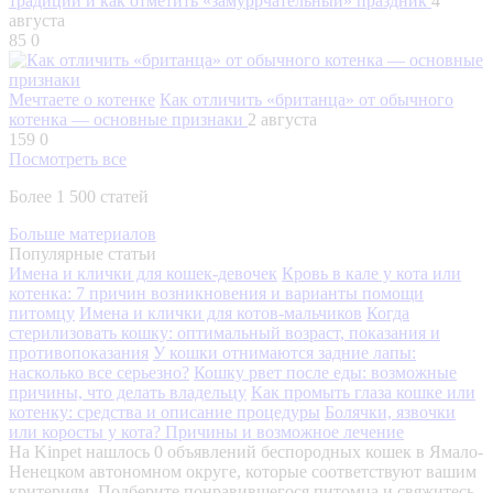
традиции и как отметить «замуррчательный» праздник
4
августа
85
0
Мечтаете о котенке
Как отличить «британца» от обычного
котенка — основные признаки
2 августа
159
0
Посмотреть все
Более 1 500 статей
Больше материалов
Популярные статьи
Имена и клички для кошек-девочек
Кровь в кале у кота или
котенка: 7 причин возникновения и варианты помощи
питомцу
Имена и клички для котов-мальчиков
Когда
стерилизовать кошку: оптимальный возраст, показания и
противопоказания
У кошки отнимаются задние лапы:
насколько все серьезно?
Кошку рвет после еды: возможные
причины, что делать владельцу
Как промыть глаза кошке или
котенку: средства и описание процедуры
Болячки, язвочки
или коросты у кота? Причины и возможное лечение
На Kinpet нашлось 0 объявлений беспородных кошек в Ямало-
Ненецком автономном округе, которые соответствуют вашим
критериям. Подберите понравившегося питомца и свяжитесь