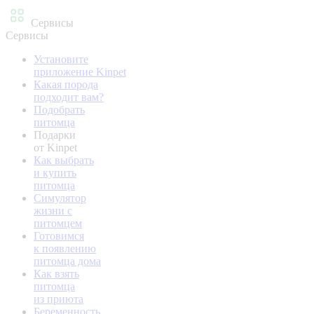
Сервисы
Сервисы
Установите
приложение Kinpet
Какая порода
подходит вам?
Подобрать
питомца
Подарки
от Kinpet
Как выбрать
и купить
питомца
Симулятор
жизни с
питомцем
Готовимся
к появлению
питомца дома
Как взять
питомца
из приюта
Беременность