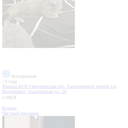
Беспородная
~3 года
Пропал КОТ
Свердловская обл., Екатеринбург, жилой р-н
Вторчермет, Эскадронная ул., 29
5 000 ₽
Ксения
Частный продавец