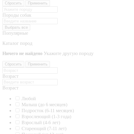
Сбросить
Применить
Породы собак
Выбрать все
Популярные
Каталог пород
Ничего не найдено
Укажите другую породу
Сбросить
Применить
Возраст
Возраст
Любой
Малыш (до 6 месяцев)
Подросток (6-11 месяцев)
Взрослеющий (1-3 года)
Взрослый (4-6 лет)
Стареющий (7-11 лет)